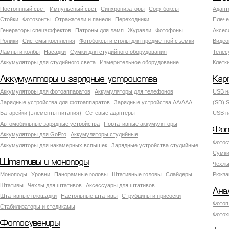
Постоянный свет
Импульсный свет
Синхронизаторы
Софтбоксы
Адапт
Стойки
Фотозонты
Отражатели и панели
Переходники
Плече
Генераторы спецэффектов
Патроны для ламп
Журавли
Фотофоны
Аксес
Ролики
Системы крепления
Фотобоксы и столы для предметной съемки
Видео
Лампы и колбы
Насадки
Сумки для студийного оборудования
Теле
Аккумуляторы для студийного света
Измерительное оборудование
Клетк
Аккумуляторы и зарядные устройства
Кар
Аккумуляторы для фотоаппаратов
Аккумуляторы для телефонов
USB н
Зарядные устройства для фотоаппаратов
Зарядные устройства AA/AAA
(SD) S
Батарейки (элементы питания)
Сетевые адаптеры
USB н
Автомобильные зарядные устройства
Портативные аккумуляторы
Фот
Аккумуляторы для GoPro
Аккумуляторы студийные
Фотос
Аккумуляторы для накамерных вспышек
Зарядные устройства студийные
Сумки
Штативы и моноподы
Чехлы
Моноподы
Уровни
Панорамные головы
Штативные головы
Слайдеры
Рюкза
Штативы
Чехлы для штативов
Аксессуары для штативов
Ана
Штативные площадки
Настольные штативы
Струбцины и присоски
Фотоп
Стабилизаторы и стедикамы
Фотох
Фотосувениры