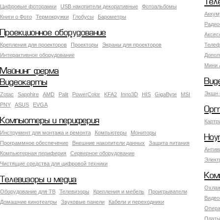
Тел
Цифровые фоторамки
USB накопители декоративные
Фотоальбомы
Аккум
Книги о Фото
Термокружки
Глобусы
Барометры
Радио
Проекционное оборудование
Аксес
Крепления для проекторов
Проекторы
Экраны для проекторов
Телеф
Интерактивное оборудование
Допол
Мини 
Майнинг ферма
Вид
Видеокарты
Экшн 
Zotac
Sapphire
AMD
Palit
PowerColor
KFA2
Inno3D
HIS
GigaByte
MSI
PNY
ASUS
EVGA
Орг
Компьютеры и периферия
Картр
Инструмент для монтажа и ремонта
Компьютеры
Мониторы
Ноу
Программное обеспечение
Внешние накопители данных
Защита питания
Антив
Компьютерная периферия
Серверное оборудование
Элект
Чистящие средства для цифровой техники
Ком
Телевизоры и медиа
Охлаж
Оборудование для ТВ
Телевизоры
Крепления и мебель
Проигрыватели
Видео
Домашние кинотеатры
Звуковые панели
Кабели и переходники
Опера
Платы