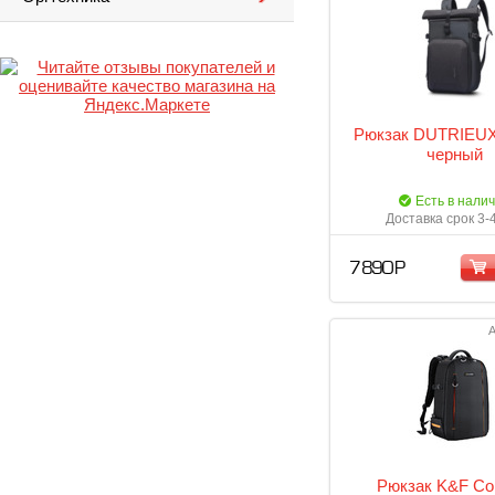
Рюкзак DUTRIEUX
черный
Есть в нали
Доставка срок 3-
7 890 Р
А
Рюкзак K&F Co