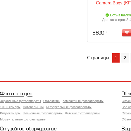
Camera Bags (KF
Есть в нали
Доставка срок 3-
8 890 Р
Страницы:
1
2
Фото и видео
Объ
Зеркальные фотоаппараты
Объективы
Компактные фотоаппараты
Объек
Экшн камеры
Фотовспышки
Беззеркальные фотоаппараты
Все о
Видеокамеры
Пленочные фотоаппараты
Детские фотоаппараты
Объек
Моментальные фотоаппараты
Объект
Студийное оборудование
Вид