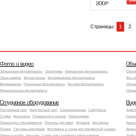
ув
200 Р
Страницы:
1
2
Фото и видео
Объ
Зеркальные фотоаппараты
Объективы
Компактные фотоаппараты
Объек
Экшн камеры
Фотовспышки
Беззеркальные фотоаппараты
Все о
Видеокамеры
Пленочные фотоаппараты
Детские фотоаппараты
Объек
Моментальные фотоаппараты
Объект
Студийное оборудование
Вид
Постоянный свет
Импульсный свет
Синхронизаторы
Софтбоксы
Адапт
Стойки
Фотозонты
Отражатели и панели
Переходники
Плече
Генераторы спецэффектов
Патроны для ламп
Журавли
Фотофоны
Аксес
Ролики
Системы крепления
Фотобоксы и столы для предметной съемки
Видео
Лампы и колбы
Насадки
Сумки для студийного оборудования
Теле