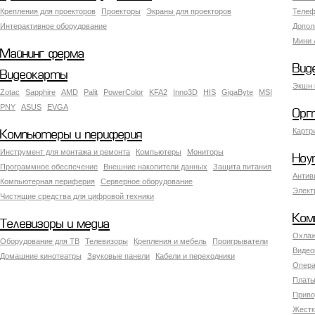
Крепления для проекторов
Проекторы
Экраны для проекторов
Телеф
Интерактивное оборудование
Допол
Мини 
Майнинг ферма
Вид
Видеокарты
Экшн 
Zotac
Sapphire
AMD
Palit
PowerColor
KFA2
Inno3D
HIS
GigaByte
MSI
PNY
ASUS
EVGA
Орг
Картр
Компьютеры и периферия
Инструмент для монтажа и ремонта
Компьютеры
Мониторы
Ноу
Программное обеспечение
Внешние накопители данных
Защита питания
Антив
Компьютерная периферия
Серверное оборудование
Элект
Чистящие средства для цифровой техники
Ком
Телевизоры и медиа
Охлаж
Оборудование для ТВ
Телевизоры
Крепления и мебель
Проигрыватели
Видео
Домашние кинотеатры
Звуковые панели
Кабели и переходники
Опера
Платы
Приво
Жестк