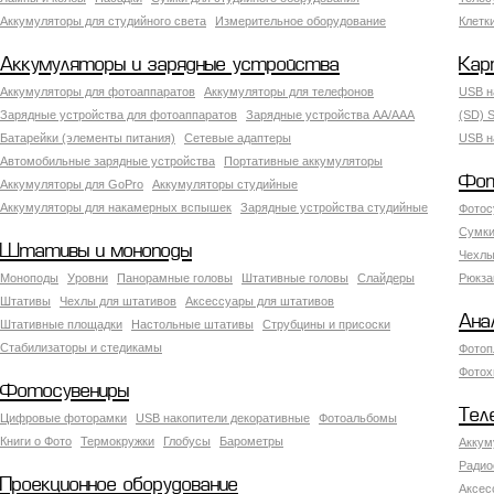
Аккумуляторы для студийного света
Измерительное оборудование
Клетк
Аккумуляторы и зарядные устройства
Кар
Аккумуляторы для фотоаппаратов
Аккумуляторы для телефонов
USB н
Зарядные устройства для фотоаппаратов
Зарядные устройства AA/AAA
(SD) S
Батарейки (элементы питания)
Сетевые адаптеры
USB н
Автомобильные зарядные устройства
Портативные аккумуляторы
Фот
Аккумуляторы для GoPro
Аккумуляторы студийные
Аккумуляторы для накамерных вспышек
Зарядные устройства студийные
Фотос
Сумки
Штативы и моноподы
Чехлы
Моноподы
Уровни
Панорамные головы
Штативные головы
Слайдеры
Рюкза
Штативы
Чехлы для штативов
Аксессуары для штативов
Ана
Штативные площадки
Настольные штативы
Струбцины и присоски
Стабилизаторы и стедикамы
Фотоп
Фотох
Фотосувениры
Тел
Цифровые фоторамки
USB накопители декоративные
Фотоальбомы
Книги о Фото
Термокружки
Глобусы
Барометры
Аккум
Радио
Проекционное оборудование
Аксес