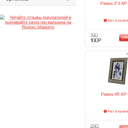
Рамка 3*3 AP
Нет в налич
190
ув
100 Р
А
Рамка 4R AP 
Нет в налич
290