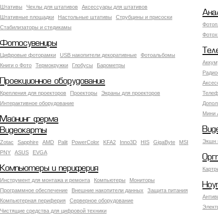
Штативы
Чехлы для штативов
Аксессуары для штативов
Ана
Штативные площадки
Настольные штативы
Струбцины и присоски
Фотоп
Стабилизаторы и стедикамы
Фотох
Фотосувениры
Тел
Цифровые фоторамки
USB накопители декоративные
Фотоальбомы
Аккум
Книги о Фото
Термокружки
Глобусы
Барометры
Радио
Проекционное оборудование
Аксес
Крепления для проекторов
Проекторы
Экраны для проекторов
Телеф
Интерактивное оборудование
Допол
Мини 
Майнинг ферма
Вид
Видеокарты
Экшн 
Zotac
Sapphire
AMD
Palit
PowerColor
KFA2
Inno3D
HIS
GigaByte
MSI
PNY
ASUS
EVGA
Орг
Компьютеры и периферия
Картр
Инструмент для монтажа и ремонта
Компьютеры
Мониторы
Ноу
Программное обеспечение
Внешние накопители данных
Защита питания
Антив
Компьютерная периферия
Серверное оборудование
Элект
Чистящие средства для цифровой техники