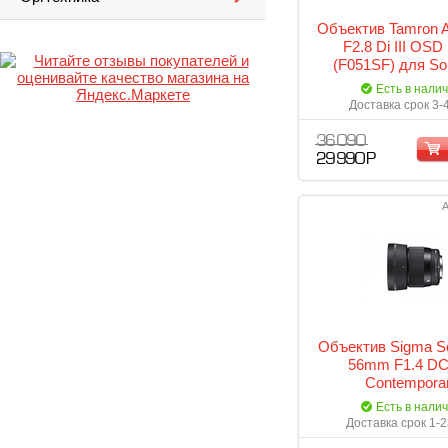
Объектив Tamron
F2.8 Di III OSD
(F051SF) для So
mount
Есть в нали
Доставка срок 3-
36 090
29 990 Р
А
Объектив Sigma S
56mm F1.4 D
Contempora
Есть в нали
Доставка срок 1-2