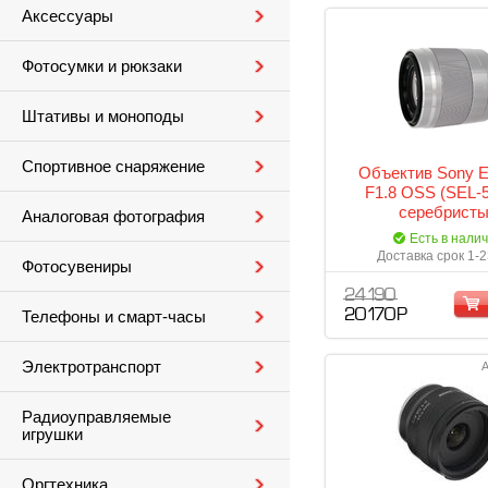
Аксессуары
Фотосумки и рюкзаки
Штативы и моноподы
Спортивное снаряжение
Объектив Sony 
F1.8 OSS (SEL-
серебрист
Аналоговая фотография
Есть в нали
Доставка срок 1-2
Фотосувениры
24 190
20 170 Р
Телефоны и смарт-часы
Электротранспорт
А
Радиоуправляемые
игрушки
Оргтехника