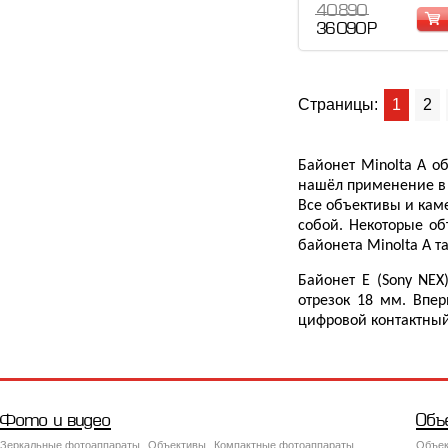
40 890
36 090 Р
Страницы:
1
2
Байонет Minolta A о
нашёл применение в ф
Все объективы и кам
собой. Некоторые об
байонета Minolta A т
Байонет E (Sony NE
отрезок 18 мм. Впер
цифровой контактный
Фото и видео
Объ
Зеркальные фотоаппараты
Объективы
Компактные фотоаппараты
Объек