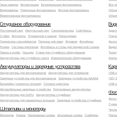
Экшн камеры
Фотовспышки
Беззеркальные фотоаппараты
Все о
Видеокамеры
Пленочные фотоаппараты
Детские фотоаппараты
Объек
Моментальные фотоаппараты
Объект
Студийное оборудование
Вид
Постоянный свет
Импульсный свет
Синхронизаторы
Софтбоксы
Адапт
Стойки
Фотозонты
Отражатели и панели
Переходники
Плече
Генераторы спецэффектов
Патроны для ламп
Журавли
Фотофоны
Аксес
Ролики
Системы крепления
Фотобоксы и столы для предметной съемки
Видео
Лампы и колбы
Насадки
Сумки для студийного оборудования
Теле
Аккумуляторы для студийного света
Измерительное оборудование
Клетк
Аккумуляторы и зарядные устройства
Кар
Аккумуляторы для фотоаппаратов
Аккумуляторы для телефонов
USB н
Зарядные устройства для фотоаппаратов
Зарядные устройства AA/AAA
(SD) S
Батарейки (элементы питания)
Сетевые адаптеры
USB н
Автомобильные зарядные устройства
Портативные аккумуляторы
Фот
Аккумуляторы для GoPro
Аккумуляторы студийные
Фотос
Аккумуляторы для накамерных вспышек
Зарядные устройства студийные
Сумки
Штативы и моноподы
Чехлы
Моноподы
Уровни
Панорамные головы
Штативные головы
Слайдеры
Рюкза