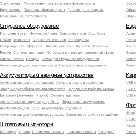
Экшн камеры
Фотовспышки
Беззеркальные фотоаппараты
Все о
Видеокамеры
Пленочные фотоаппараты
Детские фотоаппараты
Объек
Моментальные фотоаппараты
Объект
Студийное оборудование
Вид
Постоянный свет
Импульсный свет
Синхронизаторы
Софтбоксы
Адапт
Стойки
Фотозонты
Отражатели и панели
Переходники
Плече
Генераторы спецэффектов
Патроны для ламп
Журавли
Фотофоны
Аксес
Ролики
Системы крепления
Фотобоксы и столы для предметной съемки
Видео
Лампы и колбы
Насадки
Сумки для студийного оборудования
Теле
Аккумуляторы для студийного света
Измерительное оборудование
Клетк
Аккумуляторы и зарядные устройства
Кар
Аккумуляторы для фотоаппаратов
Аккумуляторы для телефонов
USB н
Зарядные устройства для фотоаппаратов
Зарядные устройства AA/AAA
(SD) S
Батарейки (элементы питания)
Сетевые адаптеры
USB н
Автомобильные зарядные устройства
Портативные аккумуляторы
Фот
Аккумуляторы для GoPro
Аккумуляторы студийные
Фотос
Аккумуляторы для накамерных вспышек
Зарядные устройства студийные
Сумки
Штативы и моноподы
Чехлы
Моноподы
Уровни
Панорамные головы
Штативные головы
Слайдеры
Рюкза