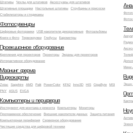
Штативы
Чехлы для штативов
Аксессуары для штативов
Ана
Штативные площадки
Настольные штативы
Струбцины и присоски
Фотоп
Стабилизаторы и стедикамы
Фотох
Фотосувениры
Тел
Цифровые фоторамки
USB накопители декоративные
Фотоальбомы
Аккум
Книги о Фото
Термокружки
Глобусы
Барометры
Радио
Проекционное оборудование
Аксес
Крепления для проекторов
Проекторы
Экраны для проекторов
Телеф
Интерактивное оборудование
Допол
Мини 
Майнинг ферма
Вид
Видеокарты
Экшн 
Zotac
Sapphire
AMD
Palit
PowerColor
KFA2
Inno3D
HIS
GigaByte
MSI
PNY
ASUS
EVGA
Орг
Компьютеры и периферия
Картр
Инструмент для монтажа и ремонта
Компьютеры
Мониторы
Ноу
Программное обеспечение
Внешние накопители данных
Защита питания
Антив
Компьютерная периферия
Серверное оборудование
Элект
Чистящие средства для цифровой техники