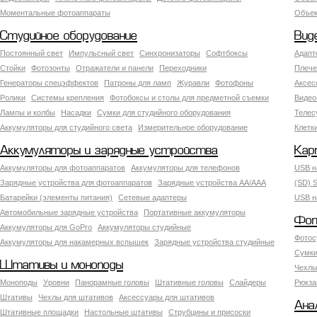
Моментальные фотоаппараты
Объект
Студийное оборудование
Вид
Постоянный свет
Импульсный свет
Синхронизаторы
Софтбоксы
Адапт
Стойки
Фотозонты
Отражатели и панели
Переходники
Плече
Генераторы спецэффектов
Патроны для ламп
Журавли
Фотофоны
Аксес
Ролики
Системы крепления
Фотобоксы и столы для предметной съемки
Видео
Лампы и колбы
Насадки
Сумки для студийного оборудования
Теле
Аккумуляторы для студийного света
Измерительное оборудование
Клетк
Аккумуляторы и зарядные устройства
Кар
Аккумуляторы для фотоаппаратов
Аккумуляторы для телефонов
USB н
Зарядные устройства для фотоаппаратов
Зарядные устройства AA/AAA
(SD) S
Батарейки (элементы питания)
Сетевые адаптеры
USB н
Автомобильные зарядные устройства
Портативные аккумуляторы
Фот
Аккумуляторы для GoPro
Аккумуляторы студийные
Фотос
Аккумуляторы для накамерных вспышек
Зарядные устройства студийные
Сумки
Штативы и моноподы
Чехлы
Моноподы
Уровни
Панорамные головы
Штативные головы
Слайдеры
Рюкза
Штативы
Чехлы для штативов
Аксессуары для штативов
Ана
Штативные площадки
Настольные штативы
Струбцины и присоски