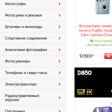
Аксессуары
Фотосумки и рюкзаки
Фотоаппарат моме
Штативы и моноподы
печати Fujifilm Inst
Film Camera (Past
Спортивное снаряжение
Есть в нали
Доставка срок 3-
Аналоговая фотография
12 890 Р
Фотосувениры
Телефоны и смарт-часы
Электротранспорт
Радиоуправляемые
игрушки
А
Оргтехника