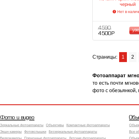
черный
Нет в налич
4 590
ув
4 500 Р
Страницы:
1
2
Фотоаппарат мгно
то есть почти мгнов
фото с обезьянкой,
Фото и видео
Объ
Зеркальные фотоаппараты
Объективы
Компактные фотоаппараты
Объек
Экшн камеры
Фотовспышки
Беззеркальные фотоаппараты
Все о
Видеокамеры
Пленочные фотоаппараты
Детские фотоаппараты
Объек