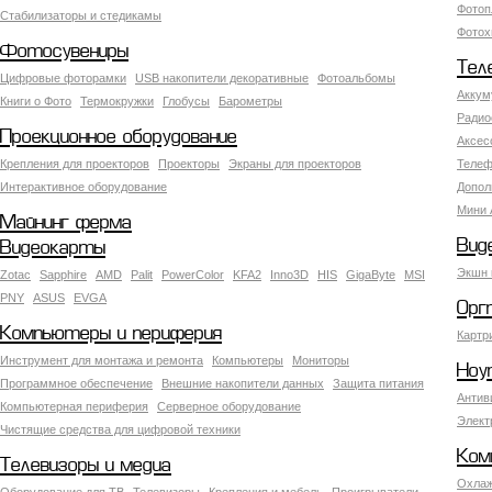
Фотоп
Стабилизаторы и стедикамы
Фотох
Фотосувениры
Тел
Цифровые фоторамки
USB накопители декоративные
Фотоальбомы
Аккум
Книги о Фото
Термокружки
Глобусы
Барометры
Радио
Проекционное оборудование
Аксес
Крепления для проекторов
Проекторы
Экраны для проекторов
Телеф
Интерактивное оборудование
Допол
Мини 
Майнинг ферма
Вид
Видеокарты
Экшн 
Zotac
Sapphire
AMD
Palit
PowerColor
KFA2
Inno3D
HIS
GigaByte
MSI
PNY
ASUS
EVGA
Орг
Компьютеры и периферия
Картр
Инструмент для монтажа и ремонта
Компьютеры
Мониторы
Ноу
Программное обеспечение
Внешние накопители данных
Защита питания
Антив
Компьютерная периферия
Серверное оборудование
Элект
Чистящие средства для цифровой техники
Ком
Телевизоры и медиа
Охлаж