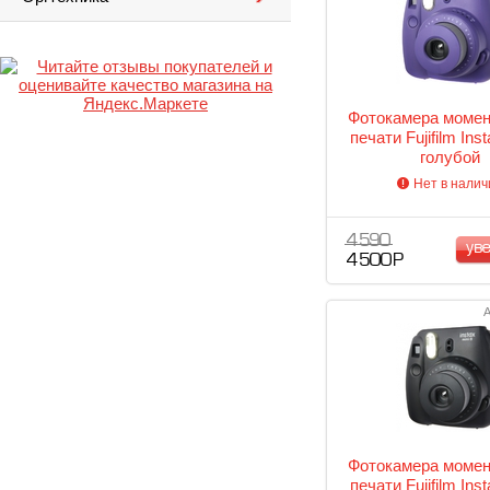
Фотокамера моме
печати Fujifilm Inst
голубой
Нет в налич
4 590
ув
4 500 Р
А
Фотокамера моме
печати Fujifilm Inst