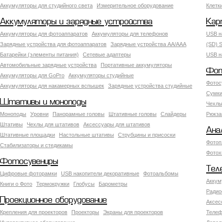
Аккумуляторы для студийного света
Измерительное оборудование
Клетк
Аккумуляторы и зарядные устройства
Кар
Аккумуляторы для фотоаппаратов
Аккумуляторы для телефонов
USB н
Зарядные устройства для фотоаппаратов
Зарядные устройства AA/AAA
(SD) S
Батарейки (элементы питания)
Сетевые адаптеры
USB н
Автомобильные зарядные устройства
Портативные аккумуляторы
Фот
Аккумуляторы для GoPro
Аккумуляторы студийные
Фотос
Аккумуляторы для накамерных вспышек
Зарядные устройства студийные
Сумки
Штативы и моноподы
Чехлы
Моноподы
Уровни
Панорамные головы
Штативные головы
Слайдеры
Рюкза
Штативы
Чехлы для штативов
Аксессуары для штативов
Ана
Штативные площадки
Настольные штативы
Струбцины и присоски
Фотоп
Стабилизаторы и стедикамы
Фотох
Фотосувениры
Тел
Цифровые фоторамки
USB накопители декоративные
Фотоальбомы
Аккум
Книги о Фото
Термокружки
Глобусы
Барометры
Радио
Проекционное оборудование
Аксес
Крепления для проекторов
Проекторы
Экраны для проекторов
Телеф