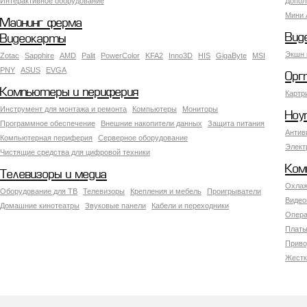
Интерактивное оборудование
Допол
Мини 
Майнинг ферма
Вид
Видеокарты
Экшн 
Zotac
Sapphire
AMD
Palit
PowerColor
KFA2
Inno3D
HIS
GigaByte
MSI
PNY
ASUS
EVGA
Орг
Компьютеры и периферия
Картр
Инструмент для монтажа и ремонта
Компьютеры
Мониторы
Ноу
Программное обеспечение
Внешние накопители данных
Защита питания
Антив
Компьютерная периферия
Серверное оборудование
Элект
Чистящие средства для цифровой техники
Ком
Телевизоры и медиа
Охлаж
Оборудование для ТВ
Телевизоры
Крепления и мебель
Проигрыватели
Видео
Домашние кинотеатры
Звуковые панели
Кабели и переходники
Опера
Платы
Приво
Жестк