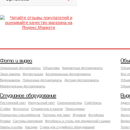
Фото и видео
Объ
Зеркальные фотоаппараты
Объективы
Компактные фотоаппараты
Объек
Экшн камеры
Фотовспышки
Беззеркальные фотоаппараты
Все о
Видеокамеры
Пленочные фотоаппараты
Детские фотоаппараты
Объек
Моментальные фотоаппараты
Объект
Студийное оборудование
Вид
Постоянный свет
Импульсный свет
Синхронизаторы
Софтбоксы
Адапт
Стойки
Фотозонты
Отражатели и панели
Переходники
Плече
Генераторы спецэффектов
Патроны для ламп
Журавли
Фотофоны
Аксес
Ролики
Системы крепления
Фотобоксы и столы для предметной съемки
Видео
Лампы и колбы
Насадки
Сумки для студийного оборудования
Теле