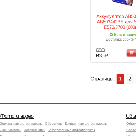
Аккумулятор АВ5
АВ503442BE для 
E570/J700 (60
(Pronto)
Есть в нали
Доставка срок 3-
690
635 Р
Страницы:
1
2
Фото и видео
Объ
Зеркальные фотоаппараты
Объективы
Компактные фотоаппараты
Объек
Экшн камеры
Фотовспышки
Беззеркальные фотоаппараты
Все о