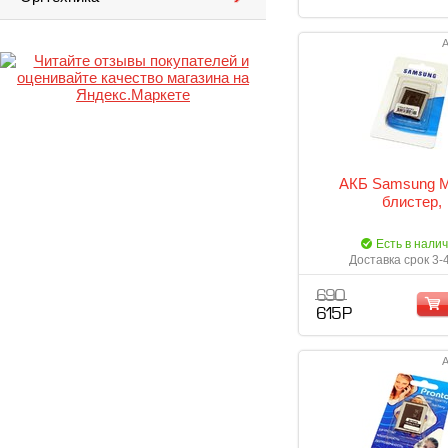
А
АКБ Samsung 
блистер,
Есть в нали
Доставка срок 3-
690
615 Р
А