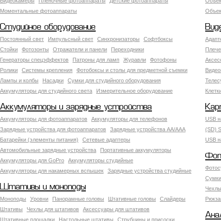
Видеокамеры
Пленочные фотоаппараты
Детские фотоаппараты
Объек
Моментальные фотоаппараты
Объект
Студийное оборудование
Вид
Постоянный свет
Импульсный свет
Синхронизаторы
Софтбоксы
Адапт
Стойки
Фотозонты
Отражатели и панели
Переходники
Плече
Генераторы спецэффектов
Патроны для ламп
Журавли
Фотофоны
Аксес
Ролики
Системы крепления
Фотобоксы и столы для предметной съемки
Видео
Лампы и колбы
Насадки
Сумки для студийного оборудования
Теле
Аккумуляторы для студийного света
Измерительное оборудование
Клетк
Аккумуляторы и зарядные устройства
Кар
Аккумуляторы для фотоаппаратов
Аккумуляторы для телефонов
USB н
Зарядные устройства для фотоаппаратов
Зарядные устройства AA/AAA
(SD) S
Батарейки (элементы питания)
Сетевые адаптеры
USB н
Автомобильные зарядные устройства
Портативные аккумуляторы
Фот
Аккумуляторы для GoPro
Аккумуляторы студийные
Фотос
Аккумуляторы для накамерных вспышек
Зарядные устройства студийные
Сумки
Штативы и моноподы
Чехлы
Моноподы
Уровни
Панорамные головы
Штативные головы
Слайдеры
Рюкза
Штативы
Чехлы для штативов
Аксессуары для штативов
Ана
Штативные площадки
Настольные штативы
Струбцины и присоски