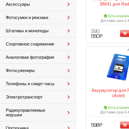
BM41 для Red
Аксессуары
Есть в нали
Фотосумки и рюкзаки
Доставка срок 3-
Штативы и моноподы
590
550 Р
Спортивное снаряжение
А
Аналоговая фотография
Фотосувениры
Телефоны и смарт-часы
Аккумулятор для 
(Axtel)
Электротранспорт
Есть в нали
Радиоуправляемые
Доставка срок 3-
игрушки
598 Р
Оргтехника