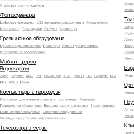
Фотоп
Стабилизаторы и стедикамы
Фотох
Фотосувениры
Тел
Цифровые фоторамки
USB накопители декоративные
Фотоальбомы
Аккум
Книги о Фото
Термокружки
Глобусы
Барометры
Радио
Проекционное оборудование
Аксес
Крепления для проекторов
Проекторы
Экраны для проекторов
Телеф
Интерактивное оборудование
Допол
Мини 
Майнинг ферма
Вид
Видеокарты
Экшн 
Zotac
Sapphire
AMD
Palit
PowerColor
KFA2
Inno3D
HIS
GigaByte
MSI
PNY
ASUS
EVGA
Орг
Компьютеры и периферия
Картр
Инструмент для монтажа и ремонта
Компьютеры
Мониторы
Ноу
Программное обеспечение
Внешние накопители данных
Защита питания
Антив
Компьютерная периферия
Серверное оборудование
Элект
Чистящие средства для цифровой техники
Ком
Телевизоры и медиа
Охлаж