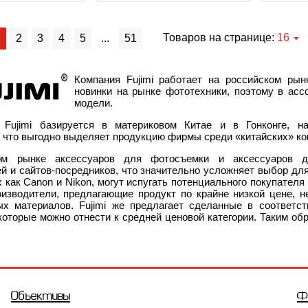
Товаров на странице:
16
1
2
3
4
5
...
51
Компания Fujimi работает на российском ры
новинки на рынке фототехники, поэтому в асс
модели.
 Fujimi базируется в материковом Китае и в Гонконге, н
 что выгодно выделяет продукцию фирмы среди «китайских» ко
ом рынке аксессуаров для фотосъемки и аксессуаров дл
й и сайтов-посредников, что значительно усложняет выбор дл
х как Canon и Nikon, могут испугать потенциального покупате
изводители, предлагающие продукт по крайне низкой цене, н
ых материалов. Fujimi же предлагает сделанные в соответс
которые можно отнести к средней ценовой категории. Таким об
Объективы
Ф