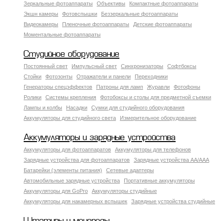
Зеркальные фотоаппараты
Объективы
Компактные фотоаппараты
Экшн камеры
Фотовспышки
Беззеркальные фотоаппараты
Видеокамеры
Пленочные фотоаппараты
Детские фотоаппараты
Моментальные фотоаппараты
Студийное оборудование
Постоянный свет
Импульсный свет
Синхронизаторы
Софтбоксы
Стойки
Фотозонты
Отражатели и панели
Переходники
Генераторы спецэффектов
Патроны для ламп
Журавли
Фотофоны
Ролики
Системы крепления
Фотобоксы и столы для предметной съемки
Лампы и колбы
Насадки
Сумки для студийного оборудования
Аккумуляторы для студийного света
Измерительное оборудование
Аккумуляторы и зарядные устройства
Аккумуляторы для фотоаппаратов
Аккумуляторы для телефонов
Зарядные устройства для фотоаппаратов
Зарядные устройства AA/AAA
Батарейки (элементы питания)
Сетевые адаптеры
Автомобильные зарядные устройства
Портативные аккумуляторы
Аккумуляторы для GoPro
Аккумуляторы студийные
Аккумуляторы для накамерных вспышек
Зарядные устройства студийные