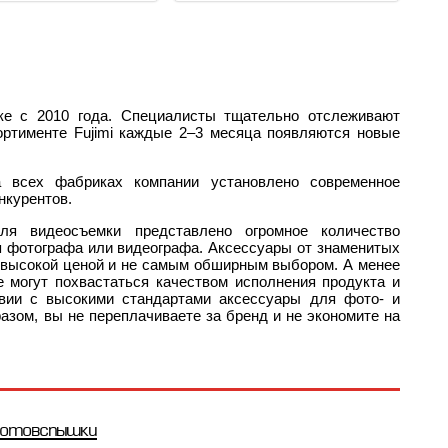
нке с 2010 года. Специалисты тщательно отслеживают
ортименте Fujimi каждые 2–3 месяца появляются новые
а всех фабриках компании установлено современное
нкурентов.
я видеосъемки представлено огромное количество
я фотографа или видеографа. Аксессуары от знаменитых
ля высокой ценой и не самым обширным выбором. А менее
е могут похвастаться качеством исполнения продукта и
твии с высокими стандартами аксессуары для фото- и
разом, вы не переплачиваете за бренд и не экономите на
отовспышки