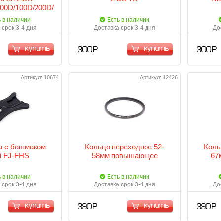
800D/100D/200D/77D/80D
ь в наличии
Есть в наличии
 срок 3-4 дня
Доставка срок 3-4 дня
До
купить
купить
300 Р
300 Р
Артикул: 10674
Артикул: 12426
а с башмаком
Кольцо переходное 52-
Коль
mi FJ-FHS
58мм повышающее
67
ь в наличии
Есть в наличии
 срок 3-4 дня
Доставка срок 3-4 дня
До
купить
купить
390 Р
390 Р