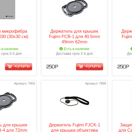
 микрофибра
Держатель для крышек
Держ
030 (30х30 см)
Fujimi FCB-1 для 40.5mm
Fuji
49mm 62mm
ь в наличии
Есть в наличии
 срок 3-4 дня
Доставка срок 3-4 дня
До
купить
купить
250 Р
250 Р
Артикул: 7903
Артикул: 7899
ь для крышек
Держатель Fujimi FJCK-1
Защит
B-4 для 72mm
для крышки объектива
для Ca