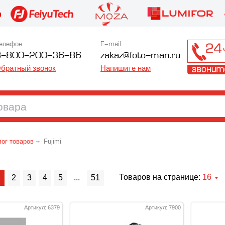
елефон
E-mail
8-800-200-36-86
zakaz@foto-man.ru
братный звонок
Напишите нам
лог товаров
Fujimi
Товаров на странице:
16
1
2
3
4
5
...
51
Артикул: 6379
Артикул: 7900