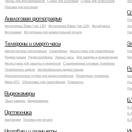
Чехлы для фотоаппаратов
Сумки для штативов
Сумки для телескопов
Ак
Рюкзаки для коптеров
С
Аналоговая фотография
Пн
Фотопленка 35мм (тип 135)
Фотопленка 60мм (тип 120)
Фотобумага
Хо
Фотохимия
Фотопленка для моментальной печати
На
Телефоны и смарт-часы
Э
Аккумуляторы портативные
Смартфоны
Аксессуары для смартфонов
Ги
Радиостанции
Радиотелефоны
Умные часы
Для зарядки и подключения
Мо
Аксессуары для защиты и переноски
Стационарные сотовые телефоны
Р
Телефонные кабели
Автомобильные радиостанции
Дополнительные трубки для радиотелефонов
Проводные телефоны
Кв
Мини АТС
Объективы для смартфонов
Планшеты
Ра
Ра
Видеокамеры
Б.
Экшн камеры
Видеокамеры
Б.
Оргтехника
Б.
Картриджи
Техника для печати
Б.
Ноутбуки и планшеты
И