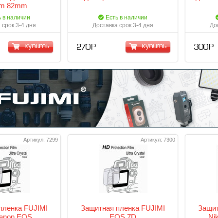
m 82mm
ь в наличии
Есть в наличии
 срок 3-4 дня
Доставка срок 3-4 дня
До
купить
купить
270 Р
300 Р
Артикул: 7299
Артикул: 7300
пленка FUJIMI
Защитная пленка FUJIMI
Защит
anon EOS
EOS 7D
Ni