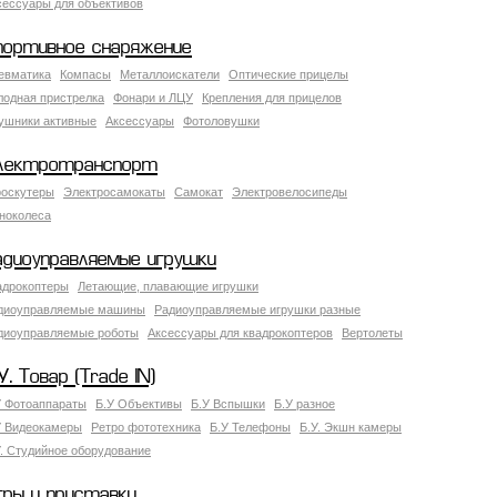
сессуары для объективов
портивное снаряжение
евматика
Компасы
Металлоискатели
Оптические прицелы
лодная пристрелка
Фонари и ЛЦУ
Крепления для прицелов
ушники активные
Аксессуары
Фотоловушки
лектротранспорт
роскутеры
Электросамокаты
Самокат
Электровелосипеды
ноколеса
адиоуправляемые игрушки
адрокоптеры
Летающие, плавающие игрушки
диоуправляемые машины
Радиоуправляемые игрушки разные
диоуправляемые роботы
Аксессуары для квадрокоптеров
Вертолеты
У. Товар (Trade IN)
У Фотоаппараты
Б.У Объективы
Б.У Вспышки
Б.У разное
У Видеокамеры
Ретро фототехника
Б.У Телефоны
Б.У. Экшн камеры
У. Студийное оборудование
гры и приставки