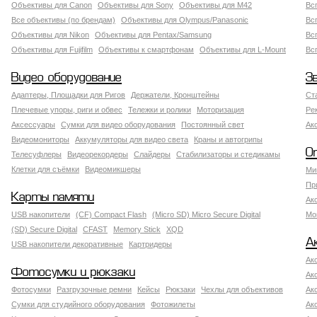
Объективы для Canon
Объективы для Sony
Объективы для M42
Вс
Все объективы (по брендам)
Объективы для Olympus/Panasonic
Вс
Объективы для Nikon
Объективы для Pentax/Samsung
Вс
Объективы для Fujifilm
Объективы к смартфонам
Объективы для L-Mount
Вс
Видео оборудование
З
Адаптеры, Площадки для Ригов
Держатели, Кронштейны
Ст
Плечевые упоры, риги и обвес
Тележки и ролики
Моторизация
Ре
Аксессуары
Сумки для видео оборудования
Постоянный свет
Ак
Видеомониторы
Аккумуляторы для видео света
Краны и автогрипы
О
Телесуфлеры
Видеорекордеры
Слайдеры
Стабилизаторы и стедикамы
Клетки для съёмки
Видеомикшеры
Ми
Пр
Карты памяти
Ак
USB накопители
(CF) Compact Flash
(Micro SD) Micro Secure Digital
Мо
(SD) Secure Digital
CFAST
Memory Stick
XQD
А
USB накопители декоративные
Картридеры
Ак
Фотосумки и рюкзаки
Ак
Фотосумки
Разгрузочные ремни
Кейсы
Рюкзаки
Чехлы для объективов
Ак
Сумки для студийного оборудования
Фотожилеты
Ак