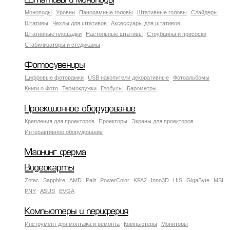
Штативы и моноподы
Моноподы
Уровни
Панорамные головы
Штативные головы
Слайдеры
Штативы
Чехлы для штативов
Аксессуары для штативов
Штативные площадки
Настольные штативы
Струбцины и присоски
Стабилизаторы и стедикамы
Фотосувениры
Цифровые фоторамки
USB накопители декоративные
Фотоальбомы
Книги о Фото
Термокружки
Глобусы
Барометры
Проекционное оборудование
Крепления для проекторов
Проекторы
Экраны для проекторов
Интерактивное оборудование
Майнинг ферма
Видеокарты
Zotac
Sapphire
AMD
Palit
PowerColor
KFA2
Inno3D
HIS
GigaByte
MSI
PNY
ASUS
EVGA
Компьютеры и периферия
Инструмент для монтажа и ремонта
Компьютеры
Мониторы