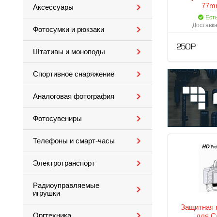
77m
Аксессуары
Ест
Доставка
Фотосумки и рюкзаки
250 Р
Штативы и моноподы
Спортивное снаряжение
Аналоговая фотография
Фотосувениры
Телефоны и смарт-часы
Электротранспорт
Радиоуправляемые
игрушки
Защитная 
Оргтехника
для C