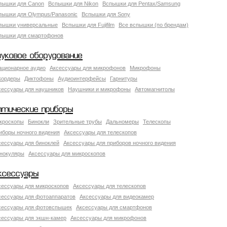
пышки для Canon
Вспышки для Nikon
Вспышки для Pentax/Samsung
пышки для Olympus/Panasonic
Вспышки для Sony
пышки универсальные
Вспышки для Fujifilm
Все вспышки (по брендам)
пышки для смартофонов
вуковое оборудование
ационарное аудио
Аксессуары для микрофонов
Микрофоны
кордеры
Диктофоны
Аудиоинтерфейсы
Гарнитуры
сессуары для наушников
Наушники и микрофоны
Автомагнитолы
птические приборы
кроскопы
Бинокли
Зрительные трубы
Дальномеры
Телескопы
иборы ночного видения
Аксессуары для телескопов
сессуары для биноклей
Аксессуары для приборов ночного видения
нокуляры
Аксессуары для микроскопов
ксессуары
сессуары для микроскопов
Аксессуары для телескопов
сессуары для фотоаппаратов
Аксессуары для видеокамер
сессуары для фотовспышек
Аксессуары для смартфонов
сессуары для экшн-камер
Аксессуары для микрофонов