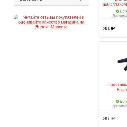
650D/700D/
Ест
Доставка
300 Р
Подставк
Fuji
Ест
Доставка
350 Р