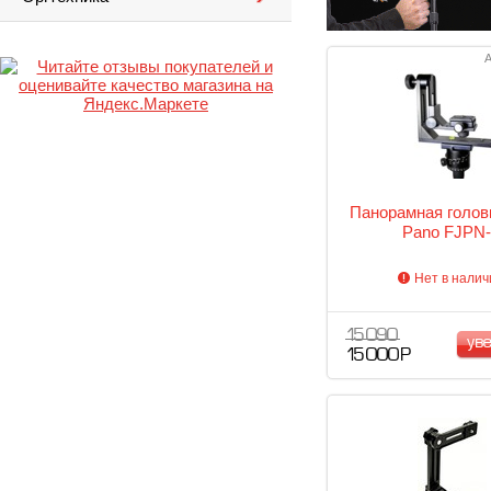
А
Панорамная головк
Pano FJPN-
Нет в налич
15 090
ув
15 000 Р