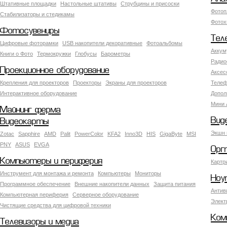
Штативные площадки
Настольные штативы
Струбцины и присоски
Фотоп
Стабилизаторы и стедикамы
Фотох
Фотосувениры
Тел
Цифровые фоторамки
USB накопители декоративные
Фотоальбомы
Аккум
Книги о Фото
Термокружки
Глобусы
Барометры
Радио
Проекционное оборудование
Аксес
Крепления для проекторов
Проекторы
Экраны для проекторов
Телеф
Интерактивное оборудование
Допол
Мини 
Майнинг ферма
Вид
Видеокарты
Экшн 
Zotac
Sapphire
AMD
Palit
PowerColor
KFA2
Inno3D
HIS
GigaByte
MSI
PNY
ASUS
EVGA
Орг
Компьютеры и периферия
Картр
Инструмент для монтажа и ремонта
Компьютеры
Мониторы
Ноу
Программное обеспечение
Внешние накопители данных
Защита питания
Антив
Компьютерная периферия
Серверное оборудование
Элект
Чистящие средства для цифровой техники
Ком
Телевизоры и медиа