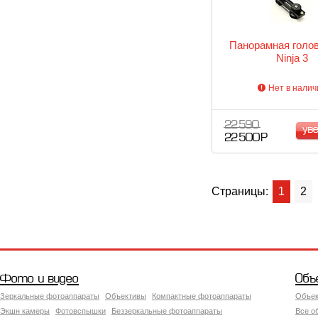
Панорамная голов
Ninja 3
Нет в налич
22 590
ув
22 500 Р
Страницы:
1
2
Фото и видео
Объ
Зеркальные фотоаппараты
Объективы
Компактные фотоаппараты
Объек
Экшн камеры
Фотовспышки
Беззеркальные фотоаппараты
Все о