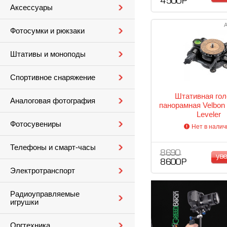
4 500 Р
Аксессуары
А
Фотосумки и рюкзаки
Штативы и моноподы
Спортивное снаряжение
Штативная гол
Аналоговая фотография
панорамная Velbon 
Leveler
Фотосувениры
Нет в налич
Телефоны и смарт-часы
8 690
ув
8 600 Р
Электротранспорт
Радиоуправляемые
игрушки
Оргтехника