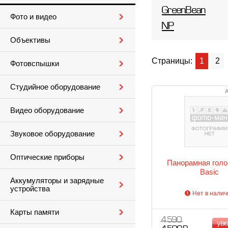
GreenBean
Фото и видео
NP
Объективы
Страницы:
1
2
Фотовспышки
Студийное оборудование
А
Видео оборудование
Звуковое оборудование
Оптические приборы
Панорамная голо
Basic
Аккумуляторы и зарядные
устройства
Нет в налич
Карты памяти
4 590
ув