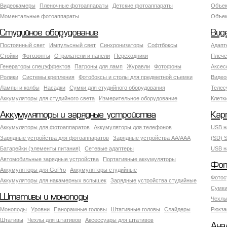
Видеокамеры
Пленочные фотоаппараты
Детские фотоаппараты
Объек
Моментальные фотоаппараты
Объект
Студийное оборудование
Вид
Постоянный свет
Импульсный свет
Синхронизаторы
Софтбоксы
Адапт
Стойки
Фотозонты
Отражатели и панели
Переходники
Плече
Генераторы спецэффектов
Патроны для ламп
Журавли
Фотофоны
Аксес
Ролики
Системы крепления
Фотобоксы и столы для предметной съемки
Видео
Лампы и колбы
Насадки
Сумки для студийного оборудования
Теле
Аккумуляторы для студийного света
Измерительное оборудование
Клетк
Аккумуляторы и зарядные устройства
Кар
Аккумуляторы для фотоаппаратов
Аккумуляторы для телефонов
USB н
Зарядные устройства для фотоаппаратов
Зарядные устройства AA/AAA
(SD) S
Батарейки (элементы питания)
Сетевые адаптеры
USB н
Автомобильные зарядные устройства
Портативные аккумуляторы
Фот
Аккумуляторы для GoPro
Аккумуляторы студийные
Фотос
Аккумуляторы для накамерных вспышек
Зарядные устройства студийные
Сумки
Штативы и моноподы
Чехлы
Моноподы
Уровни
Панорамные головы
Штативные головы
Слайдеры
Рюкза
Штативы
Чехлы для штативов
Аксессуары для штативов
Ана