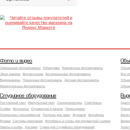
Фото и видео
Объ
Зеркальные фотоаппараты
Объективы
Компактные фотоаппараты
Объек
Экшн камеры
Фотовспышки
Беззеркальные фотоаппараты
Все о
Видеокамеры
Пленочные фотоаппараты
Детские фотоаппараты
Объек
Моментальные фотоаппараты
Объект
Студийное оборудование
Вид
Постоянный свет
Импульсный свет
Синхронизаторы
Софтбоксы
Адапт
Стойки
Фотозонты
Отражатели и панели
Переходники
Плече
Генераторы спецэффектов
Патроны для ламп
Журавли
Фотофоны
Аксес
Ролики
Системы крепления
Фотобоксы и столы для предметной съемки
Видео
Лампы и колбы
Насадки
Сумки для студийного оборудования
Теле