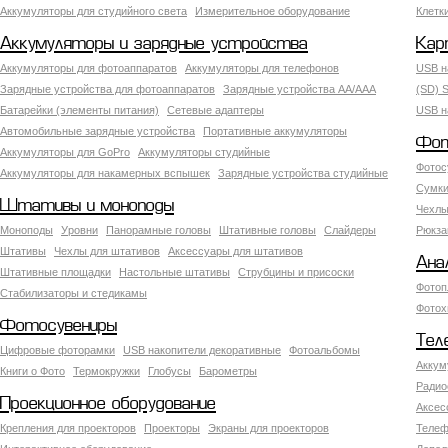
Аккумуляторы для студийного света
Измерительное оборудование
Клетк
Аккумуляторы и зарядные устройства
Кар
Аккумуляторы для фотоаппаратов
Аккумуляторы для телефонов
USB н
Зарядные устройства для фотоаппаратов
Зарядные устройства AA/AAA
(SD) S
Батарейки (элементы питания)
Сетевые адаптеры
USB н
Автомобильные зарядные устройства
Портативные аккумуляторы
Фот
Аккумуляторы для GoPro
Аккумуляторы студийные
Фотос
Аккумуляторы для накамерных вспышек
Зарядные устройства студийные
Сумки
Штативы и моноподы
Чехлы
Моноподы
Уровни
Панорамные головы
Штативные головы
Слайдеры
Рюкза
Штативы
Чехлы для штативов
Аксессуары для штативов
Ана
Штативные площадки
Настольные штативы
Струбцины и присоски
Фотоп
Стабилизаторы и стедикамы
Фотох
Фотосувениры
Тел
Цифровые фоторамки
USB накопители декоративные
Фотоальбомы
Аккум
Книги о Фото
Термокружки
Глобусы
Барометры
Радио
Проекционное оборудование
Аксес
Крепления для проекторов
Проекторы
Экраны для проекторов
Телеф