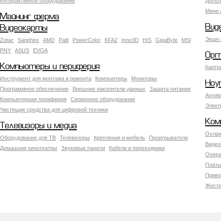
Интерактивное оборудование
Допол
Мини 
Майнинг ферма
Вид
Видеокарты
Экшн 
Zotac
Sapphire
AMD
Palit
PowerColor
KFA2
Inno3D
HIS
GigaByte
MSI
PNY
ASUS
EVGA
Орг
Компьютеры и периферия
Картр
Инструмент для монтажа и ремонта
Компьютеры
Мониторы
Ноу
Программное обеспечение
Внешние накопители данных
Защита питания
Антив
Компьютерная периферия
Серверное оборудование
Элект
Чистящие средства для цифровой техники
Ком
Телевизоры и медиа
Охлаж
Оборудование для ТВ
Телевизоры
Крепления и мебель
Проигрыватели
Видео
Домашние кинотеатры
Звуковые панели
Кабели и переходники
Опера
Платы
Приво
Жестк