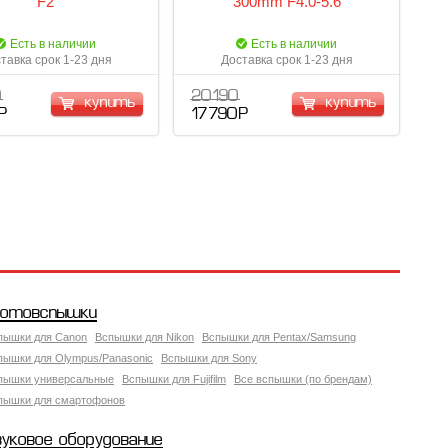
F2
300mm F4.0-5.6
Есть в наличии
Есть в наличии
тавка срок 1-23 дня
Доставка срок 1-23 дня
0
20 190
купить
купить
Р
17 790 Р
отовспышки
пышки для Canon
Вспышки для Nikon
Вспышки для Pentax/Samsung
пышки для Olympus/Panasonic
Вспышки для Sony
пышки универсальные
Вспышки для Fujifilm
Все вспышки (по брендам)
пышки для смартофонов
вуковое оборудование