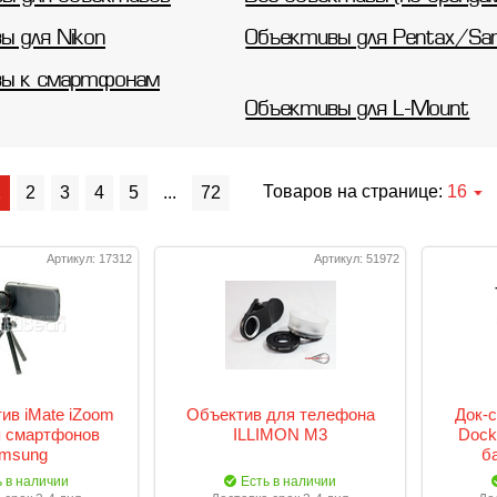
ы для Nikon
Объективы для Pentax/Sa
вы к смартфонам
Объективы для L-Mount
Товаров на странице:
16
1
2
3
4
5
...
72
Артикул: 17312
Артикул: 51972
ив iMate iZoom
Объектив для телефона
Док-
я смартфонов
ILLIMON M3
Dock
msung
б
ь в наличии
Есть в наличии