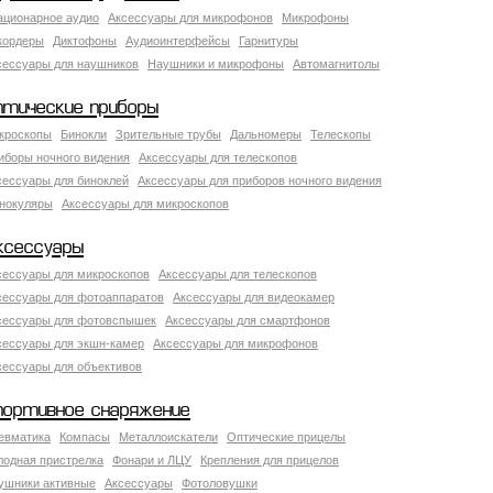
ационарное аудио
Аксессуары для микрофонов
Микрофоны
кордеры
Диктофоны
Аудиоинтерфейсы
Гарнитуры
сессуары для наушников
Наушники и микрофоны
Автомагнитолы
птические приборы
кроскопы
Бинокли
Зрительные трубы
Дальномеры
Телескопы
иборы ночного видения
Аксессуары для телескопов
сессуары для биноклей
Аксессуары для приборов ночного видения
нокуляры
Аксессуары для микроскопов
ксессуары
сессуары для микроскопов
Аксессуары для телескопов
сессуары для фотоаппаратов
Аксессуары для видеокамер
сессуары для фотовспышек
Аксессуары для смартфонов
сессуары для экшн-камер
Аксессуары для микрофонов
сессуары для объективов
портивное снаряжение
евматика
Компасы
Металлоискатели
Оптические прицелы
лодная пристрелка
Фонари и ЛЦУ
Крепления для прицелов
ушники активные
Аксессуары
Фотоловушки