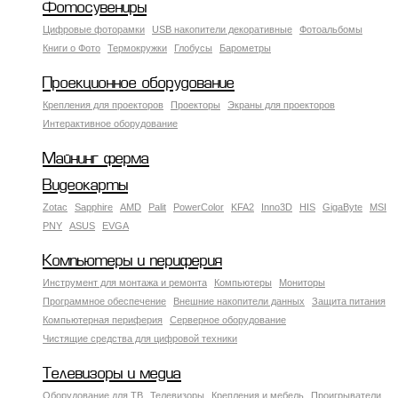
Фотосувениры
Цифровые фоторамки
USB накопители декоративные
Фотоальбомы
Книги о Фото
Термокружки
Глобусы
Барометры
Проекционное оборудование
Крепления для проекторов
Проекторы
Экраны для проекторов
Интерактивное оборудование
Майнинг ферма
Видеокарты
Zotac
Sapphire
AMD
Palit
PowerColor
KFA2
Inno3D
HIS
GigaByte
MSI
PNY
ASUS
EVGA
Компьютеры и периферия
Инструмент для монтажа и ремонта
Компьютеры
Мониторы
Программное обеспечение
Внешние накопители данных
Защита питания
Компьютерная периферия
Серверное оборудование
Чистящие средства для цифровой техники
Телевизоры и медиа
Оборудование для ТВ
Телевизоры
Крепления и мебель
Проигрыватели