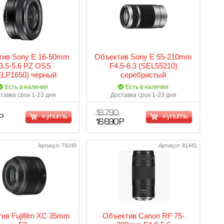
тив Sony E 16-50mm
Объектив Sony E 55-210mm
3.5-5.6 PZ OSS
F4.5-6.3 (SEL55210)
ELP1650) черный
серебристый
Есть в наличии
Есть в наличии
тавка срок 1-23 дня
Доставка срок 1-23 дня
18 790
купить
купить
Р
16 690 Р
Артикул: 79249
Артикул: 81441
ив Fujifilm XC 35mm
Объектив Canon RF 75-