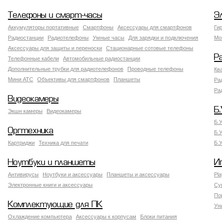
Телефоны и смарт-часы
Э
Аккумуляторы портативные
Смартфоны
Аксессуары для смартфонов
Ги
Радиостанции
Радиотелефоны
Умные часы
Для зарядки и подключения
Мо
Аксессуары для защиты и переноски
Стационарные сотовые телефоны
Р
Телефонные кабели
Автомобильные радиостанции
Дополнительные трубки для радиотелефонов
Проводные телефоны
Кв
Мини АТС
Объективы для смартфонов
Планшеты
Ра
Ра
Видеокамеры
Б.
Экшн камеры
Видеокамеры
Б.
Оргтехника
Б.
Картриджи
Техника для печати
Б.
Ноутбуки и планшеты
И
Антивирусы
Ноутбуки и аксессуары
Планшеты и аксессуары
Pla
Электронные книги и аксессуары
Су
По
Комплектующие для ПК
Ун
Охлаждение компьютера
Аксессуары к корпусам
Блоки питания