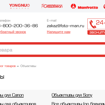
елефон
E-mail
8-800-200-36-86
zakaz@foto-man.ru
братный звонок
Напишите нам
лог товаров
Объективы
ВЫ
ы для Canon
Объективы для Sony
ры для объективов
Все объективы (по бренда