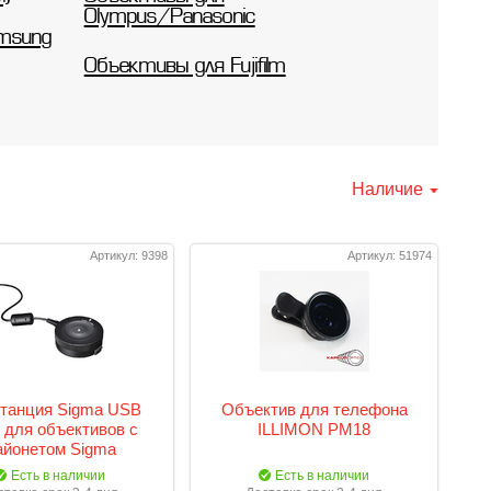
Olympus/Panasonic
msung
Объективы для Fujifilm
Наличие
Артикул: 9398
Артикул: 51974
станция Sigma USB
Объектив для телефона
 для объективов с
ILLIMON PM18
айонетом Sigma
Есть в наличии
Есть в наличии