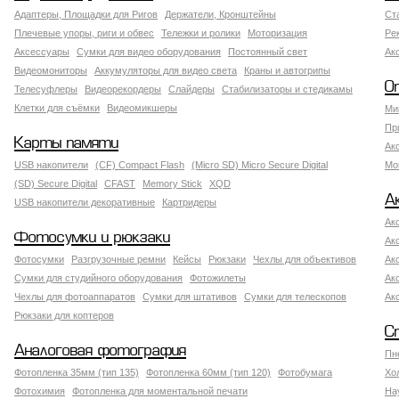
Адаптеры, Площадки для Ригов
Держатели, Кронштейны
Ст
Плечевые упоры, риги и обвес
Тележки и ролики
Моторизация
Ре
Аксессуары
Сумки для видео оборудования
Постоянный свет
Ак
Видеомониторы
Аккумуляторы для видео света
Краны и автогрипы
О
Телесуфлеры
Видеорекордеры
Слайдеры
Стабилизаторы и стедикамы
Клетки для съёмки
Видеомикшеры
Ми
Пр
Карты памяти
Ак
USB накопители
(CF) Compact Flash
(Micro SD) Micro Secure Digital
Мо
(SD) Secure Digital
CFAST
Memory Stick
XQD
А
USB накопители декоративные
Картридеры
Ак
Фотосумки и рюкзаки
Ак
Фотосумки
Разгрузочные ремни
Кейсы
Рюкзаки
Чехлы для объективов
Ак
Сумки для студийного оборудования
Фотожилеты
Ак
Чехлы для фотоаппаратов
Сумки для штативов
Сумки для телескопов
Ак
Рюкзаки для коптеров
С
Аналоговая фотография
Пн
Фотопленка 35мм (тип 135)
Фотопленка 60мм (тип 120)
Фотобумага
Хо
Фотохимия
Фотопленка для моментальной печати
На