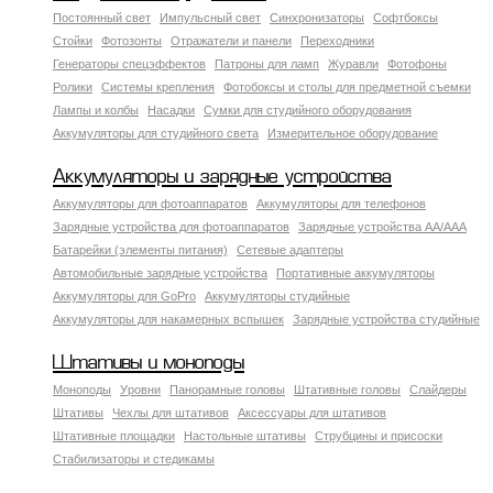
Постоянный свет
Импульсный свет
Синхронизаторы
Софтбоксы
Стойки
Фотозонты
Отражатели и панели
Переходники
Генераторы спецэффектов
Патроны для ламп
Журавли
Фотофоны
Ролики
Системы крепления
Фотобоксы и столы для предметной съемки
Лампы и колбы
Насадки
Сумки для студийного оборудования
Аккумуляторы для студийного света
Измерительное оборудование
Аккумуляторы и зарядные устройства
Аккумуляторы для фотоаппаратов
Аккумуляторы для телефонов
Зарядные устройства для фотоаппаратов
Зарядные устройства AA/AAA
Батарейки (элементы питания)
Сетевые адаптеры
Автомобильные зарядные устройства
Портативные аккумуляторы
Аккумуляторы для GoPro
Аккумуляторы студийные
Аккумуляторы для накамерных вспышек
Зарядные устройства студийные
Штативы и моноподы
Моноподы
Уровни
Панорамные головы
Штативные головы
Слайдеры
Штативы
Чехлы для штативов
Аксессуары для штативов
Штативные площадки
Настольные штативы
Струбцины и присоски
Стабилизаторы и стедикамы