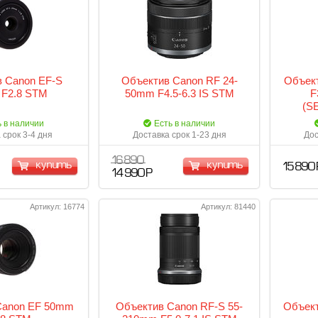
 Canon EF-S
Объектив Canon RF 24-
Объек
F2.8 STM
50mm F4.5-6.3 IS STM
F
(S
ь в наличии
Есть в наличии
 срок 3-4 дня
Доставка срок 1-23 дня
Дос
16 890
купить
купить
15 890 
14 990 Р
Артикул: 16774
Артикул: 81440
Canon EF 50mm
Объектив Canon RF-S 55-
Объект