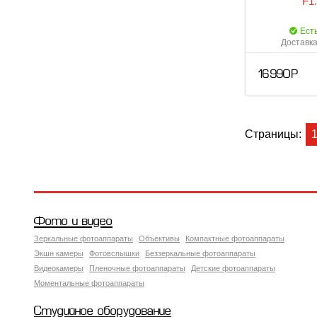
F1
Ест
Доставка
16 990 Р
Страницы:
Фото и видео
Зеркальные фотоаппараты
Объективы
Компактные фотоаппараты
Экшн камеры
Фотовспышки
Беззеркальные фотоаппараты
Видеокамеры
Пленочные фотоаппараты
Детские фотоаппараты
Моментальные фотоаппараты
Студийное оборудование