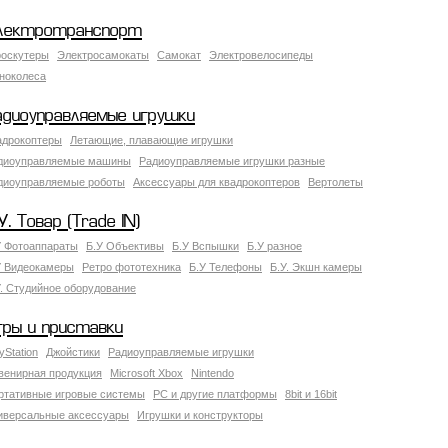
лектротранспорт
роскутеры
Электросамокаты
Самокат
Электровелосипеды
ноколеса
адиоуправляемые игрушки
адрокоптеры
Летающие, плавающие игрушки
диоуправляемые машины
Радиоуправляемые игрушки разные
диоуправляемые роботы
Аксессуары для квадрокоптеров
Вертолеты
У. Товар (Trade IN)
У Фотоаппараты
Б.У Объективы
Б.У Вспышки
Б.У разное
У Видеокамеры
Ретро фототехника
Б.У Телефоны
Б.У. Экшн камеры
У. Студийное оборудование
гры и приставки
yStation
Джойстики
Радиоуправляемые игрушки
венирная продукция
Microsoft Xbox
Nintendo
ртативные игровые системы
PC и другие платформы
8bit и 16bit
иверсальные аксессуары
Игрушки и конструкторы