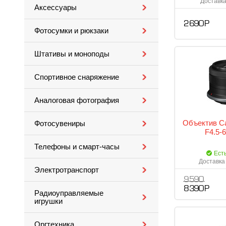
Доставка
Аксессуары
2 690 Р
Фотосумки и рюкзаки
Штативы и моноподы
Спортивное снаряжение
Аналоговая фотография
Объектив Ca
Фотосувениры
F4.5-
Телефоны и смарт-часы
Ест
Доставка 
Электротранспорт
9 590
8 390 Р
Радиоуправляемые
игрушки
Оргтехника