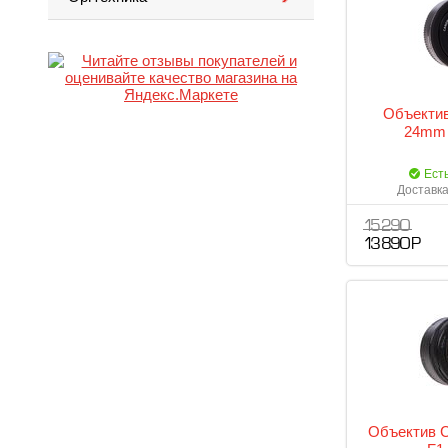
Объектив
24mm 
Ест
Доставка
15 290
13 890 Р
Объектив 