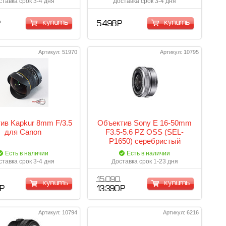
ставка срок 3-4 дня
Доставка срок 3-4 дня
купить
купить
Р
5 498 Р
Артикул: 51970
Артикул: 10795
ив Kapkur 8mm F/3.5
Объектив Sony E 16-50mm
для Canon
F3.5-5.6 PZ OSS (SEL-
P1650) серебристый
Есть в наличии
Есть в наличии
ставка срок 3-4 дня
Доставка срок 1-23 дня
15 090
купить
купить
 Р
13 390 Р
Артикул: 10794
Артикул: 6216