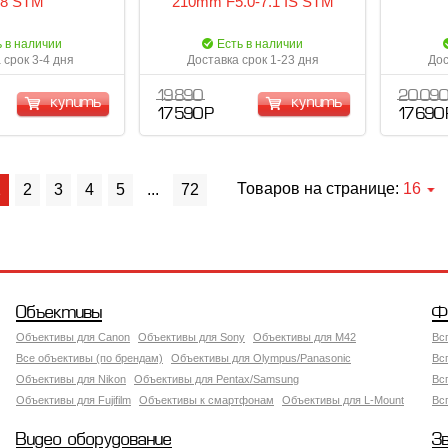
.8 STM
210mm F5.0-7.1 IS STM
ь в наличии
Есть в наличии
 срок 3-4 дня
Доставка срок 1-23 дня
Дос
19 890
20 09
купить
купить
17 590 Р
17 690 
Товаров на странице:
16
1
2
3
4
5
...
72
Объективы
Ф
Объективы для Canon
Объективы для Sony
Объективы для M42
Вс
Все объективы (по брендам)
Объективы для Olympus/Panasonic
Вс
Объективы для Nikon
Объективы для Pentax/Samsung
Вс
Объективы для Fujifilm
Объективы к смартфонам
Объективы для L-Mount
Вс
Видео оборудование
З