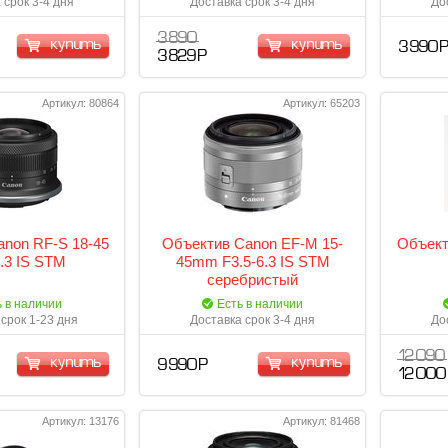
 срок 3-4 дня
Доставка срок 3-4 дня
До
3 890
купить
купить
3 990 
3 829 Р
Артикул: 80864
Артикул: 65203
non RF-S 18-45
Объектив Canon EF-M 15-
Объект
6.3 IS STM
45mm F3.5-6.3 IS STM
серебристый
ь в наличии
Есть в наличии
срок 1-23 дня
Доставка срок 3-4 дня
До
12 090
купить
купить
9 990 Р
12 000
Артикул: 13176
Артикул: 81468