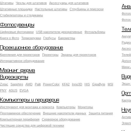
Штативы
Чехлы для штативов
Аксессуары для штативов
Ана
Штативные площадки
Настольные штативы
Струбцины и присоски
Фотоп
Стабилизаторы и стедикамы
Фотох
Фотосувениры
Тел
Цифровые фоторамки
USB накопители декоративные
Фотоальбомы
Аккум
Книги о Фото
Термокружки
Глобусы
Барометры
Радио
Проекционное оборудование
Аксес
Крепления для проекторов
Проекторы
Экраны для проекторов
Телеф
Интерактивное оборудование
Допол
Мини 
Майнинг ферма
Вид
Видеокарты
Экшн 
Zotac
Sapphire
AMD
Palit
PowerColor
KFA2
Inno3D
HIS
GigaByte
MSI
PNY
ASUS
EVGA
Орг
Компьютеры и периферия
Картр
Инструмент для монтажа и ремонта
Компьютеры
Мониторы
Ноу
Программное обеспечение
Внешние накопители данных
Защита питания
Антив
Компьютерная периферия
Серверное оборудование
Элект
Чистящие средства для цифровой техники