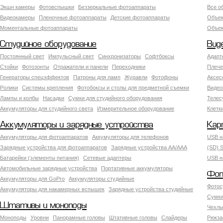
Экшн камеры
Фотовспышки
Беззеркальные фотоаппараты
Все о
Видеокамеры
Пленочные фотоаппараты
Детские фотоаппараты
Объек
Моментальные фотоаппараты
Объект
Студийное оборудование
Вид
Постоянный свет
Импульсный свет
Синхронизаторы
Софтбоксы
Адапт
Стойки
Фотозонты
Отражатели и панели
Переходники
Плече
Генераторы спецэффектов
Патроны для ламп
Журавли
Фотофоны
Аксес
Ролики
Системы крепления
Фотобоксы и столы для предметной съемки
Видео
Лампы и колбы
Насадки
Сумки для студийного оборудования
Теле
Аккумуляторы для студийного света
Измерительное оборудование
Клетк
Аккумуляторы и зарядные устройства
Кар
Аккумуляторы для фотоаппаратов
Аккумуляторы для телефонов
USB н
Зарядные устройства для фотоаппаратов
Зарядные устройства AA/AAA
(SD) S
Батарейки (элементы питания)
Сетевые адаптеры
USB н
Автомобильные зарядные устройства
Портативные аккумуляторы
Фот
Аккумуляторы для GoPro
Аккумуляторы студийные
Фотос
Аккумуляторы для накамерных вспышек
Зарядные устройства студийные
Сумки
Штативы и моноподы
Чехлы
Моноподы
Уровни
Панорамные головы
Штативные головы
Слайдеры
Рюкза