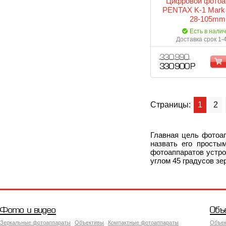
Цифровой фотоа
PENTAX K-1 Mark I
28-105mm
Есть в нали
Доставка срок 1-
330 990
330 900 Р
Страницы:
1
2
Главная цель фотоап
назвать его просты
фотоаппаратов устро
углом 45 градусов з
Фото и видео
Объ
Зеркальные фотоаппараты
Объективы
Компактные фотоаппараты
Объек