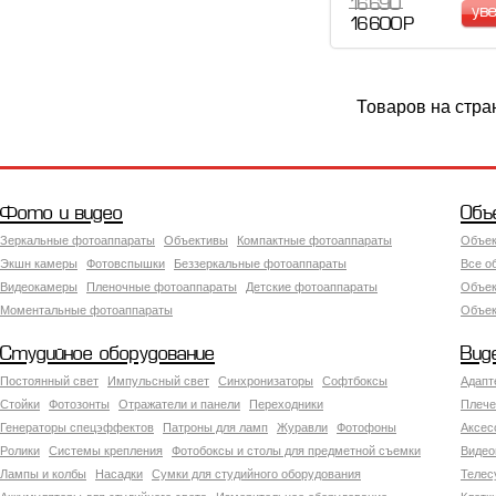
16 690
ув
16 600 Р
Товаров на стра
Фото и видео
Объ
Зеркальные фотоаппараты
Объективы
Компактные фотоаппараты
Объек
Экшн камеры
Фотовспышки
Беззеркальные фотоаппараты
Все о
Видеокамеры
Пленочные фотоаппараты
Детские фотоаппараты
Объек
Моментальные фотоаппараты
Объект
Студийное оборудование
Вид
Постоянный свет
Импульсный свет
Синхронизаторы
Софтбоксы
Адапт
Стойки
Фотозонты
Отражатели и панели
Переходники
Плече
Генераторы спецэффектов
Патроны для ламп
Журавли
Фотофоны
Аксес
Ролики
Системы крепления
Фотобоксы и столы для предметной съемки
Видео
Лампы и колбы
Насадки
Сумки для студийного оборудования
Теле