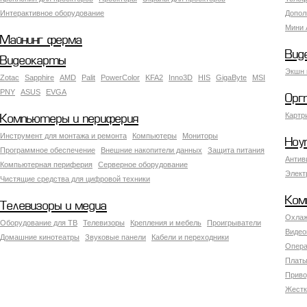
Интерактивное оборудование
Допол
Мини 
Майнинг ферма
Вид
Видеокарты
Экшн 
Zotac
Sapphire
AMD
Palit
PowerColor
KFA2
Inno3D
HIS
GigaByte
MSI
PNY
ASUS
EVGA
Орг
Картр
Компьютеры и периферия
Инструмент для монтажа и ремонта
Компьютеры
Мониторы
Ноу
Программное обеспечение
Внешние накопители данных
Защита питания
Антив
Компьютерная периферия
Серверное оборудование
Элект
Чистящие средства для цифровой техники
Ком
Телевизоры и медиа
Охлаж
Оборудование для ТВ
Телевизоры
Крепления и мебель
Проигрыватели
Видео
Домашние кинотеатры
Звуковые панели
Кабели и переходники
Опера
Платы
Приво
Жестк