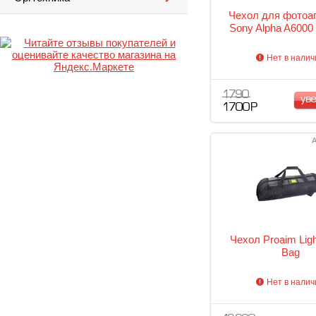
Чехол для фотоа
Sony Alpha A6000
Нет в налич
1 790
ув
1 700 Р
А
Чехол Proaim Ligh
Bag
Нет в налич