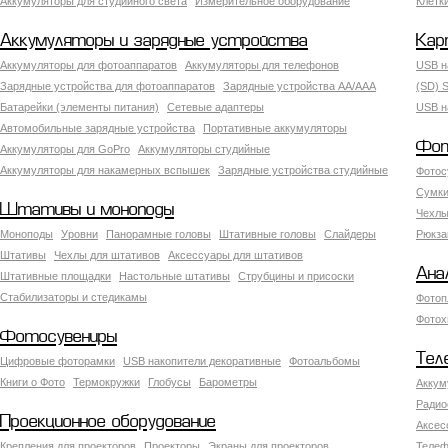
Аккумуляторы для студийного света
Измерительное оборудование
Клетк
Аккумуляторы и зарядные устройства
Кар
Аккумуляторы для фотоаппаратов
Аккумуляторы для телефонов
USB н
Зарядные устройства для фотоаппаратов
Зарядные устройства AA/AAA
(SD) S
Батарейки (элементы питания)
Сетевые адаптеры
USB н
Автомобильные зарядные устройства
Портативные аккумуляторы
Фот
Аккумуляторы для GoPro
Аккумуляторы студийные
Аккумуляторы для накамерных вспышек
Зарядные устройства студийные
Фотос
Сумки
Штативы и моноподы
Чехлы
Моноподы
Уровни
Панорамные головы
Штативные головы
Слайдеры
Рюкза
Штативы
Чехлы для штативов
Аксессуары для штативов
Ана
Штативные площадки
Настольные штативы
Струбцины и присоски
Стабилизаторы и стедикамы
Фотоп
Фотох
Фотосувениры
Тел
Цифровые фоторамки
USB накопители декоративные
Фотоальбомы
Книги о Фото
Термокружки
Глобусы
Барометры
Аккум
Радио
Проекционное оборудование
Аксес
Крепления для проекторов
Проекторы
Экраны для проекторов
Телеф