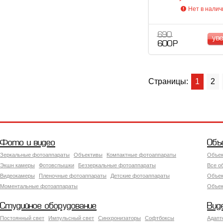
черный
Нет в налич
690
ув
600 Р
Страницы:
1
2
Фото и видео
Объ
Зеркальные фотоаппараты
Объективы
Компактные фотоаппараты
Объек
Экшн камеры
Фотовспышки
Беззеркальные фотоаппараты
Все о
Видеокамеры
Пленочные фотоаппараты
Детские фотоаппараты
Объек
Моментальные фотоаппараты
Объект
Студийное оборудование
Вид
Постоянный свет
Импульсный свет
Синхронизаторы
Софтбоксы
Адапт