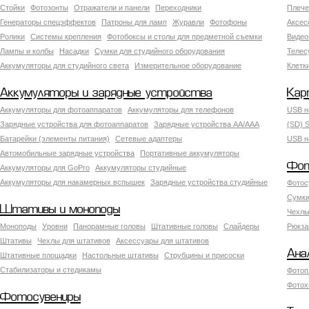
Стойки
Фотозонты
Отражатели и панели
Переходники
Плече
Генераторы спецэффектов
Патроны для ламп
Журавли
Фотофоны
Аксес
Ролики
Системы крепления
Фотобоксы и столы для предметной съемки
Видео
Лампы и колбы
Насадки
Сумки для студийного оборудования
Теле
Аккумуляторы для студийного света
Измерительное оборудование
Клетк
Аккумуляторы и зарядные устройства
Кар
Аккумуляторы для фотоаппаратов
Аккумуляторы для телефонов
USB н
Зарядные устройства для фотоаппаратов
Зарядные устройства AA/AAA
(SD) S
Батарейки (элементы питания)
Сетевые адаптеры
USB н
Автомобильные зарядные устройства
Портативные аккумуляторы
Фот
Аккумуляторы для GoPro
Аккумуляторы студийные
Аккумуляторы для накамерных вспышек
Зарядные устройства студийные
Фотос
Сумки
Штативы и моноподы
Чехлы
Моноподы
Уровни
Панорамные головы
Штативные головы
Слайдеры
Рюкза
Штативы
Чехлы для штативов
Аксессуары для штативов
Ана
Штативные площадки
Настольные штативы
Струбцины и присоски
Стабилизаторы и стедикамы
Фотоп
Фотох
Фотосувениры