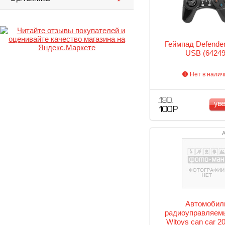
Геймпад Defender
USB (64249
Нет в налич
190
ув
100 Р
А
Автомобил
радиоуправляемы
Wltoys can car 2