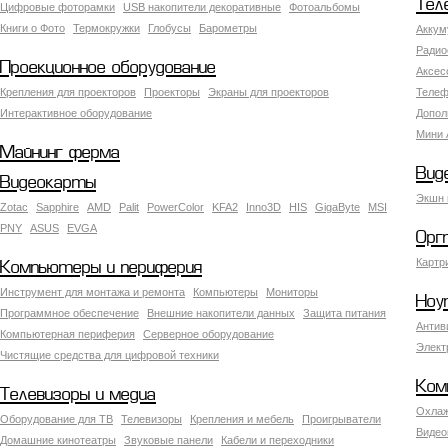
Тел
Цифровые фоторамки
USB накопители декоративные
Фотоальбомы
Книги о Фото
Термокружки
Глобусы
Барометры
Аккум
Радио
Проекционное оборудование
Аксес
Крепления для проекторов
Проекторы
Экраны для проекторов
Телеф
Интерактивное оборудование
Допол
Мини 
Майнинг ферма
Вид
Видеокарты
Экшн 
Zotac
Sapphire
AMD
Palit
PowerColor
KFA2
Inno3D
HIS
GigaByte
MSI
PNY
ASUS
EVGA
Орг
Картр
Компьютеры и периферия
Инструмент для монтажа и ремонта
Компьютеры
Мониторы
Ноу
Программное обеспечение
Внешние накопители данных
Защита питания
Антив
Компьютерная периферия
Серверное оборудование
Элект
Чистящие средства для цифровой техники
Ком
Телевизоры и медиа
Охлаж
Оборудование для ТВ
Телевизоры
Крепления и мебель
Проигрыватели
Видео
Домашние кинотеатры
Звуковые панели
Кабели и переходники