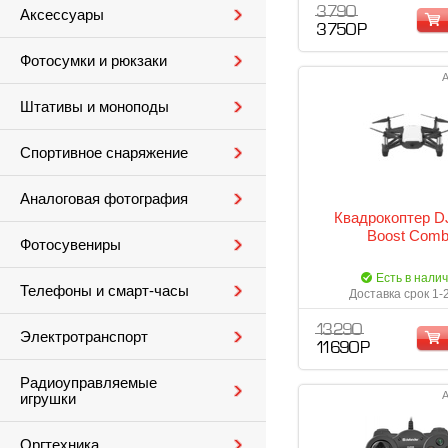
3 790
Аксессуары
3 750 Р
Фотосумки и рюкзаки
А
Штативы и моноподы
Спортивное снаряжение
Аналоговая фотография
Квадрокоптер DJI
Boost Com
Фотосувениры
Есть в нали
Телефоны и смарт-часы
Доставка срок 1-
13 290
Электротранспорт
11 690 Р
Радиоуправляемые
А
игрушки
Оргтехника