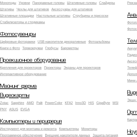
Моноподы
Уровни
Панорамные головы
Штативные головы
Слайдеры
Рюкза
Штативы
Чехлы для штативов
Аксессуары для штативов
Ана
Штативные площадки
Настольные штативы
Струбцины и присоски
Стабилизаторы и стедикамы
Фотоп
Фотох
Фотосувениры
Тел
Цифровые фоторамки
USB накопители декоративные
Фотоальбомы
Книги о Фото
Термокружки
Глобусы
Барометры
Аккум
Радио
Проекционное оборудование
Аксес
Крепления для проекторов
Проекторы
Экраны для проекторов
Телеф
Интерактивное оборудование
Допол
Мини 
Майнинг ферма
Вид
Видеокарты
Экшн 
Zotac
Sapphire
AMD
Palit
PowerColor
KFA2
Inno3D
HIS
GigaByte
MSI
PNY
ASUS
EVGA
Орг
Картр
Компьютеры и периферия
Инструмент для монтажа и ремонта
Компьютеры
Мониторы
Ноу
Программное обеспечение
Внешние накопители данных
Защита питания