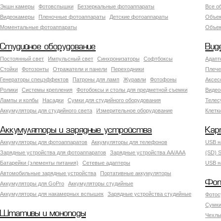
Экшн камеры
Фотовспышки
Беззеркальные фотоаппараты
Все о
Видеокамеры
Пленочные фотоаппараты
Детские фотоаппараты
Объек
Моментальные фотоаппараты
Объект
Студийное оборудование
Вид
Постоянный свет
Импульсный свет
Синхронизаторы
Софтбоксы
Адапт
Стойки
Фотозонты
Отражатели и панели
Переходники
Плече
Генераторы спецэффектов
Патроны для ламп
Журавли
Фотофоны
Аксес
Ролики
Системы крепления
Фотобоксы и столы для предметной съемки
Видео
Лампы и колбы
Насадки
Сумки для студийного оборудования
Теле
Аккумуляторы для студийного света
Измерительное оборудование
Клетк
Аккумуляторы и зарядные устройства
Кар
Аккумуляторы для фотоаппаратов
Аккумуляторы для телефонов
USB н
Зарядные устройства для фотоаппаратов
Зарядные устройства AA/AAA
(SD) S
Батарейки (элементы питания)
Сетевые адаптеры
USB н
Автомобильные зарядные устройства
Портативные аккумуляторы
Фот
Аккумуляторы для GoPro
Аккумуляторы студийные
Аккумуляторы для накамерных вспышек
Зарядные устройства студийные
Фотос
Сумки
Штативы и моноподы
Чехлы