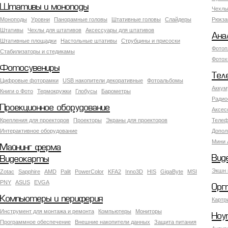
Штативы и моноподы
Чехлы
Моноподы
Уровни
Панорамные головы
Штативные головы
Слайдеры
Рюкза
Штативы
Чехлы для штативов
Аксессуары для штативов
Ана
Штативные площадки
Настольные штативы
Струбцины и присоски
Фотоп
Стабилизаторы и стедикамы
Фотох
Фотосувениры
Тел
Цифровые фоторамки
USB накопители декоративные
Фотоальбомы
Аккум
Книги о Фото
Термокружки
Глобусы
Барометры
Радио
Проекционное оборудование
Аксес
Крепления для проекторов
Проекторы
Экраны для проекторов
Телеф
Интерактивное оборудование
Допол
Мини 
Майнинг ферма
Вид
Видеокарты
Экшн 
Zotac
Sapphire
AMD
Palit
PowerColor
KFA2
Inno3D
HIS
GigaByte
MSI
PNY
ASUS
EVGA
Орг
Компьютеры и периферия
Картр
Инструмент для монтажа и ремонта
Компьютеры
Мониторы
Ноу
Программное обеспечение
Внешние накопители данных
Защита питания