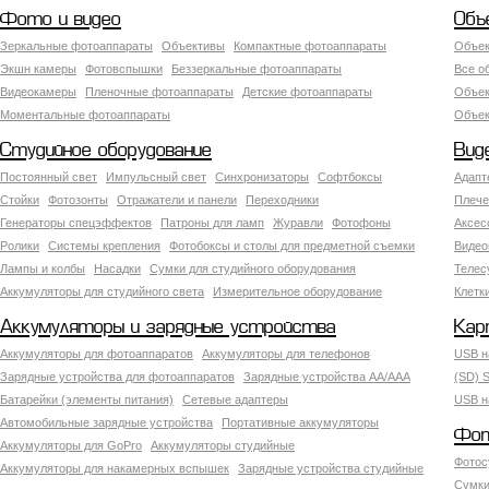
Фото и видео
Объ
Зеркальные фотоаппараты
Объективы
Компактные фотоаппараты
Объек
Экшн камеры
Фотовспышки
Беззеркальные фотоаппараты
Все о
Видеокамеры
Пленочные фотоаппараты
Детские фотоаппараты
Объек
Моментальные фотоаппараты
Объект
Студийное оборудование
Вид
Постоянный свет
Импульсный свет
Синхронизаторы
Софтбоксы
Адапт
Стойки
Фотозонты
Отражатели и панели
Переходники
Плече
Генераторы спецэффектов
Патроны для ламп
Журавли
Фотофоны
Аксес
Ролики
Системы крепления
Фотобоксы и столы для предметной съемки
Видео
Лампы и колбы
Насадки
Сумки для студийного оборудования
Теле
Аккумуляторы для студийного света
Измерительное оборудование
Клетк
Аккумуляторы и зарядные устройства
Кар
Аккумуляторы для фотоаппаратов
Аккумуляторы для телефонов
USB н
Зарядные устройства для фотоаппаратов
Зарядные устройства AA/AAA
(SD) S
Батарейки (элементы питания)
Сетевые адаптеры
USB н
Автомобильные зарядные устройства
Портативные аккумуляторы
Фот
Аккумуляторы для GoPro
Аккумуляторы студийные
Фотос
Аккумуляторы для накамерных вспышек
Зарядные устройства студийные
Сумки