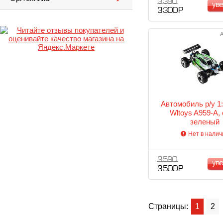
3 390
ув
3 300 Р
А
Автомобиль р/у 1
Wltoys A959-A, 
зеленый
Нет в налич
3 590
ув
3 500 Р
Страницы:
1
2