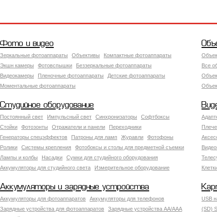
Фото и видео
Объ
Зеркальные фотоаппараты
Объективы
Компактные фотоаппараты
Объек
Экшн камеры
Фотовспышки
Беззеркальные фотоаппараты
Все о
Видеокамеры
Пленочные фотоаппараты
Детские фотоаппараты
Объек
Моментальные фотоаппараты
Объект
Студийное оборудование
Вид
Постоянный свет
Импульсный свет
Синхронизаторы
Софтбоксы
Адапт
Стойки
Фотозонты
Отражатели и панели
Переходники
Плече
Генераторы спецэффектов
Патроны для ламп
Журавли
Фотофоны
Аксес
Ролики
Системы крепления
Фотобоксы и столы для предметной съемки
Видео
Лампы и колбы
Насадки
Сумки для студийного оборудования
Теле
Аккумуляторы для студийного света
Измерительное оборудование
Клетк
Аккумуляторы и зарядные устройства
Кар
Аккумуляторы для фотоаппаратов
Аккумуляторы для телефонов
USB н
Зарядные устройства для фотоаппаратов
Зарядные устройства AA/AAA
(SD) S