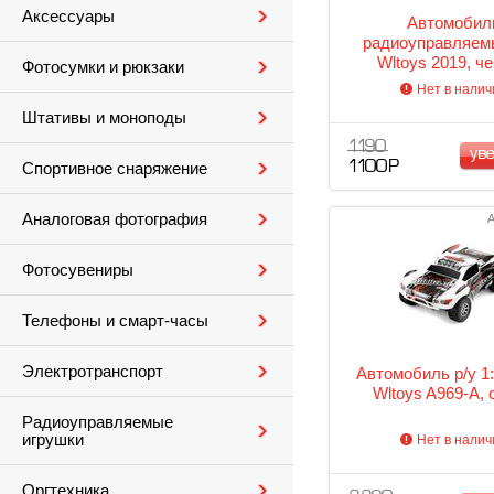
Аксессуары
Автомобил
радиоуправляемы
Wltoys 2019, ч
Фотосумки и рюкзаки
Нет в налич
Штативы и моноподы
1 190
ув
1 100 Р
Спортивное снаряжение
Аналоговая фотография
А
Фотосувениры
Телефоны и смарт-часы
Электротранспорт
Автомобиль р/у 1
Wltoys A969-A,
Радиоуправляемые
игрушки
Нет в налич
Оргтехника