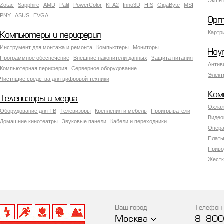
Экшн 
Zotac
Sapphire
AMD
Palit
PowerColor
KFA2
Inno3D
HIS
GigaByte
MSI
PNY
ASUS
EVGA
Орг
Картр
Компьютеры и периферия
Инструмент для монтажа и ремонта
Компьютеры
Мониторы
Ноу
Программное обеспечение
Внешние накопители данных
Защита питания
Антив
Компьютерная периферия
Серверное оборудование
Элект
Чистящие средства для цифровой техники
Ком
Телевизоры и медиа
Охлаж
Оборудование для ТВ
Телевизоры
Крепления и мебель
Проигрыватели
Видео
Домашние кинотеатры
Звуковые панели
Кабели и переходники
Опера
Платы
Приво
Жестк
Ваш город
Телефон
Москва
8-800