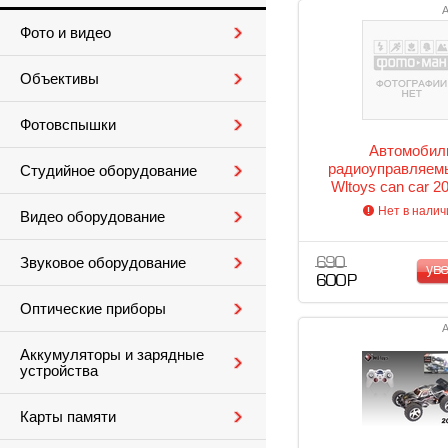
А
Фото и видео
Объективы
Фотовспышки
Автомобил
радиоуправляемы
Студийное оборудование
Wltoys can car 2
розовый
Нет в налич
Видео оборудование
Звуковое оборудование
690
ув
600 Р
Оптические приборы
А
Аккумуляторы и зарядные
устройства
Карты памяти