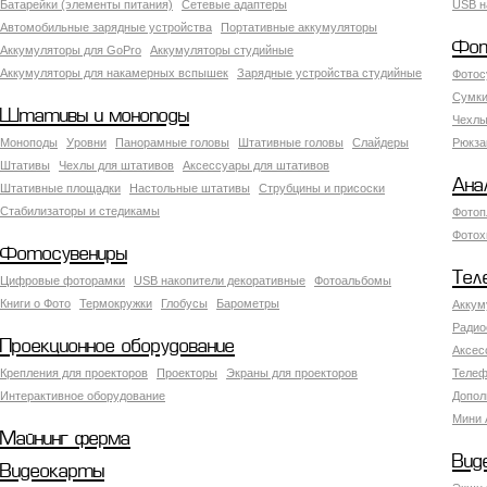
Батарейки (элементы питания)
Сетевые адаптеры
USB н
Автомобильные зарядные устройства
Портативные аккумуляторы
Фот
Аккумуляторы для GoPro
Аккумуляторы студийные
Аккумуляторы для накамерных вспышек
Зарядные устройства студийные
Фотос
Сумки
Штативы и моноподы
Чехлы
Моноподы
Уровни
Панорамные головы
Штативные головы
Слайдеры
Рюкза
Штативы
Чехлы для штативов
Аксессуары для штативов
Ана
Штативные площадки
Настольные штативы
Струбцины и присоски
Стабилизаторы и стедикамы
Фотоп
Фотох
Фотосувениры
Тел
Цифровые фоторамки
USB накопители декоративные
Фотоальбомы
Книги о Фото
Термокружки
Глобусы
Барометры
Аккум
Радио
Проекционное оборудование
Аксес
Крепления для проекторов
Проекторы
Экраны для проекторов
Телеф
Интерактивное оборудование
Допол
Мини 
Майнинг ферма
Вид
Видеокарты