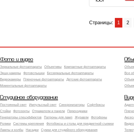
100 Р
Страницы:
1
2
Фото и видео
Объ
Зеркальные фотоаппараты
Объективы
Компактные фотоаппараты
Объек
Экшн камеры
Фотовспышки
Беззеркальные фотоаппараты
Все о
Видеокамеры
Пленочные фотоаппараты
Детские фотоаппараты
Объек
Моментальные фотоаппараты
Объект
Студийное оборудование
Вид
Постоянный свет
Импульсный свет
Синхронизаторы
Софтбоксы
Адапт
Стойки
Фотозонты
Отражатели и панели
Переходники
Плече
Генераторы спецэффектов
Патроны для ламп
Журавли
Фотофоны
Аксес
Ролики
Системы крепления
Фотобоксы и столы для предметной съемки
Видео
Лампы и колбы
Насадки
Сумки для студийного оборудования
Теле