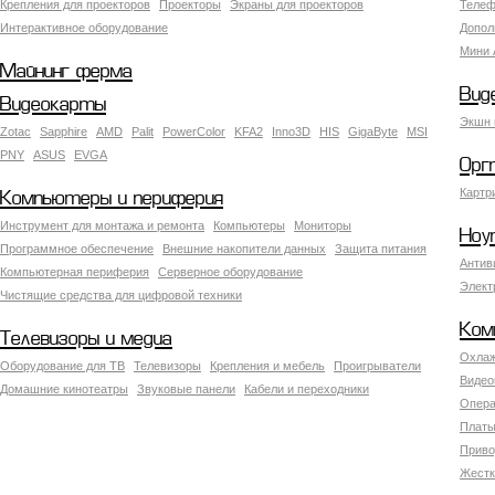
Крепления для проекторов
Проекторы
Экраны для проекторов
Телеф
Интерактивное оборудование
Допол
Мини 
Майнинг ферма
Вид
Видеокарты
Экшн 
Zotac
Sapphire
AMD
Palit
PowerColor
KFA2
Inno3D
HIS
GigaByte
MSI
PNY
ASUS
EVGA
Орг
Картр
Компьютеры и периферия
Инструмент для монтажа и ремонта
Компьютеры
Мониторы
Ноу
Программное обеспечение
Внешние накопители данных
Защита питания
Антив
Компьютерная периферия
Серверное оборудование
Элект
Чистящие средства для цифровой техники
Ком
Телевизоры и медиа
Охлаж
Оборудование для ТВ
Телевизоры
Крепления и мебель
Проигрыватели
Видео
Домашние кинотеатры
Звуковые панели
Кабели и переходники
Опера
Платы
Приво
Жестк