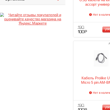
ассорт универ
Нет в налич
190
ув
100 Р
А
Кабель Prolike U
Micro 5 pin AM-B
Нет в налич
190
ув