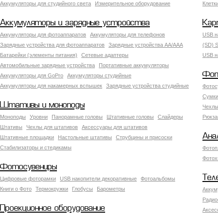
Аккумуляторы для студийного света
Измерительное оборудование
Клетк
Аккумуляторы и зарядные устройства
Кар
Аккумуляторы для фотоаппаратов
Аккумуляторы для телефонов
USB н
Зарядные устройства для фотоаппаратов
Зарядные устройства AA/AAA
(SD) S
Батарейки (элементы питания)
Сетевые адаптеры
USB н
Автомобильные зарядные устройства
Портативные аккумуляторы
Фот
Аккумуляторы для GoPro
Аккумуляторы студийные
Аккумуляторы для накамерных вспышек
Зарядные устройства студийные
Фотос
Сумки
Штативы и моноподы
Чехлы
Моноподы
Уровни
Панорамные головы
Штативные головы
Слайдеры
Рюкза
Штативы
Чехлы для штативов
Аксессуары для штативов
Ана
Штативные площадки
Настольные штативы
Струбцины и присоски
Стабилизаторы и стедикамы
Фотоп
Фотох
Фотосувениры
Тел
Цифровые фоторамки
USB накопители декоративные
Фотоальбомы
Книги о Фото
Термокружки
Глобусы
Барометры
Аккум
Радио
Проекционное оборудование
Аксес