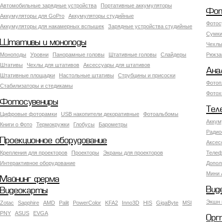
Автомобильные зарядные устройства
Портативные аккумуляторы
Фот
Аккумуляторы для GoPro
Аккумуляторы студийные
Фотос
Аккумуляторы для накамерных вспышек
Зарядные устройства студийные
Сумки
Штативы и моноподы
Чехлы
Моноподы
Уровни
Панорамные головы
Штативные головы
Слайдеры
Рюкза
Штативы
Чехлы для штативов
Аксессуары для штативов
Ана
Штативные площадки
Настольные штативы
Струбцины и присоски
Фотоп
Стабилизаторы и стедикамы
Фотох
Фотосувениры
Тел
Цифровые фоторамки
USB накопители декоративные
Фотоальбомы
Аккум
Книги о Фото
Термокружки
Глобусы
Барометры
Радио
Проекционное оборудование
Аксес
Крепления для проекторов
Проекторы
Экраны для проекторов
Телеф
Интерактивное оборудование
Допол
Мини 
Майнинг ферма
Вид
Видеокарты
Экшн 
Zotac
Sapphire
AMD
Palit
PowerColor
KFA2
Inno3D
HIS
GigaByte
MSI
PNY
ASUS
EVGA
Орг