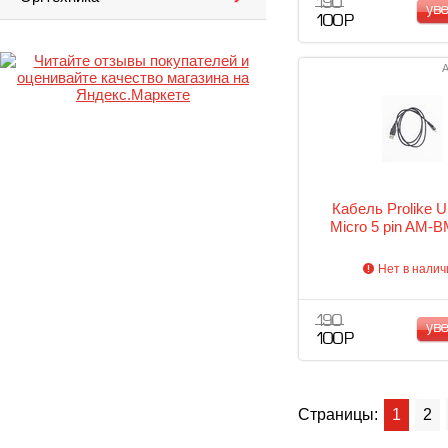
190
ув
100 Р
А
Кабель Prolike U
Micro 5 pin AM-B
Нет в налич
190
ув
100 Р
Страницы:
1
2