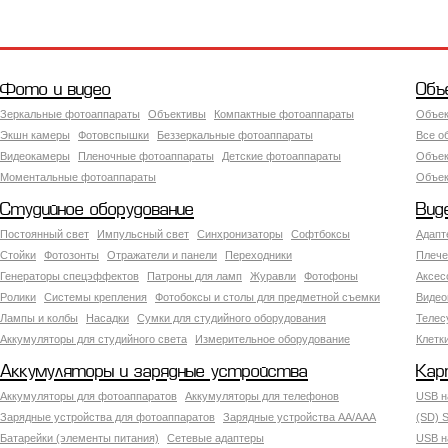
Фото и видео
Объ
Зеркальные фотоаппараты
Объективы
Компактные фотоаппараты
Объек
Экшн камеры
Фотовспышки
Беззеркальные фотоаппараты
Все о
Видеокамеры
Пленочные фотоаппараты
Детские фотоаппараты
Объек
Моментальные фотоаппараты
Объект
Студийное оборудование
Вид
Постоянный свет
Импульсный свет
Синхронизаторы
Софтбоксы
Адапт
Стойки
Фотозонты
Отражатели и панели
Переходники
Плече
Генераторы спецэффектов
Патроны для ламп
Журавли
Фотофоны
Аксес
Ролики
Системы крепления
Фотобоксы и столы для предметной съемки
Видео
Лампы и колбы
Насадки
Сумки для студийного оборудования
Теле
Аккумуляторы для студийного света
Измерительное оборудование
Клетк
Аккумуляторы и зарядные устройства
Кар
Аккумуляторы для фотоаппаратов
Аккумуляторы для телефонов
USB н
Зарядные устройства для фотоаппаратов
Зарядные устройства AA/AAA
(SD) S
Батарейки (элементы питания)
Сетевые адаптеры
USB н