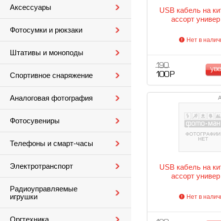
Аксессуары
USB кабель на ки
ассорт универ
Фотосумки и рюкзаки
Нет в налич
Штативы и моноподы
190
ув
100 Р
Спортивное снаряжение
Аналоговая фотография
А
Фотосувениры
Телефоны и смарт-часы
Электротранспорт
USB кабель на ки
ассорт универ
Радиоуправляемые
игрушки
Нет в налич
Оргтехника