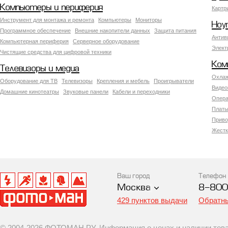
Компьютеры и периферия
Картр
Инструмент для монтажа и ремонта
Компьютеры
Мониторы
Ноу
Программное обеспечение
Внешние накопители данных
Защита питания
Антив
Компьютерная периферия
Серверное оборудование
Элект
Чистящие средства для цифровой техники
Ком
Телевизоры и медиа
Охлаж
Оборудование для ТВ
Телевизоры
Крепления и мебель
Проигрыватели
Видео
Домашние кинотеатры
Звуковые панели
Кабели и переходники
Опера
Платы
Приво
Жестк
Ваш город
Телефон
Москва
8-800
429 пунктов выдачи
Обратны
© 2004-2026 ФОТОМАН.РУ. Информация о ценах и наличии товар