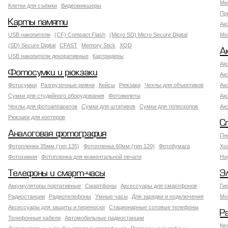
Ми
Клетки для съёмки
Видеомикшеры
Пр
Карты памяти
Ак
USB накопители
(CF) Compact Flash
(Micro SD) Micro Secure Digital
Мо
(SD) Secure Digital
CFAST
Memory Stick
XQD
А
USB накопители декоративные
Картридеры
Ак
Фотосумки и рюкзаки
Ак
Фотосумки
Разгрузочные ремни
Кейсы
Рюкзаки
Чехлы для объективов
Ак
Сумки для студийного оборудования
Фотожилеты
Ак
Чехлы для фотоаппаратов
Сумки для штативов
Сумки для телескопов
Ак
Рюкзаки для коптеров
С
Аналоговая фотография
Пн
Фотопленка 35мм (тип 135)
Фотопленка 60мм (тип 120)
Фотобумага
Хо
Фотохимия
Фотопленка для моментальной печати
На
Телефоны и смарт-часы
Э
Аккумуляторы портативные
Смартфоны
Аксессуары для смартфонов
Ги
Радиостанции
Радиотелефоны
Умные часы
Для зарядки и подключения
Мо
Аксессуары для защиты и переноски
Стационарные сотовые телефоны
Р
Телефонные кабели
Автомобильные радиостанции
Кв