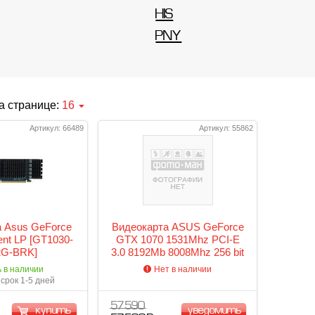
HIS
PNY
а странице:
16
Артикул: 66489
Артикул: 55862
 Asus GeForce
Видеокарта ASUS GeForce
ent LP [GT1030-
GTX 1070 1531Mhz PCI-E
2G-BRK]
3.0 8192Mb 8008Mhz 256 bit
DVI 2xHDMI HDCP STRIX-
ь в наличии
Нет в наличии
GTX1070-8G-GAMING
срок 1-5 дней
57 590
купить
уведомить