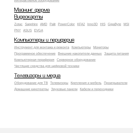
Интерактивное оборудование
Майнинг ферма
Видеокарты
Zotac
Sapphire
AMD
Palit
PowerColor
KFA2
Inno3D
HIS
GigaByte
MSI
PNY
ASUS
EVGA
Компьютеры и периферия
Инструмент для монтажа и ремонта
Компьютеры
Мониторы
Программное обеспечение
Внешние накопители данных
Защита питания
Компьютерная периферия
Серверное оборудование
Чистящие средства для цифровой техники
Телевизоры и медиа
Оборудование для ТВ
Телевизоры
Крепления и мебель
Проигрыватели
Домашние кинотеатры
Звуковые панели
Кабели и переходники