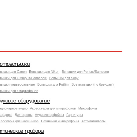
отовспышки
пышки для Canon
Вспышки для Nikon
Вспышки для Pentax/Samsung
пышки для Olympus/Panasonic
Вспышки для Sony
пышки универсальные
Вспышки для Fujifilm
Все вспышки (по брендам)
пышки для смартофонов
вуковое оборудование
ационарное аудио
Аксессуары для микрофонов
Микрофоны
кордеры
Диктофоны
Аудиоинтерфейсы
Гарнитуры
сессуары для наушников
Наушники и микрофоны
Автомагнитолы
птические приборы