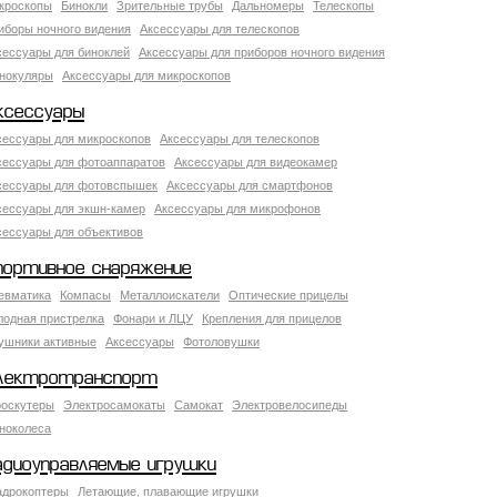
кроскопы
Бинокли
Зрительные трубы
Дальномеры
Телескопы
иборы ночного видения
Аксессуары для телескопов
сессуары для биноклей
Аксессуары для приборов ночного видения
нокуляры
Аксессуары для микроскопов
ксессуары
сессуары для микроскопов
Аксессуары для телескопов
сессуары для фотоаппаратов
Аксессуары для видеокамер
сессуары для фотовспышек
Аксессуары для смартфонов
сессуары для экшн-камер
Аксессуары для микрофонов
сессуары для объективов
портивное снаряжение
евматика
Компасы
Металлоискатели
Оптические прицелы
лодная пристрелка
Фонари и ЛЦУ
Крепления для прицелов
ушники активные
Аксессуары
Фотоловушки
лектротранспорт
роскутеры
Электросамокаты
Самокат
Электровелосипеды
ноколеса
адиоуправляемые игрушки
адрокоптеры
Летающие, плавающие игрушки