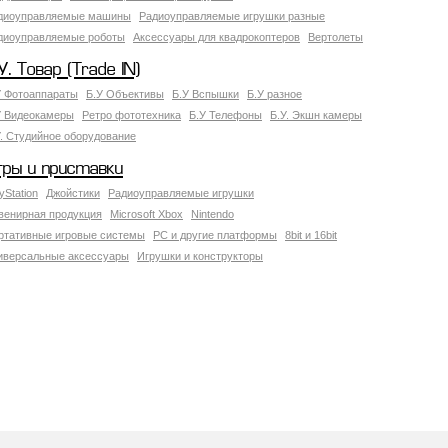
диоуправляемые машины
Радиоуправляемые игрушки разные
диоуправляемые роботы
Аксессуары для квадрокоптеров
Вертолеты
У. Товар (Trade IN)
У Фотоаппараты
Б.У Объективы
Б.У Вспышки
Б.У разное
У Видеокамеры
Ретро фототехника
Б.У Телефоны
Б.У. Экшн камеры
У. Студийное оборудование
гры и приставки
yStation
Джойстики
Радиоуправляемые игрушки
венирная продукция
Microsoft Xbox
Nintendo
ртативные игровые системы
PC и другие платформы
8bit и 16bit
иверсальные аксессуары
Игрушки и конструкторы