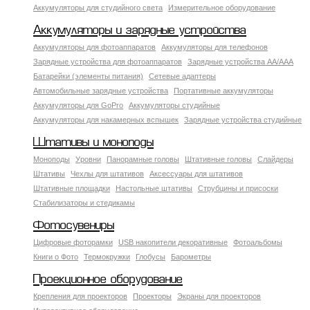
Аккумуляторы для студийного света
Измерительное оборудование
Аккумуляторы и зарядные устройства
Аккумуляторы для фотоаппаратов
Аккумуляторы для телефонов
Зарядные устройства для фотоаппаратов
Зарядные устройства AA/AAA
Батарейки (элементы питания)
Сетевые адаптеры
Автомобильные зарядные устройства
Портативные аккумуляторы
Аккумуляторы для GoPro
Аккумуляторы студийные
Аккумуляторы для накамерных вспышек
Зарядные устройства студийные
Штативы и моноподы
Моноподы
Уровни
Панорамные головы
Штативные головы
Слайдеры
Штативы
Чехлы для штативов
Аксессуары для штативов
Штативные площадки
Настольные штативы
Струбцины и присоски
Стабилизаторы и стедикамы
Фотосувениры
Цифровые фоторамки
USB накопители декоративные
Фотоальбомы
Книги о Фото
Термокружки
Глобусы
Барометры
Проекционное оборудование
Крепления для проекторов
Проекторы
Экраны для проекторов