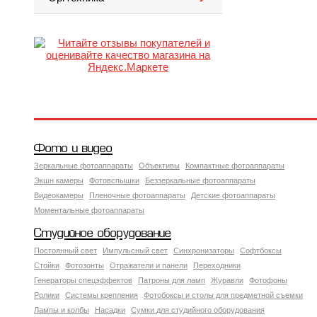
Фото и видео
Зеркальные фотоаппараты
Объективы
Компактные фотоаппараты
Экшн камеры
Фотовспышки
Беззеркальные фотоаппараты
Видеокамеры
Пленочные фотоаппараты
Детские фотоаппараты
Моментальные фотоаппараты
Студийное оборудование
Постоянный свет
Импульсный свет
Синхронизаторы
Софтбоксы
Стойки
Фотозонты
Отражатели и панели
Переходники
Генераторы спецэффектов
Патроны для ламп
Журавли
Фотофоны
Ролики
Системы крепления
Фотобоксы и столы для предметной съемки
Лампы и колбы
Насадки
Сумки для студийного оборудования