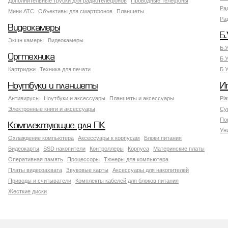
Дополнительные трубки для радиотелефонов
Проводные телефоны
Ра
Мини АТС
Объективы для смартфонов
Планшеты
Ра
Видеокамеры
Б.
Экшн камеры
Видеокамеры
Б.
Оргтехника
Б.
Картриджи
Техника для печати
Б.
Ноутбуки и планшеты
И
Антивирусы
Ноутбуки и аксессуары
Планшеты и аксессуары
Pla
Электронные книги и аксессуары
Су
По
Комплектующие для ПК
Ун
Охлаждение компьютера
Аксессуары к корпусам
Блоки питания
Видеокарты
SSD накопители
Контроллеры
Корпуса
Материнские платы
Оперативная память
Процессоры
Тюнеры для компьютера
Платы видеозахвата
Звуковые карты
Аксессуары для накопителей
Приводы и считыватели
Комплекты кабелей для блоков питания
Жесткие диски