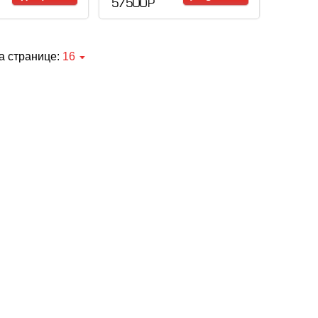
57 500 Р
а странице:
16