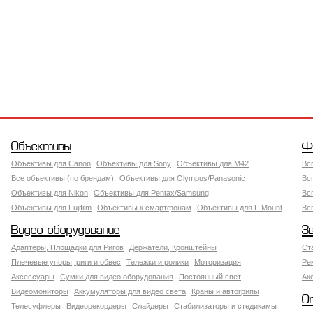
Объективы
Ф
Объективы для Canon
Объективы для Sony
Объективы для M42
Вс
Все объективы (по брендам)
Объективы для Olympus/Panasonic
Вс
Объективы для Nikon
Объективы для Pentax/Samsung
Вс
Объективы для Fujifilm
Объективы к смартфонам
Объективы для L-Mount
Вс
Видео оборудование
З
Адаптеры, Площадки для Ригов
Держатели, Кронштейны
Ст
Плечевые упоры, риги и обвес
Тележки и ролики
Моторизация
Ре
Аксессуары
Сумки для видео оборудования
Постоянный свет
Ак
Видеомониторы
Аккумуляторы для видео света
Краны и автогрипы
О
Телесуфлеры
Видеорекордеры
Слайдеры
Стабилизаторы и стедикамы