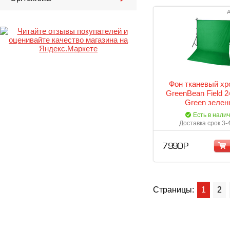
А
Фон тканевый хр
GreenBean Field 2
Green зелен
Есть в нали
Доставка срок 3-
7 990 Р
Страницы:
1
2