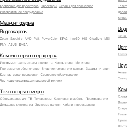
Аксес
Крепления для проекторов
Проекторы
Экраны для проекторов
Телеф
Интерактивное оборудование
Допол
Мини 
Майнинг ферма
Вид
Видеокарты
Экшн 
Zotac
Sapphire
AMD
Palit
PowerColor
KFA2
Inno3D
HIS
GigaByte
MSI
PNY
ASUS
EVGA
Орг
Картр
Компьютеры и периферия
Инструмент для монтажа и ремонта
Компьютеры
Мониторы
Ноу
Программное обеспечение
Внешние накопители данных
Защита питания
Антив
Компьютерная периферия
Серверное оборудование
Элект
Чистящие средства для цифровой техники
Ком
Телевизоры и медиа
Охлаж
Оборудование для ТВ
Телевизоры
Крепления и мебель
Проигрыватели
Видео
Домашние кинотеатры
Звуковые панели
Кабели и переходники
Опера
Платы
Приво
Жестк