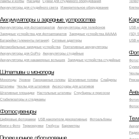
Лампы и колбы
Насадки
Сумки для студийного оборудования
Теле
Аккумуляторы для студийного света
Измерительное оборудование
Клетк
Аккумуляторы и зарядные устройства
Кар
Аккумуляторы для фотоаппаратов
Аккумуляторы для телефонов
USB н
Зарядные устройства для фотоаппаратов
Зарядные устройства AA/AAA
(SD) S
Батарейки (элементы питания)
Сетевые адаптеры
USB н
Автомобильные зарядные устройства
Портативные аккумуляторы
Фот
Аккумуляторы для GoPro
Аккумуляторы студийные
Аккумуляторы для накамерных вспышек
Зарядные устройства студийные
Фотос
Сумки
Штативы и моноподы
Чехлы
Моноподы
Уровни
Панорамные головы
Штативные головы
Слайдеры
Рюкза
Штативы
Чехлы для штативов
Аксессуары для штативов
Ана
Штативные площадки
Настольные штативы
Струбцины и присоски
Стабилизаторы и стедикамы
Фотоп
Фотох
Фотосувениры
Тел
Цифровые фоторамки
USB накопители декоративные
Фотоальбомы
Книги о Фото
Термокружки
Глобусы
Барометры
Аккум
Радио
Проекционное оборудование