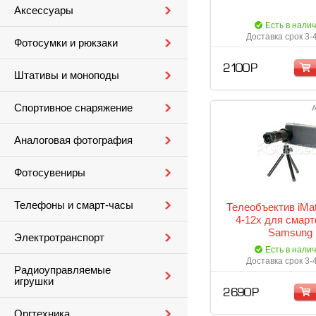
Аксессуары
Есть в нали
Доставка срок 3-
Фотосумки и рюкзаки
2 100 Р
Штативы и моноподы
Спортивное снаряжение
А
Аналоговая фотография
Фотосувениры
Телефоны и смарт-часы
Телеобъектив iMa
4-12x для смар
Samsung
Электротранспорт
Есть в нали
Доставка срок 3-
Радиоуправляемые
игрушки
2 690 Р
Оргтехника