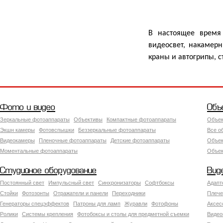
В настоящее время
видеосвет, накамер
краны и автогрипы, с
Фото и видео
Объ
Зеркальные фотоаппараты
Объективы
Компактные фотоаппараты
Объек
Экшн камеры
Фотовспышки
Беззеркальные фотоаппараты
Все о
Видеокамеры
Пленочные фотоаппараты
Детские фотоаппараты
Объек
Моментальные фотоаппараты
Объект
Студийное оборудование
Вид
Постоянный свет
Импульсный свет
Синхронизаторы
Софтбоксы
Адапт
Стойки
Фотозонты
Отражатели и панели
Переходники
Плече
Генераторы спецэффектов
Патроны для ламп
Журавли
Фотофоны
Аксес
Ролики
Системы крепления
Фотобоксы и столы для предметной съемки
Видео