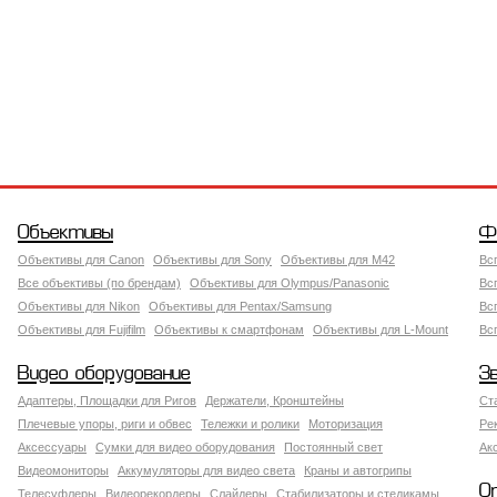
Объективы
Ф
Объективы для Canon
Объективы для Sony
Объективы для M42
Вс
Все объективы (по брендам)
Объективы для Olympus/Panasonic
Вс
Объективы для Nikon
Объективы для Pentax/Samsung
Вс
Объективы для Fujifilm
Объективы к смартфонам
Объективы для L-Mount
Вс
Видео оборудование
З
Адаптеры, Площадки для Ригов
Держатели, Кронштейны
Ст
Плечевые упоры, риги и обвес
Тележки и ролики
Моторизация
Ре
Аксессуары
Сумки для видео оборудования
Постоянный свет
Ак
Видеомониторы
Аккумуляторы для видео света
Краны и автогрипы
О
Телесуфлеры
Видеорекордеры
Слайдеры
Стабилизаторы и стедикамы