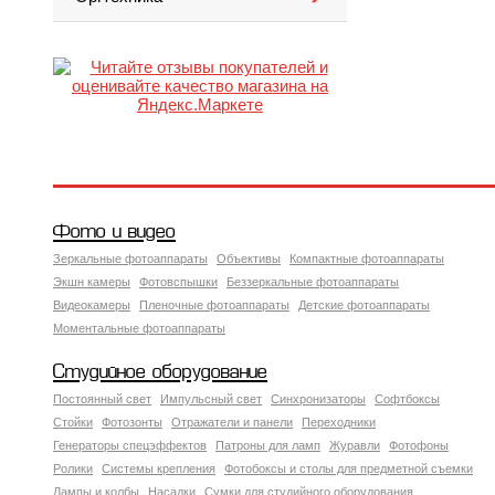
Фото и видео
Зеркальные фотоаппараты
Объективы
Компактные фотоаппараты
Экшн камеры
Фотовспышки
Беззеркальные фотоаппараты
Видеокамеры
Пленочные фотоаппараты
Детские фотоаппараты
Моментальные фотоаппараты
Студийное оборудование
Постоянный свет
Импульсный свет
Синхронизаторы
Софтбоксы
Стойки
Фотозонты
Отражатели и панели
Переходники
Генераторы спецэффектов
Патроны для ламп
Журавли
Фотофоны
Ролики
Системы крепления
Фотобоксы и столы для предметной съемки
Лампы и колбы
Насадки
Сумки для студийного оборудования