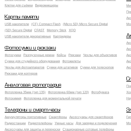
Клетки для съёмки
Видеомикшеры
Ми
Пр
Карты памяти
Ак
USB накопители
(CF) Compact Flash
(Micro SD) Micro Secure Digital
Мо
(SD) Secure Digital
CFAST
Memory Stick
XQD
А
USB накопители декоративные
Картридеры
Ак
Фотосумки и рюкзаки
Ак
Фотосумки
Разгрузочные ремни
Кейсы
Рюкзаки
Чехлы для объективов
Ак
Сумки для студийного оборудования
Фотожилеты
Ак
Чехлы для фотоаппаратов
Сумки для штативов
Сумки для телескопов
Ак
Рюкзаки для коптеров
С
Аналоговая фотография
Пн
Фотопленка 35мм (тип 135)
Фотопленка 60мм (тип 120)
Фотобумага
Хо
Фотохимия
Фотопленка для моментальной печати
На
Телефоны и смарт-часы
Э
Аккумуляторы портативные
Смартфоны
Аксессуары для смартфонов
Ги
Радиостанции
Радиотелефоны
Умные часы
Для зарядки и подключения
Мо
Аксессуары для защиты и переноски
Стационарные сотовые телефоны