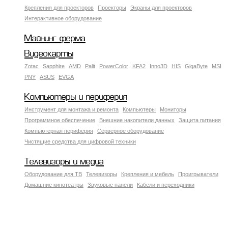
Крепления для проекторов
Проекторы
Экраны для проекторов
Интерактивное оборудование
Майнинг ферма
Видеокарты
Zotac
Sapphire
AMD
Palit
PowerColor
KFA2
Inno3D
HIS
GigaByte
MSI
PNY
ASUS
EVGA
Компьютеры и периферия
Инструмент для монтажа и ремонта
Компьютеры
Мониторы
Программное обеспечение
Внешние накопители данных
Защита питания
Компьютерная периферия
Серверное оборудование
Чистящие средства для цифровой техники
Телевизоры и медиа
Оборудование для ТВ
Телевизоры
Крепления и мебель
Проигрыватели
Домашние кинотеатры
Звуковые панели
Кабели и переходники