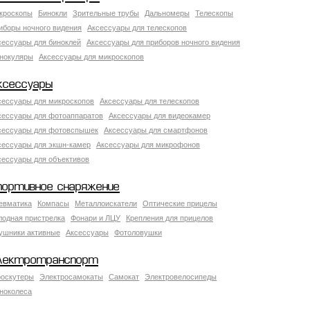
кроскопы
Бинокли
Зрительные трубы
Дальномеры
Телескопы
иборы ночного видения
Аксессуары для телескопов
сессуары для биноклей
Аксессуары для приборов ночного видения
нокуляры
Аксессуары для микроскопов
ксессуары
сессуары для микроскопов
Аксессуары для телескопов
сессуары для фотоаппаратов
Аксессуары для видеокамер
сессуары для фотовспышек
Аксессуары для смартфонов
сессуары для экшн-камер
Аксессуары для микрофонов
сессуары для объективов
портивное снаряжение
евматика
Компасы
Металлоискатели
Оптические прицелы
лодная пристрелка
Фонари и ЛЦУ
Крепления для прицелов
ушники активные
Аксессуары
Фотоловушки
лектротранспорт
роскутеры
Электросамокаты
Самокат
Электровелосипеды
ноколеса