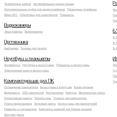
Р
Телефонные кабели
Автомобильные радиостанции
Дополнительные трубки для радиотелефонов
Проводные телефоны
Кв
Мини АТС
Объективы для смартфонов
Планшеты
Ра
Ра
Видеокамеры
Б.
Экшн камеры
Видеокамеры
Б.
Оргтехника
Б.
Картриджи
Техника для печати
Б.
Ноутбуки и планшеты
И
Антивирусы
Ноутбуки и аксессуары
Планшеты и аксессуары
Pla
Электронные книги и аксессуары
Су
По
Комплектующие для ПК
Ун
Охлаждение компьютера
Аксессуары к корпусам
Блоки питания
Видеокарты
SSD накопители
Контроллеры
Корпуса
Материнские платы
Оперативная память
Процессоры
Тюнеры для компьютера
Платы видеозахвата
Звуковые карты
Аксессуары для накопителей
Приводы и считыватели
Комплекты кабелей для блоков питания
Жесткие диски