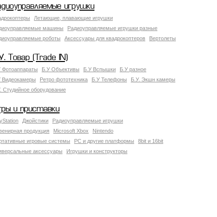
адиоуправляемые игрушки
адрокоптеры
Летающие, плавающие игрушки
диоуправляемые машины
Радиоуправляемые игрушки разные
диоуправляемые роботы
Аксессуары для квадрокоптеров
Вертолеты
У. Товар (Trade IN)
У Фотоаппараты
Б.У Объективы
Б.У Вспышки
Б.У разное
У Видеокамеры
Ретро фототехника
Б.У Телефоны
Б.У. Экшн камеры
У. Студийное оборудование
гры и приставки
yStation
Джойстики
Радиоуправляемые игрушки
венирная продукция
Microsoft Xbox
Nintendo
ртативные игровые системы
PC и другие платформы
8bit и 16bit
иверсальные аксессуары
Игрушки и конструкторы