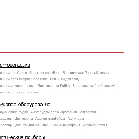
отовспышки
пышки для Canon
Вспышки для Nikon
Вспышки для Pentax/Samsung
пышки для Olympus/Panasonic
Вспышки для Sony
пышки универсальные
Вспышки для Fujifilm
Все вспышки (по брендам)
пышки для смартофонов
вуковое оборудование
ационарное аудио
Аксессуары для микрофонов
Микрофоны
кордеры
Диктофоны
Аудиоинтерфейсы
Гарнитуры
сессуары для наушников
Наушники и микрофоны
Автомагнитолы
птические приборы