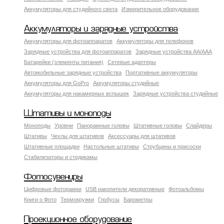
Аккумуляторы для студийного света
Измерительное оборудование
Аккумуляторы и зарядные устройства
Аккумуляторы для фотоаппаратов
Аккумуляторы для телефонов
Зарядные устройства для фотоаппаратов
Зарядные устройства AA/AAA
Батарейки (элементы питания)
Сетевые адаптеры
Автомобильные зарядные устройства
Портативные аккумуляторы
Аккумуляторы для GoPro
Аккумуляторы студийные
Аккумуляторы для накамерных вспышек
Зарядные устройства студийные
Штативы и моноподы
Моноподы
Уровни
Панорамные головы
Штативные головы
Слайдеры
Штативы
Чехлы для штативов
Аксессуары для штативов
Штативные площадки
Настольные штативы
Струбцины и присоски
Стабилизаторы и стедикамы
Фотосувениры
Цифровые фоторамки
USB накопители декоративные
Фотоальбомы
Книги о Фото
Термокружки
Глобусы
Барометры
Проекционное оборудование