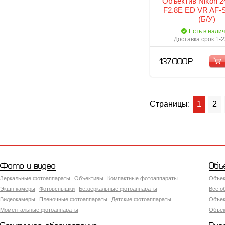
Объектив Nikon 
F2.8E ED VR AF-S
(Б/У)
Есть в нали
Доставка срок 1-2
137 000 Р
Страницы:
1
2
Фото и видео
Объ
Зеркальные фотоаппараты
Объективы
Компактные фотоаппараты
Объек
Экшн камеры
Фотовспышки
Беззеркальные фотоаппараты
Все о
Видеокамеры
Пленочные фотоаппараты
Детские фотоаппараты
Объек
Моментальные фотоаппараты
Объект