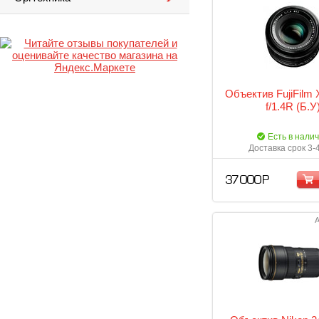
Объектив FujiFilm
f/1.4R (Б.У
Есть в нали
Доставка срок 3-
37 000 Р
А