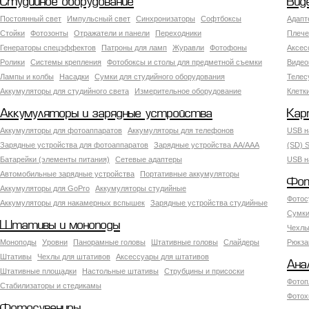
Студийное оборудование
Вид
Постоянный свет
Импульсный свет
Синхронизаторы
Софтбоксы
Адапт
Стойки
Фотозонты
Отражатели и панели
Переходники
Плече
Генераторы спецэффектов
Патроны для ламп
Журавли
Фотофоны
Аксес
Ролики
Системы крепления
Фотобоксы и столы для предметной съемки
Видео
Лампы и колбы
Насадки
Сумки для студийного оборудования
Теле
Аккумуляторы для студийного света
Измерительное оборудование
Клетк
Аккумуляторы и зарядные устройства
Кар
Аккумуляторы для фотоаппаратов
Аккумуляторы для телефонов
USB н
Зарядные устройства для фотоаппаратов
Зарядные устройства AA/AAA
(SD) S
Батарейки (элементы питания)
Сетевые адаптеры
USB н
Автомобильные зарядные устройства
Портативные аккумуляторы
Фот
Аккумуляторы для GoPro
Аккумуляторы студийные
Фотос
Аккумуляторы для накамерных вспышек
Зарядные устройства студийные
Сумки
Штативы и моноподы
Чехлы
Моноподы
Уровни
Панорамные головы
Штативные головы
Слайдеры
Рюкза
Штативы
Чехлы для штативов
Аксессуары для штативов
Ана
Штативные площадки
Настольные штативы
Струбцины и присоски
Фотоп
Стабилизаторы и стедикамы
Фотох
Фотосувениры