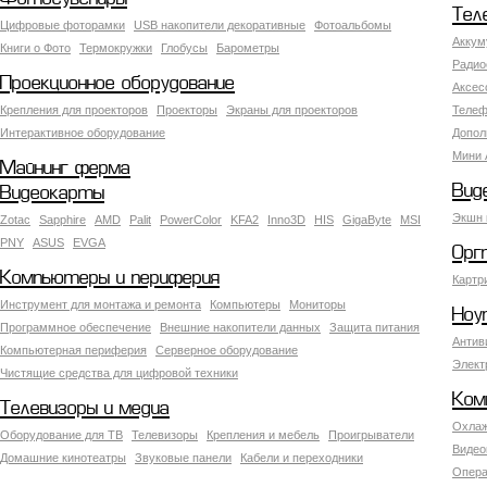
Тел
Цифровые фоторамки
USB накопители декоративные
Фотоальбомы
Аккум
Книги о Фото
Термокружки
Глобусы
Барометры
Радио
Проекционное оборудование
Аксес
Крепления для проекторов
Проекторы
Экраны для проекторов
Телеф
Интерактивное оборудование
Допол
Мини 
Майнинг ферма
Вид
Видеокарты
Экшн 
Zotac
Sapphire
AMD
Palit
PowerColor
KFA2
Inno3D
HIS
GigaByte
MSI
PNY
ASUS
EVGA
Орг
Компьютеры и периферия
Картр
Инструмент для монтажа и ремонта
Компьютеры
Мониторы
Ноу
Программное обеспечение
Внешние накопители данных
Защита питания
Антив
Компьютерная периферия
Серверное оборудование
Элект
Чистящие средства для цифровой техники
Ком
Телевизоры и медиа
Охлаж
Оборудование для ТВ
Телевизоры
Крепления и мебель
Проигрыватели
Видео
Домашние кинотеатры
Звуковые панели
Кабели и переходники
Опера