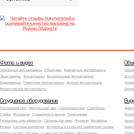
Фото и видео
Объ
Зеркальные фотоаппараты
Объективы
Компактные фотоаппараты
Объек
Экшн камеры
Фотовспышки
Беззеркальные фотоаппараты
Все о
Видеокамеры
Пленочные фотоаппараты
Детские фотоаппараты
Объек
Моментальные фотоаппараты
Объект
Студийное оборудование
Вид
Постоянный свет
Импульсный свет
Синхронизаторы
Софтбоксы
Адапт
Стойки
Фотозонты
Отражатели и панели
Переходники
Плече
Генераторы спецэффектов
Патроны для ламп
Журавли
Фотофоны
Аксес
Ролики
Системы крепления
Фотобоксы и столы для предметной съемки
Видео
Лампы и колбы
Насадки
Сумки для студийного оборудования
Теле