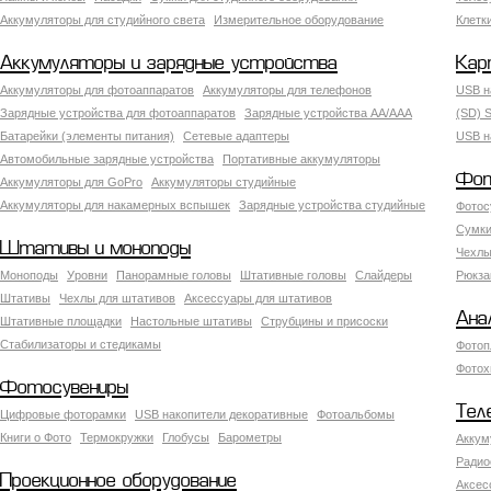
Аккумуляторы для студийного света
Измерительное оборудование
Клетк
Аккумуляторы и зарядные устройства
Кар
Аккумуляторы для фотоаппаратов
Аккумуляторы для телефонов
USB н
Зарядные устройства для фотоаппаратов
Зарядные устройства AA/AAA
(SD) S
Батарейки (элементы питания)
Сетевые адаптеры
USB н
Автомобильные зарядные устройства
Портативные аккумуляторы
Фот
Аккумуляторы для GoPro
Аккумуляторы студийные
Аккумуляторы для накамерных вспышек
Зарядные устройства студийные
Фотос
Сумки
Штативы и моноподы
Чехлы
Моноподы
Уровни
Панорамные головы
Штативные головы
Слайдеры
Рюкза
Штативы
Чехлы для штативов
Аксессуары для штативов
Ана
Штативные площадки
Настольные штативы
Струбцины и присоски
Стабилизаторы и стедикамы
Фотоп
Фотох
Фотосувениры
Тел
Цифровые фоторамки
USB накопители декоративные
Фотоальбомы
Книги о Фото
Термокружки
Глобусы
Барометры
Аккум
Радио
Проекционное оборудование
Аксес