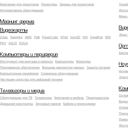
Крепления для проекторов
Проекторы
Экраны для проекторов
Телеф
Интерактивное оборудование
Допол
Мини 
Майнинг ферма
Вид
Видеокарты
Экшн 
Zotac
Sapphire
AMD
Palit
PowerColor
KFA2
Inno3D
HIS
GigaByte
MSI
PNY
ASUS
EVGA
Орг
Картр
Компьютеры и периферия
Инструмент для монтажа и ремонта
Компьютеры
Мониторы
Ноу
Программное обеспечение
Внешние накопители данных
Защита питания
Антив
Компьютерная периферия
Серверное оборудование
Элект
Чистящие средства для цифровой техники
Ком
Телевизоры и медиа
Охлаж
Оборудование для ТВ
Телевизоры
Крепления и мебель
Проигрыватели
Видео
Домашние кинотеатры
Звуковые панели
Кабели и переходники
Опера
Платы
Приво
Жестк