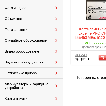
Фото и видео
Объективы
Карта памяти S
Фотовспышки
Extreme PRO CFa
525/450 MB/s 512G
Студийное оборудование
(SDCFSP-512G-
Есть в нали
Доставка срок 1-2
Видео оборудование
40 790
35 990 Р
Звуковое оборудование
Оптические приборы
Товаров на стра
Аккумуляторы и зарядные
устройства
Карты памяти