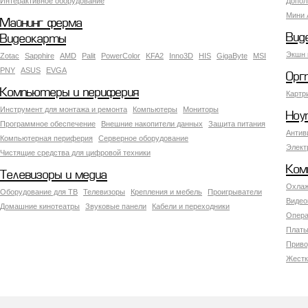
Интерактивное оборудование
Допол
Мини 
Майнинг ферма
Вид
Видеокарты
Экшн 
Zotac
Sapphire
AMD
Palit
PowerColor
KFA2
Inno3D
HIS
GigaByte
MSI
PNY
ASUS
EVGA
Орг
Компьютеры и периферия
Картр
Инструмент для монтажа и ремонта
Компьютеры
Мониторы
Ноу
Программное обеспечение
Внешние накопители данных
Защита питания
Антив
Компьютерная периферия
Серверное оборудование
Элект
Чистящие средства для цифровой техники
Ком
Телевизоры и медиа
Охлаж
Оборудование для ТВ
Телевизоры
Крепления и мебель
Проигрыватели
Видео
Домашние кинотеатры
Звуковые панели
Кабели и переходники
Опера
Платы
Приво
Жестк