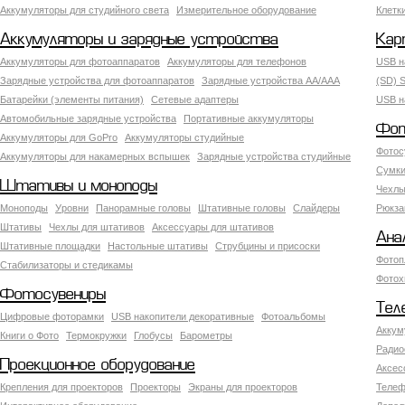
Аккумуляторы для студийного света
Измерительное оборудование
Клетк
Аккумуляторы и зарядные устройства
Кар
Аккумуляторы для фотоаппаратов
Аккумуляторы для телефонов
USB н
Зарядные устройства для фотоаппаратов
Зарядные устройства AA/AAA
(SD) S
Батарейки (элементы питания)
Сетевые адаптеры
USB н
Автомобильные зарядные устройства
Портативные аккумуляторы
Фот
Аккумуляторы для GoPro
Аккумуляторы студийные
Фотос
Аккумуляторы для накамерных вспышек
Зарядные устройства студийные
Сумки
Штативы и моноподы
Чехлы
Моноподы
Уровни
Панорамные головы
Штативные головы
Слайдеры
Рюкза
Штативы
Чехлы для штативов
Аксессуары для штативов
Ана
Штативные площадки
Настольные штативы
Струбцины и присоски
Фотоп
Стабилизаторы и стедикамы
Фотох
Фотосувениры
Тел
Цифровые фоторамки
USB накопители декоративные
Фотоальбомы
Аккум
Книги о Фото
Термокружки
Глобусы
Барометры
Радио
Проекционное оборудование
Аксес
Крепления для проекторов
Проекторы
Экраны для проекторов
Телеф