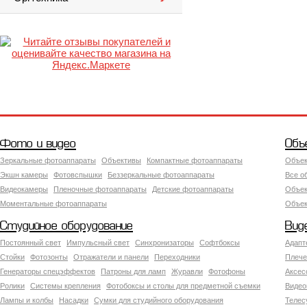
Фото и видео
Объ
Зеркальные фотоаппараты
Объективы
Компактные фотоаппараты
Объек
Экшн камеры
Фотовспышки
Беззеркальные фотоаппараты
Все о
Видеокамеры
Пленочные фотоаппараты
Детские фотоаппараты
Объек
Моментальные фотоаппараты
Объект
Студийное оборудование
Вид
Постоянный свет
Импульсный свет
Синхронизаторы
Софтбоксы
Адапт
Стойки
Фотозонты
Отражатели и панели
Переходники
Плече
Генераторы спецэффектов
Патроны для ламп
Журавли
Фотофоны
Аксес
Ролики
Системы крепления
Фотобоксы и столы для предметной съемки
Видео
Лампы и колбы
Насадки
Сумки для студийного оборудования
Теле