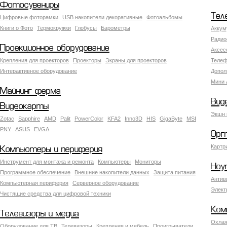
Фотосувениры
Тел
Цифровые фоторамки
USB накопители декоративные
Фотоальбомы
Книги о Фото
Термокружки
Глобусы
Барометры
Аккум
Радио
Проекционное оборудование
Аксес
Крепления для проекторов
Проекторы
Экраны для проекторов
Телеф
Интерактивное оборудование
Допол
Мини 
Майнинг ферма
Вид
Видеокарты
Экшн 
Zotac
Sapphire
AMD
Palit
PowerColor
KFA2
Inno3D
HIS
GigaByte
MSI
PNY
ASUS
EVGA
Орг
Картр
Компьютеры и периферия
Инструмент для монтажа и ремонта
Компьютеры
Мониторы
Ноу
Программное обеспечение
Внешние накопители данных
Защита питания
Антив
Компьютерная периферия
Серверное оборудование
Элект
Чистящие средства для цифровой техники
Ком
Телевизоры и медиа
Охлаж
Оборудование для ТВ
Телевизоры
Крепления и мебель
Проигрыватели