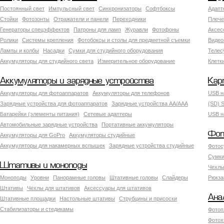
Постоянный свет
Импульсный свет
Синхронизаторы
Софтбоксы
Адапт
Стойки
Фотозонты
Отражатели и панели
Переходники
Плече
Генераторы спецэффектов
Патроны для ламп
Журавли
Фотофоны
Аксес
Ролики
Системы крепления
Фотобоксы и столы для предметной съемки
Видео
Лампы и колбы
Насадки
Сумки для студийного оборудования
Теле
Аккумуляторы для студийного света
Измерительное оборудование
Клетк
Аккумуляторы и зарядные устройства
Кар
Аккумуляторы для фотоаппаратов
Аккумуляторы для телефонов
USB н
Зарядные устройства для фотоаппаратов
Зарядные устройства AA/AAA
(SD) S
Батарейки (элементы питания)
Сетевые адаптеры
USB н
Автомобильные зарядные устройства
Портативные аккумуляторы
Фот
Аккумуляторы для GoPro
Аккумуляторы студийные
Аккумуляторы для накамерных вспышек
Зарядные устройства студийные
Фотос
Сумки
Штативы и моноподы
Чехлы
Моноподы
Уровни
Панорамные головы
Штативные головы
Слайдеры
Рюкза
Штативы
Чехлы для штативов
Аксессуары для штативов
Ана
Штативные площадки
Настольные штативы
Струбцины и присоски
Стабилизаторы и стедикамы
Фотоп
Фотох