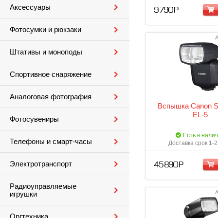
Аксессуары
9 790 Р
Фотосумки и рюкзаки
А
Штативы и моноподы
Спортивное снаряжение
Аналоговая фотография
Вспышка Canon Sp
EL-5
Фотосувениры
Есть в нали
Телефоны и смарт-часы
Доставка срок 1-2
Электротранспорт
45 890 Р
Радиоуправляемые
А
игрушки
Оргтехника