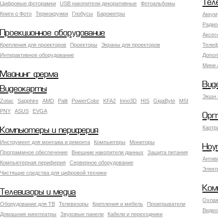
Тел
Цифровые фоторамки
USB накопители декоративные
Фотоальбомы
Книги о Фото
Термокружки
Глобусы
Барометры
Аккум
Радио
Проекционное оборудование
Аксес
Крепления для проекторов
Проекторы
Экраны для проекторов
Телеф
Интерактивное оборудование
Допол
Мини 
Майнинг ферма
Вид
Видеокарты
Экшн 
Zotac
Sapphire
AMD
Palit
PowerColor
KFA2
Inno3D
HIS
GigaByte
MSI
PNY
ASUS
EVGA
Орг
Картр
Компьютеры и периферия
Инструмент для монтажа и ремонта
Компьютеры
Мониторы
Ноу
Программное обеспечение
Внешние накопители данных
Защита питания
Антив
Компьютерная периферия
Серверное оборудование
Элект
Чистящие средства для цифровой техники
Ком
Телевизоры и медиа
Охлаж
Оборудование для ТВ
Телевизоры
Крепления и мебель
Проигрыватели
Видео
Домашние кинотеатры
Звуковые панели
Кабели и переходники