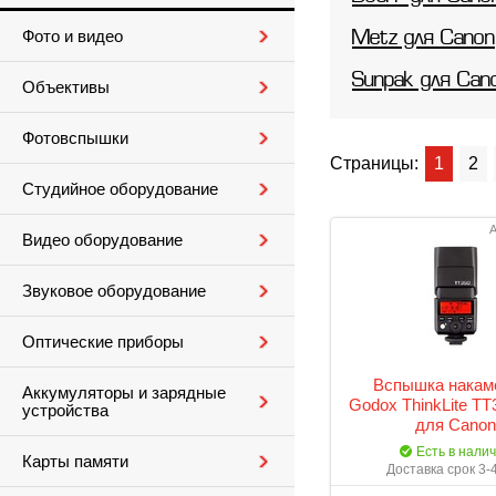
Фото и видео
Metz для Canon
Sunpak для Can
Объективы
Фотовспышки
Страницы:
1
2
Студийное оборудование
А
Видео оборудование
Звуковое оборудование
Оптические приборы
Вспышка накам
Аккумуляторы и зарядные
Godox ThinkLite T
устройства
для Canon
Есть в нали
Карты памяти
Доставка срок 3-