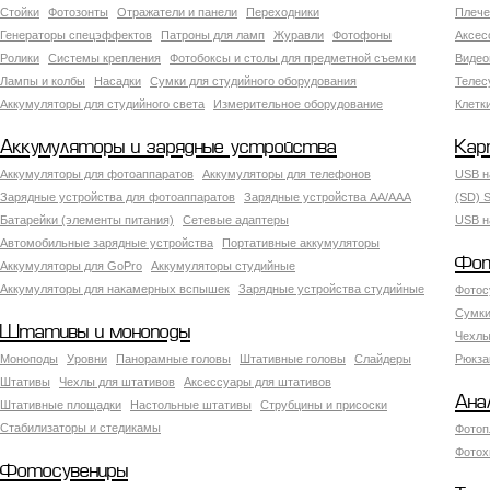
Стойки
Фотозонты
Отражатели и панели
Переходники
Плече
Генераторы спецэффектов
Патроны для ламп
Журавли
Фотофоны
Аксес
Ролики
Системы крепления
Фотобоксы и столы для предметной съемки
Видео
Лампы и колбы
Насадки
Сумки для студийного оборудования
Теле
Аккумуляторы для студийного света
Измерительное оборудование
Клетк
Аккумуляторы и зарядные устройства
Кар
Аккумуляторы для фотоаппаратов
Аккумуляторы для телефонов
USB н
Зарядные устройства для фотоаппаратов
Зарядные устройства AA/AAA
(SD) S
Батарейки (элементы питания)
Сетевые адаптеры
USB н
Автомобильные зарядные устройства
Портативные аккумуляторы
Фот
Аккумуляторы для GoPro
Аккумуляторы студийные
Аккумуляторы для накамерных вспышек
Зарядные устройства студийные
Фотос
Сумки
Штативы и моноподы
Чехлы
Моноподы
Уровни
Панорамные головы
Штативные головы
Слайдеры
Рюкза
Штативы
Чехлы для штативов
Аксессуары для штативов
Ана
Штативные площадки
Настольные штативы
Струбцины и присоски
Стабилизаторы и стедикамы
Фотоп
Фотох
Фотосувениры