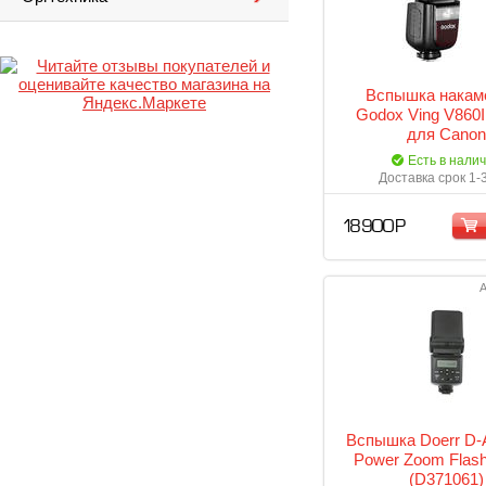
Вспышка накам
Godox Ving V860I
для Canon
Есть в нали
Доставка срок 1-
18 900 Р
А
Вспышка Doerr D-
Power Zoom Flas
(D371061)