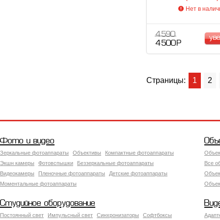
Нет в налич
4 590
ув
4 500 Р
Страницы:
1
2
Фото и видео
Объ
Зеркальные фотоаппараты
Объективы
Компактные фотоаппараты
Объек
Экшн камеры
Фотовспышки
Беззеркальные фотоаппараты
Все о
Видеокамеры
Пленочные фотоаппараты
Детские фотоаппараты
Объек
Моментальные фотоаппараты
Объект
Студийное оборудование
Вид
Постоянный свет
Импульсный свет
Синхронизаторы
Софтбоксы
Адапт