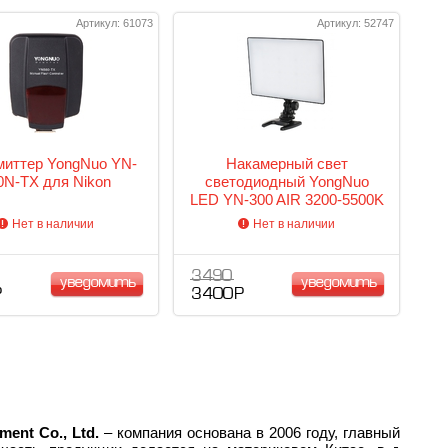
Артикул: 61073
Артикул: 52747
миттер YongNuo YN-
Накамерный свет
0N-TX для Nikon
светодиодный YongNuo
LED YN-300 AIR 3200-5500K
Нет в наличии
Нет в наличии
3 490
уведомить
уведомить
Р
3 400 Р
ent Co., Ltd.
– компания основана в 2006 году, главный