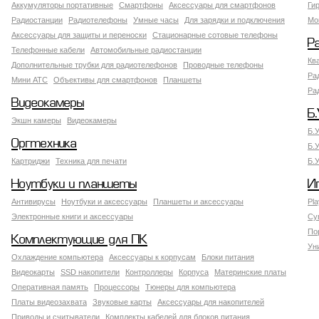
Аккумуляторы портативные
Смартфоны
Аксессуары для смартфонов
Ги
Радиостанции
Радиотелефоны
Умные часы
Для зарядки и подключения
Мо
Аксессуары для защиты и переноски
Стационарные сотовые телефоны
Р
Телефонные кабели
Автомобильные радиостанции
Кв
Дополнительные трубки для радиотелефонов
Проводные телефоны
Ра
Мини АТС
Объективы для смартфонов
Планшеты
Ра
Видеокамеры
Б.
Экшн камеры
Видеокамеры
Б.
Оргтехника
Б.
Картриджи
Техника для печати
Б.
Ноутбуки и планшеты
И
Антивирусы
Ноутбуки и аксессуары
Планшеты и аксессуары
Pla
Электронные книги и аксессуары
Су
По
Комплектующие для ПК
Ун
Охлаждение компьютера
Аксессуары к корпусам
Блоки питания
Видеокарты
SSD накопители
Контроллеры
Корпуса
Материнские платы
Оперативная память
Процессоры
Тюнеры для компьютера
Платы видеозахвата
Звуковые карты
Аксессуары для накопителей
Приводы и считыватели
Комплекты кабелей для блоков питания