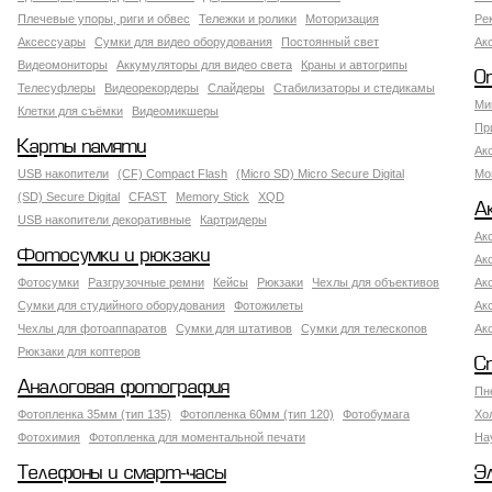
Плечевые упоры, риги и обвес
Тележки и ролики
Моторизация
Ре
Аксессуары
Сумки для видео оборудования
Постоянный свет
Ак
Видеомониторы
Аккумуляторы для видео света
Краны и автогрипы
О
Телесуфлеры
Видеорекордеры
Слайдеры
Стабилизаторы и стедикамы
Ми
Клетки для съёмки
Видеомикшеры
Пр
Карты памяти
Ак
USB накопители
(CF) Compact Flash
(Micro SD) Micro Secure Digital
Мо
(SD) Secure Digital
CFAST
Memory Stick
XQD
А
USB накопители декоративные
Картридеры
Ак
Фотосумки и рюкзаки
Ак
Фотосумки
Разгрузочные ремни
Кейсы
Рюкзаки
Чехлы для объективов
Ак
Сумки для студийного оборудования
Фотожилеты
Ак
Чехлы для фотоаппаратов
Сумки для штативов
Сумки для телескопов
Ак
Рюкзаки для коптеров
С
Аналоговая фотография
Пн
Фотопленка 35мм (тип 135)
Фотопленка 60мм (тип 120)
Фотобумага
Хо
Фотохимия
Фотопленка для моментальной печати
На
Телефоны и смарт-часы
Э