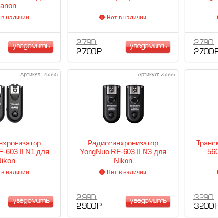
anon
 в наличии
Нет в наличии
2 790
2 790
уведомить
уведомить
2 700 Р
2 700 
Артикул: 25565
Артикул: 25566
нхронизатор
Радиосинхронизатор
Транс
-603 II N1 для
YongNuo RF-603 II N3 для
56
Nikon
Nikon
 в наличии
Нет в наличии
2 990
3 290
уведомить
уведомить
2 900 Р
3 200 