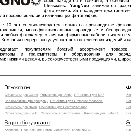
офис находится в Гонконге, а основная
Шеньжень.
YongNuo
занимается разра
фототехники. За последнее десятилетие
для профессионалов и начинающих фотографов.
ее 10 лет специализируется только на производстве фотоа
товспышки, многофункциональные проводные и беспроводн
ля любых фотокамер, отличные фирменные кабели, ничем не 
. Компания непрерывно улучшает показатели своих изделий и к
редлагает покупателям богатый ассортимент товаров
онизаторы и трансмиттеры, и оборудования для зар
ми: низкими ценами, высококачественными продукциями, широк
Объективы
Ф
Объективы для Canon
Объективы для Sony
Объективы для M42
Вс
Все объективы (по брендам)
Объективы для Olympus/Panasonic
Вс
Объективы для Nikon
Объективы для Pentax/Samsung
Вс
Объективы для Fujifilm
Объективы к смартфонам
Объективы для L-Mount
Вс
Видео оборудование
З
Адаптеры, Площадки для Ригов
Держатели, Кронштейны
Ст