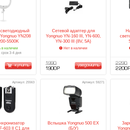
 светодиодный
Сетевой адаптер для
Н
 Yongnuo YN208
Yongnuo YN-160 III, YN-600,
свет
200-5500K
YN-300 III (8V, 5A)
ь в наличии
Нет в наличии
 срок 3-4 дня
1 990
2 290
купить
уведомить
1 900 Р
2 200 
Артикул: 25563
Артикул: 59271
нхронизатор
Вспышка Yongnuo 500 EX
Зар
-603 II C1 для
(Б/У)
Yongn