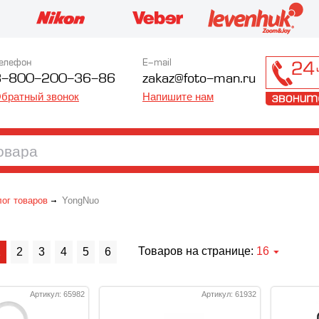
елефон
E-mail
8-800-200-36-86
zakaz@foto-man.ru
братный звонок
Напишите нам
лог товаров
YongNuo
Товаров на странице:
16
1
2
3
4
5
6
Артикул: 65982
Артикул: 61932