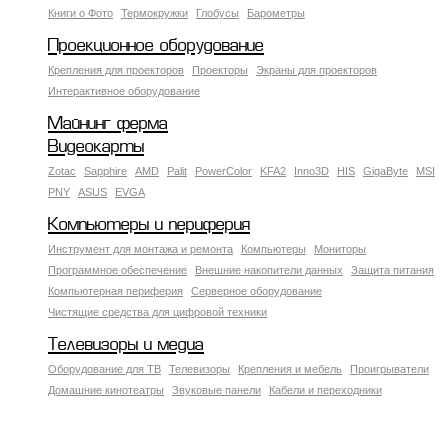
Книги о Фото
Термокружки
Глобусы
Барометры
Проекционное оборудование
Крепления для проекторов
Проекторы
Экраны для проекторов
Интерактивное оборудование
Майнинг ферма
Видеокарты
Zotac
Sapphire
AMD
Palit
PowerColor
KFA2
Inno3D
HIS
GigaByte
MSI
PNY
ASUS
EVGA
Компьютеры и периферия
Инструмент для монтажа и ремонта
Компьютеры
Мониторы
Программное обеспечение
Внешние накопители данных
Защита питания
Компьютерная периферия
Серверное оборудование
Чистящие средства для цифровой техники
Телевизоры и медиа
Оборудование для ТВ
Телевизоры
Крепления и мебель
Проигрыватели
Домашние кинотеатры
Звуковые панели
Кабели и переходники