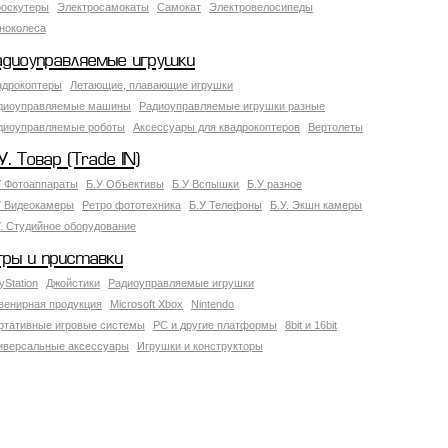
роскутеры
Электросамокаты
Самокат
Электровелосипеды
ноколеса
адиоуправляемые игрушки
адрокоптеры
Летающие, плавающие игрушки
диоуправляемые машины
Радиоуправляемые игрушки разные
диоуправляемые роботы
Аксессуары для квадрокоптеров
Вертолеты
У. Товар (Trade IN)
У Фотоаппараты
Б.У Объективы
Б.У Вспышки
Б.У разное
У Видеокамеры
Ретро фототехника
Б.У Телефоны
Б.У. Экшн камеры
У. Студийное оборудование
гры и приставки
yStation
Джойстики
Радиоуправляемые игрушки
венирная продукция
Microsoft Xbox
Nintendo
ртативные игровые системы
PC и другие платформы
8bit и 16bit
иверсальные аксессуары
Игрушки и конструкторы