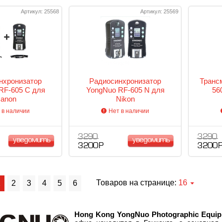
Артикул: 25568
Артикул: 25569
нхронизатор
Радиосинхронизатор
Транс
RF-605 C для
YongNuo RF-605 N для
56
anon
Nikon
 в наличии
Нет в наличии
3 290
3 290
уведомить
уведомить
3 200 Р
3 200 
Товаров на странице:
16
1
2
3
4
5
6
Hong Kong YongNuo Photographic Equipm