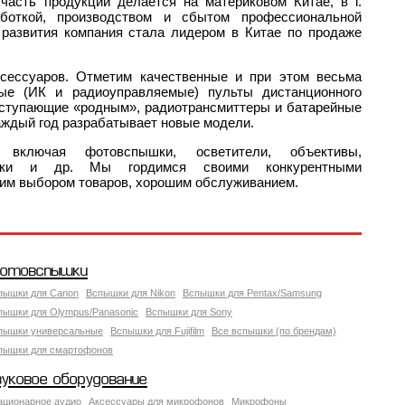
 часть продукции делается на материковом Китае, в г.
боткой, производством и сбытом профессиональной
 развития компания стала лидером в Китае по продаже
ксессуаров. Отметим качественные и при этом весьма
ые (ИК и радиоуправляемые) пульты дистанционного
уступающие «родным», радиотрансмиттеры и батарейные
аждый год разрабатывает новые модели.
, включая фотовспышки, осветители, объективы,
ядки и др. Мы гордимся своими конкурентными
им выбором товаров, хорошим обслуживанием.
отовспышки
пышки для Canon
Вспышки для Nikon
Вспышки для Pentax/Samsung
пышки для Olympus/Panasonic
Вспышки для Sony
пышки универсальные
Вспышки для Fujifilm
Все вспышки (по брендам)
пышки для смартофонов
вуковое оборудование
ационарное аудио
Аксессуары для микрофонов
Микрофоны