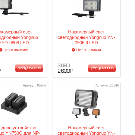
акамерный свет
Накамерный свет
одиодный Yongnuo
светодиодный Yongnuo YN-
SYD-0808 LED
0906 II LED
Нет в наличии
Нет в наличии
2 690
уведомить
уведомить
Р
2 600 Р
Артикул: 65986
Артикул: 25546
ядное устройство
Накамерный свет
uo YN750C для NP-
светодиодный Yongnuo YN-