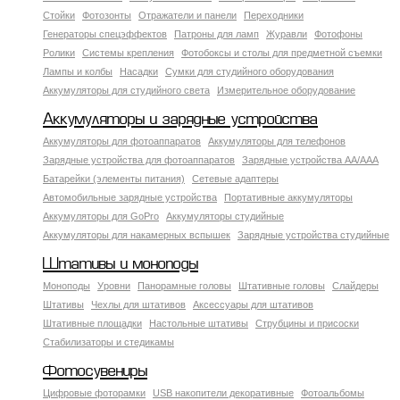
Стойки
Фотозонты
Отражатели и панели
Переходники
Генераторы спецэффектов
Патроны для ламп
Журавли
Фотофоны
Ролики
Системы крепления
Фотобоксы и столы для предметной съемки
Лампы и колбы
Насадки
Сумки для студийного оборудования
Аккумуляторы для студийного света
Измерительное оборудование
Аккумуляторы и зарядные устройства
Аккумуляторы для фотоаппаратов
Аккумуляторы для телефонов
Зарядные устройства для фотоаппаратов
Зарядные устройства AA/AAA
Батарейки (элементы питания)
Сетевые адаптеры
Автомобильные зарядные устройства
Портативные аккумуляторы
Аккумуляторы для GoPro
Аккумуляторы студийные
Аккумуляторы для накамерных вспышек
Зарядные устройства студийные
Штативы и моноподы
Моноподы
Уровни
Панорамные головы
Штативные головы
Слайдеры
Штативы
Чехлы для штативов
Аксессуары для штативов
Штативные площадки
Настольные штативы
Струбцины и присоски
Стабилизаторы и стедикамы
Фотосувениры
Цифровые фоторамки
USB накопители декоративные
Фотоальбомы