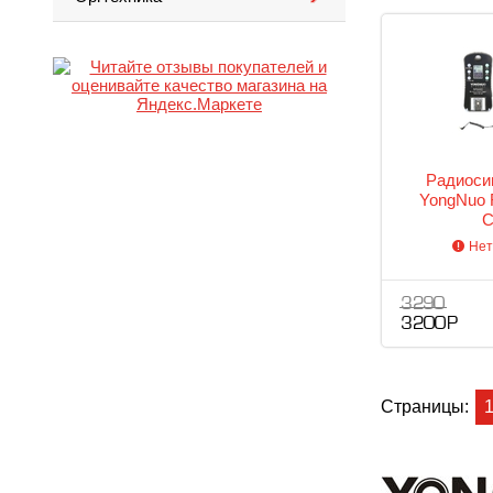
Радиоси
YongNuo 
C
Нет
3 290
3 200 Р
Страницы: