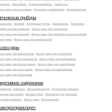
кордеры
Диктофоны
Аудиоинтерфейсы
Гарнитуры
сессуары для наушников
Наушники и микрофоны
Автомагнитолы
птические приборы
кроскопы
Бинокли
Зрительные трубы
Дальномеры
Телескопы
иборы ночного видения
Аксессуары для телескопов
сессуары для биноклей
Аксессуары для приборов ночного видения
нокуляры
Аксессуары для микроскопов
ксессуары
сессуары для микроскопов
Аксессуары для телескопов
сессуары для фотоаппаратов
Аксессуары для видеокамер
сессуары для фотовспышек
Аксессуары для смартфонов
сессуары для экшн-камер
Аксессуары для микрофонов
сессуары для объективов
портивное снаряжение
евматика
Компасы
Металлоискатели
Оптические прицелы
лодная пристрелка
Фонари и ЛЦУ
Крепления для прицелов
ушники активные
Аксессуары
Фотоловушки
лектротранспорт