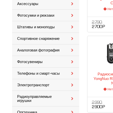
C
Аксессуары
Нет
Фотосумки и рюкзаки
2 790
Штативы и моноподы
2 700 Р
Спортивное снаряжение
Аналоговая фотография
Фотосувениры
Телефоны и смарт-часы
Радиоси
YongNuo RF
Электротранспорт
Нет
Радиоуправляемые
игрушки
2 990
2 900 Р
Оргтехника