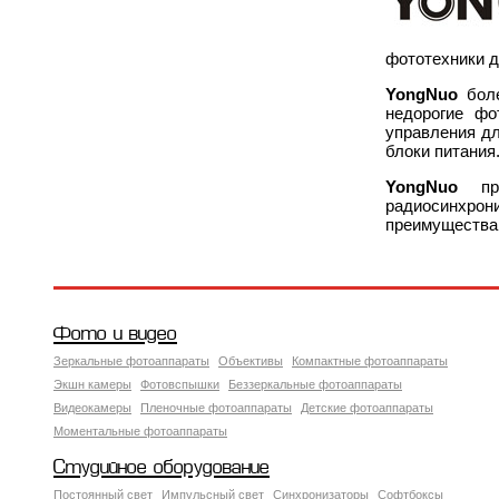
фототехники 
YongNuo
бол
недорогие фо
управления д
блоки питания
YongNuo
п
радиосинхр
преимущества
Фото и видео
Зеркальные фотоаппараты
Объективы
Компактные фотоаппараты
Экшн камеры
Фотовспышки
Беззеркальные фотоаппараты
Видеокамеры
Пленочные фотоаппараты
Детские фотоаппараты
Моментальные фотоаппараты
Студийное оборудование
Постоянный свет
Импульсный свет
Синхронизаторы
Софтбоксы