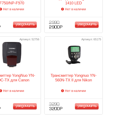
F750/NP-F970
1410 LED
Нет в наличии
Нет в наличии
2 990
уведомить
уведомить
Р
2 900 Р
Артикул: 52756
Артикул: 65175
миттер YongNuo YN-
Трансмиттер Yongnuo YN-
0C-TX для Canon
560N-TX II для Nikon
Нет в наличии
Нет в наличии
3 290
уведомить
уведомить
Р
3 200 Р