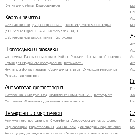
Клетки для съёмки
Видеомикшеры
Ми
Пр
Карты памяти
Ак
USB накопители
(CF) Compact Flash
(Micro SD) Micro Secure Digital
Мо
(SD) Secure Digital
CFAST
Memory Stick
XQD
А
USB накопители декоративные
Картридеры
Ак
Фотосумки и рюкзаки
Ак
Фотосумки
Разгрузочные ремни
Кейсы
Рюкзаки
Чехлы для объективов
Ак
Сумки для студийного оборудования
Фотожилеты
Ак
Чехлы для фотоаппаратов
Сумки для штативов
Сумки для телескопов
Ак
Рюкзаки для коптеров
С
Аналоговая фотография
Пн
Фотопленка 35мм (тип 135)
Фотопленка 60мм (тип 120)
Фотобумага
Хо
Фотохимия
Фотопленка для моментальной печати
На
Телефоны и смарт-часы
Э
Аккумуляторы портативные
Смартфоны
Аксессуары для смартфонов
Ги
Радиостанции
Радиотелефоны
Умные часы
Для зарядки и подключения
Мо
Аксессуары для защиты и переноски
Стационарные сотовые телефоны