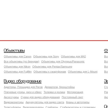
Объективы
Ф
Объективы для Canon
Объективы для Sony
Объективы для M42
Вс
Все объективы (по брендам)
Объективы для Olympus/Panasonic
Вс
Объективы для Nikon
Объективы для Pentax/Samsung
Вс
Объективы для Fujifilm
Объективы к смартфонам
Объективы для L-Mount
Вс
Видео оборудование
З
Адаптеры, Площадки для Ригов
Держатели, Кронштейны
Ст
Плечевые упоры, риги и обвес
Тележки и ролики
Моторизация
Ре
Аксессуары
Сумки для видео оборудования
Постоянный свет
Ак
Видеомониторы
Аккумуляторы для видео света
Краны и автогрипы
О
Телесуфлеры
Видеорекордеры
Слайдеры
Стабилизаторы и стедикамы