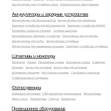
Аккумуляторы для студийного света
Измерительное оборудование
Аккумуляторы и зарядные устройства
Аккумуляторы для фотоаппаратов
Аккумуляторы для телефонов
Зарядные устройства для фотоаппаратов
Зарядные устройства AA/AAA
Батарейки (элементы питания)
Сетевые адаптеры
Автомобильные зарядные устройства
Портативные аккумуляторы
Аккумуляторы для GoPro
Аккумуляторы студийные
Аккумуляторы для накамерных вспышек
Зарядные устройства студийные
Штативы и моноподы
Моноподы
Уровни
Панорамные головы
Штативные головы
Слайдеры
Штативы
Чехлы для штативов
Аксессуары для штативов
Штативные площадки
Настольные штативы
Струбцины и присоски
Стабилизаторы и стедикамы
Фотосувениры
Цифровые фоторамки
USB накопители декоративные
Фотоальбомы
Книги о Фото
Термокружки
Глобусы
Барометры
Проекционное оборудование