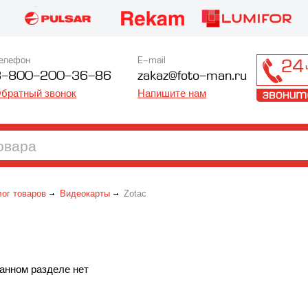
елефон
E-mail
8-800-200-36-86
zakaz@foto-man.ru
братный звонок
Напишите нам
лог товаров
Видеокарты
Zotac
анном разделе нет