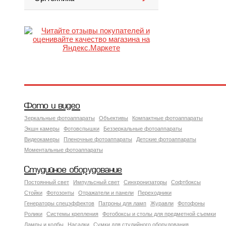
Фото и видео
Зеркальные фотоаппараты
Объективы
Компактные фотоаппараты
Экшн камеры
Фотовспышки
Беззеркальные фотоаппараты
Видеокамеры
Пленочные фотоаппараты
Детские фотоаппараты
Моментальные фотоаппараты
Студийное оборудование
Постоянный свет
Импульсный свет
Синхронизаторы
Софтбоксы
Стойки
Фотозонты
Отражатели и панели
Переходники
Генераторы спецэффектов
Патроны для ламп
Журавли
Фотофоны
Ролики
Системы крепления
Фотобоксы и столы для предметной съемки
Лампы и колбы
Насадки
Сумки для студийного оборудования