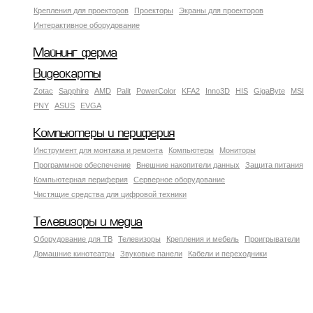
Крепления для проекторов
Проекторы
Экраны для проекторов
Интерактивное оборудование
Майнинг ферма
Видеокарты
Zotac
Sapphire
AMD
Palit
PowerColor
KFA2
Inno3D
HIS
GigaByte
MSI
PNY
ASUS
EVGA
Компьютеры и периферия
Инструмент для монтажа и ремонта
Компьютеры
Мониторы
Программное обеспечение
Внешние накопители данных
Защита питания
Компьютерная периферия
Серверное оборудование
Чистящие средства для цифровой техники
Телевизоры и медиа
Оборудование для ТВ
Телевизоры
Крепления и мебель
Проигрыватели
Домашние кинотеатры
Звуковые панели
Кабели и переходники