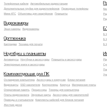
Р
Телефонные кабели
Автомобильные радиостанции
Дополнительные трубки для радиотелефонов
Проводные телефоны
Кв
Мини АТС
Объективы для смартфонов
Планшеты
Ра
Ра
Видеокамеры
Б.
Экшн камеры
Видеокамеры
Б.
Оргтехника
Б.
Картриджи
Техника для печати
Б.
Ноутбуки и планшеты
И
Антивирусы
Ноутбуки и аксессуары
Планшеты и аксессуары
Pla
Электронные книги и аксессуары
Су
По
Комплектующие для ПК
Ун
Охлаждение компьютера
Аксессуары к корпусам
Блоки питания
Видеокарты
SSD накопители
Контроллеры
Корпуса
Материнские платы
Оперативная память
Процессоры
Тюнеры для компьютера
Платы видеозахвата
Звуковые карты
Аксессуары для накопителей
Приводы и считыватели
Комплекты кабелей для блоков питания
Жесткие диски