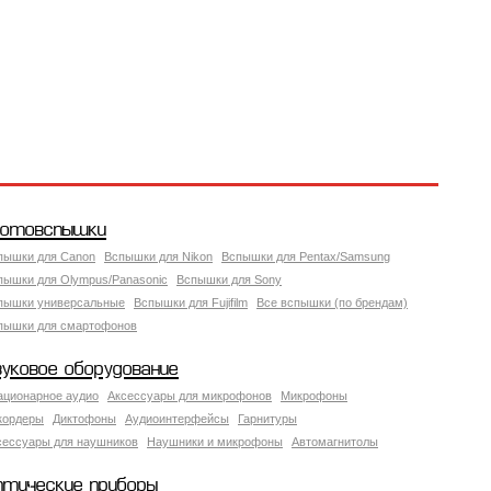
отовспышки
пышки для Canon
Вспышки для Nikon
Вспышки для Pentax/Samsung
пышки для Olympus/Panasonic
Вспышки для Sony
пышки универсальные
Вспышки для Fujifilm
Все вспышки (по брендам)
пышки для смартофонов
вуковое оборудование
ационарное аудио
Аксессуары для микрофонов
Микрофоны
кордеры
Диктофоны
Аудиоинтерфейсы
Гарнитуры
сессуары для наушников
Наушники и микрофоны
Автомагнитолы
птические приборы