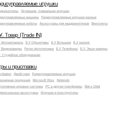
адиоуправляемые игрушки
адрокоптеры
Летающие, плавающие игрушки
диоуправляемые машины
Радиоуправляемые игрушки разные
диоуправляемые роботы
Аксессуары для квадрокоптеров
Вертолеты
У. Товар (Trade IN)
У Фотоаппараты
Б.У Объективы
Б.У Вспышки
Б.У разное
У Видеокамеры
Ретро фототехника
Б.У Телефоны
Б.У. Экшн камеры
У. Студийное оборудование
гры и приставки
yStation
Джойстики
Радиоуправляемые игрушки
венирная продукция
Microsoft Xbox
Nintendo
ртативные игровые системы
PC и другие платформы
8bit и 16bit
иверсальные аксессуары
Игрушки и конструкторы