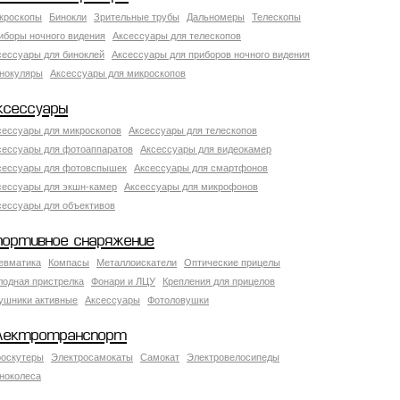
кроскопы
Бинокли
Зрительные трубы
Дальномеры
Телескопы
иборы ночного видения
Аксессуары для телескопов
сессуары для биноклей
Аксессуары для приборов ночного видения
нокуляры
Аксессуары для микроскопов
ксессуары
сессуары для микроскопов
Аксессуары для телескопов
сессуары для фотоаппаратов
Аксессуары для видеокамер
сессуары для фотовспышек
Аксессуары для смартфонов
сессуары для экшн-камер
Аксессуары для микрофонов
сессуары для объективов
портивное снаряжение
евматика
Компасы
Металлоискатели
Оптические прицелы
лодная пристрелка
Фонари и ЛЦУ
Крепления для прицелов
ушники активные
Аксессуары
Фотоловушки
лектротранспорт
роскутеры
Электросамокаты
Самокат
Электровелосипеды
ноколеса