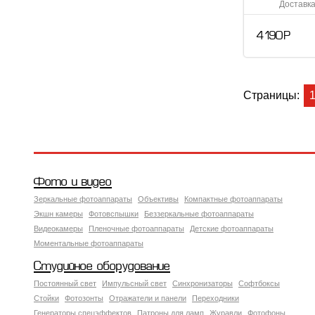
Доставка
4 190 Р
Страницы:
Фото и видео
Зеркальные фотоаппараты
Объективы
Компактные фотоаппараты
Экшн камеры
Фотовспышки
Беззеркальные фотоаппараты
Видеокамеры
Пленочные фотоаппараты
Детские фотоаппараты
Моментальные фотоаппараты
Студийное оборудование
Постоянный свет
Импульсный свет
Синхронизаторы
Софтбоксы
Стойки
Фотозонты
Отражатели и панели
Переходники
Генераторы спецэффектов
Патроны для ламп
Журавли
Фотофоны