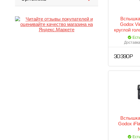
Вспышка
Godox Vi
круглой гол
Ест
Доставка
30 390 Р
Вспышка
Godox iFl
Ест