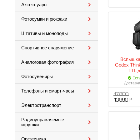
Аксессуары
Фотосумки и рюкзаки
Штативы и моноподы
Спортивное снаряжение
Вспышка
Аналоговая фотография
Godox Think
TTL 
Фотосувениры
Ест
Доставка
Телефоны и смарт-часы
17 800
13 990 Р
Электротранспорт
Радиоуправляемые
игрушки
Оргтехника