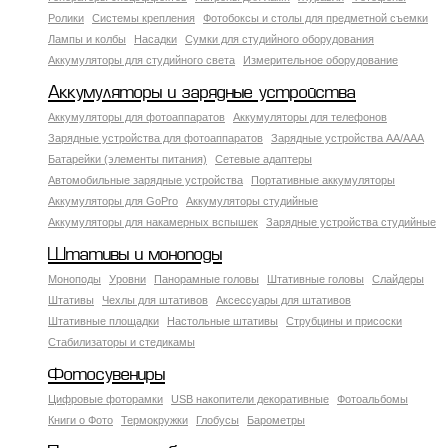
Ролики
Системы крепления
Фотобоксы и столы для предметной съемки
Лампы и колбы
Насадки
Сумки для студийного оборудования
Аккумуляторы для студийного света
Измерительное оборудование
Аккумуляторы и зарядные устройства
Аккумуляторы для фотоаппаратов
Аккумуляторы для телефонов
Зарядные устройства для фотоаппаратов
Зарядные устройства AA/AAA
Батарейки (элементы питания)
Сетевые адаптеры
Автомобильные зарядные устройства
Портативные аккумуляторы
Аккумуляторы для GoPro
Аккумуляторы студийные
Аккумуляторы для накамерных вспышек
Зарядные устройства студийные
Штативы и моноподы
Моноподы
Уровни
Панорамные головы
Штативные головы
Слайдеры
Штативы
Чехлы для штативов
Аксессуары для штативов
Штативные площадки
Настольные штативы
Струбцины и присоски
Стабилизаторы и стедикамы
Фотосувениры
Цифровые фоторамки
USB накопители декоративные
Фотоальбомы
Книги о Фото
Термокружки
Глобусы
Барометры