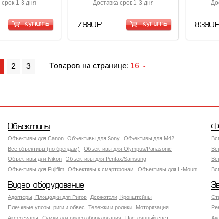
 срок 1-3 дня
Доставка срок 1-3 дня
До
купить
купить
7 990 Р
8 390 
Товаров на странице:
16
1
2
3
Объективы
Ф
Объективы для Canon
Объективы для Sony
Объективы для M42
Вс
Все объективы (по брендам)
Объективы для Olympus/Panasonic
Вс
Объективы для Nikon
Объективы для Pentax/Samsung
Вс
Объективы для Fujifilm
Объективы к смартфонам
Объективы для L-Mount
Вс
Видео оборудование
З
Адаптеры, Площадки для Ригов
Держатели, Кронштейны
Ст
Плечевые упоры, риги и обвес
Тележки и ролики
Моторизация
Ре
Аксессуары
Сумки для видео оборудования
Постоянный свет
Ак