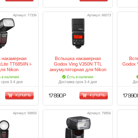
Артикул: 77336
Артикул: 66073
 накамерная
Вспышка накамерная
Всп
Lite TT685IIN i-
Godox Ving V350N TTL
Godox 
для Nikon
аккумуляторная для Nikon
ь в наличии
Есть в наличии
 срок 3-4 дня
Доставка срок 3-4 дня
До
купить
купить
17 890 Р
17 990 
Артикул: 58850
Артикул: 79856