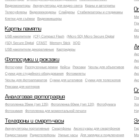
Видеомониторы
Аккумуляторы для видео света
Краны и автогрипы
О
Телесуфлеры
Видеорекордеры
Слайдеры
Стабилизаторы и стедикамы
Ми
Клетки для съёмки
Видеомикшеры
Пр
Карты памяти
Ак
USB накопители
(CF) Compact Flash
(Micro SD) Micro Secure Digital
Мо
(SD) Secure Digital
CFAST
Memory Stick
XQD
А
USB накопители декоративные
Картридеры
Ак
Фотосумки и рюкзаки
Ак
Фотосумки
Разгрузочные ремни
Кейсы
Рюкзаки
Чехлы для объективов
Ак
Сумки для студийного оборудования
Фотожилеты
Ак
Чехлы для фотоаппаратов
Сумки для штативов
Сумки для телескопов
Ак
Рюкзаки для коптеров
С
Аналоговая фотография
Пн
Фотопленка 35мм (тип 135)
Фотопленка 60мм (тип 120)
Фотобумага
Хо
Фотохимия
Фотопленка для моментальной печати
На
Телефоны и смарт-часы
Э
Аккумуляторы портативные
Смартфоны
Аксессуары для смартфонов
Ги
Радиостанции
Радиотелефоны
Умные часы
Для зарядки и подключения
Мо