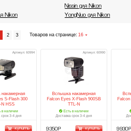
Nissin для Nikon
ля Nikon
YongNuo для Nikon
Товаров на странице:
16
1
2
3
Артикул: 60994
Артикул: 60990
 накамерная
Вспышка накамерная
Всп
es S-Flash 300
Falcon Eyes X-Flash 900SB
Falcon
-N HSS
TTL-N
ь в наличии
Есть в наличии
 срок 3-4 дня
Доставка срок 3-4 дня
До
купить
купить
9 350 Р
9 930 