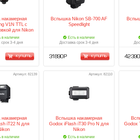
 накамерная
Вспышка Nikon SB-700 AF
Вспыш
ng V1N TTL с
Speedlight
овкой для Nikon
ь в наличии
Есть в наличии
 срок 3-4 дня
Доставка срок 3-4 дня
Дос
купить
купить
31 890 Р
42 390
Артикул: 82139
Артикул: 82110
 накамерная
Вспышка накамерная
Всп
ash iT22 N для
Godox iFlash iT30 Pro N для
Godox 
Nikon
Nikon
ь в наличии
Есть в наличии