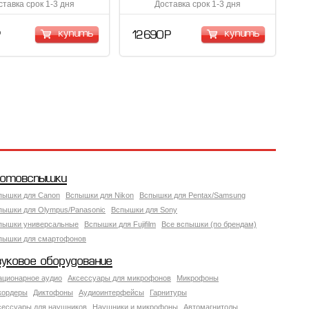
ставка срок 1-3 дня
Доставка срок 1-3 дня
купить
купить
Р
12 690 Р
отовспышки
пышки для Canon
Вспышки для Nikon
Вспышки для Pentax/Samsung
пышки для Olympus/Panasonic
Вспышки для Sony
пышки универсальные
Вспышки для Fujifilm
Все вспышки (по брендам)
пышки для смартофонов
вуковое оборудование
ационарное аудио
Аксессуары для микрофонов
Микрофоны
кордеры
Диктофоны
Аудиоинтерфейсы
Гарнитуры
сессуары для наушников
Наушники и микрофоны
Автомагнитолы