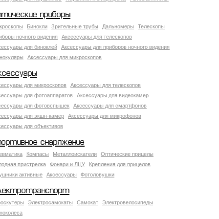
птические приборы
кроскопы
Бинокли
Зрительные трубы
Дальномеры
Телескопы
иборы ночного видения
Аксессуары для телескопов
сессуары для биноклей
Аксессуары для приборов ночного видения
нокуляры
Аксессуары для микроскопов
ксессуары
сессуары для микроскопов
Аксессуары для телескопов
сессуары для фотоаппаратов
Аксессуары для видеокамер
сессуары для фотовспышек
Аксессуары для смартфонов
сессуары для экшн-камер
Аксессуары для микрофонов
сессуары для объективов
портивное снаряжение
евматика
Компасы
Металлоискатели
Оптические прицелы
лодная пристрелка
Фонари и ЛЦУ
Крепления для прицелов
ушники активные
Аксессуары
Фотоловушки
лектротранспорт
роскутеры
Электросамокаты
Самокат
Электровелосипеды
ноколеса