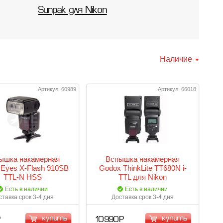
Sunpak для Nikon
Наличие
Артикул: 60989
Артикул: 66018
ышка накамерная
Вспышка накамерная
 Eyes X-Flash 910SB
Godox ThinkLite TT680N i-
TTL-N HSS
TTL для Nikon
Есть в наличии
Есть в наличии
ставка срок 3-4 дня
Доставка срок 3-4 дня
купить
купить
Р
10 990 Р