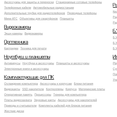
Аксессуары для защиты и переноски
Стационарные сотовые телефоны
Р
Телефонные кабели
Автомобильные радиостанции
Кв
Дополнительные трубки для радиотелефонов
Проводные телефоны
Ра
Мини АТС
Объективы для смартфонов
Планшеты
Ра
Видеокамеры
Б.
Экшн камеры
Видеокамеры
Б.
Оргтехника
Б.
Картриджи
Техника для печати
Б.
Ноутбуки и планшеты
И
Антивирусы
Ноутбуки и аксессуары
Планшеты и аксессуары
Pla
Электронные книги и аксессуары
Су
По
Комплектующие для ПК
Ун
Охлаждение компьютера
Аксессуары к корпусам
Блоки питания
Видеокарты
SSD накопители
Контроллеры
Корпуса
Материнские платы
Оперативная память
Процессоры
Тюнеры для компьютера
Платы видеозахвата
Звуковые карты
Аксессуары для накопителей
Приводы и считыватели
Комплекты кабелей для блоков питания
Жесткие диски