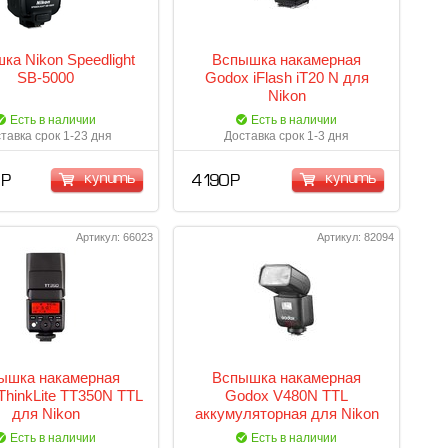
ка Nikon Speedlight
Вспышка накамерная
SB-5000
Godox iFlash iT20 N для
Nikon
Есть в наличии
Есть в наличии
тавка срок 1-23 дня
Доставка срок 1-3 дня
купить
купить
 Р
4 190 Р
Артикул: 66023
Артикул: 82094
ышка накамерная
Вспышка накамерная
ThinkLite TT350N TTL
Godox V480N TTL
для Nikon
аккумуляторная для Nikon
Есть в наличии
Есть в наличии