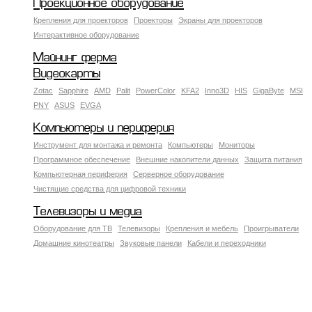
Проекционное оборудование
Крепления для проекторов
Проекторы
Экраны для проекторов
Интерактивное оборудование
Майнинг ферма
Видеокарты
Zotac
Sapphire
AMD
Palit
PowerColor
KFA2
Inno3D
HIS
GigaByte
MSI
PNY
ASUS
EVGA
Компьютеры и периферия
Инструмент для монтажа и ремонта
Компьютеры
Мониторы
Программное обеспечение
Внешние накопители данных
Защита питания
Компьютерная периферия
Серверное оборудование
Чистящие средства для цифровой техники
Телевизоры и медиа
Оборудование для ТВ
Телевизоры
Крепления и мебель
Проигрыватели
Домашние кинотеатры
Звуковые панели
Кабели и переходники