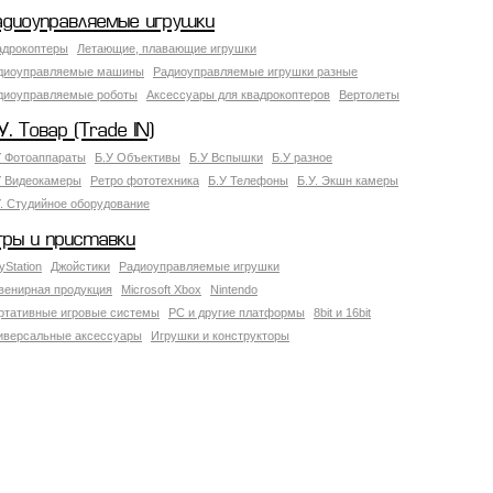
адиоуправляемые игрушки
адрокоптеры
Летающие, плавающие игрушки
диоуправляемые машины
Радиоуправляемые игрушки разные
диоуправляемые роботы
Аксессуары для квадрокоптеров
Вертолеты
У. Товар (Trade IN)
У Фотоаппараты
Б.У Объективы
Б.У Вспышки
Б.У разное
У Видеокамеры
Ретро фототехника
Б.У Телефоны
Б.У. Экшн камеры
У. Студийное оборудование
гры и приставки
yStation
Джойстики
Радиоуправляемые игрушки
венирная продукция
Microsoft Xbox
Nintendo
ртативные игровые системы
PC и другие платформы
8bit и 16bit
иверсальные аксессуары
Игрушки и конструкторы