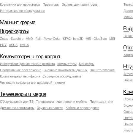
Крепления для проекторов
Проекторы
Экраны для проекторов
Телеф
Интерактивное оборудование
Допол
Мини 
Майнинг ферма
Вид
Видеокарты
Экшн 
Zotac
Sapphire
AMD
Palit
PowerColor
KFA2
Inno3D
HIS
GigaByte
MSI
PNY
ASUS
EVGA
Орг
Картр
Компьютеры и периферия
Инструмент для монтажа и ремонта
Компьютеры
Мониторы
Ноу
Программное обеспечение
Внешние накопители данных
Защита питания
Антив
Компьютерная периферия
Серверное оборудование
Элект
Чистящие средства для цифровой техники
Ком
Телевизоры и медиа
Охлаж
Оборудование для ТВ
Телевизоры
Крепления и мебель
Проигрыватели
Видео
Домашние кинотеатры
Звуковые панели
Кабели и переходники
Опера
Платы
Приво
Жестк