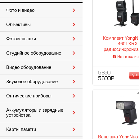
Фото и видео
Объективы
Комплект YongN
Фотовспышки
460TXRX
радиосинхрониз
Студийное оборудование
вспышка для N
Нет в налич
Видео оборудование
5 690
ув
5 600 Р
Звуковое оборудование
А
Оптические приборы
Аккумуляторы и зарядные
устройства
Карты памяти
Вспышка YongNuo S