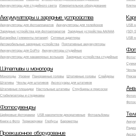
Аккумуляторы для студийного света
Измерительное оборудование
Клетк
Аккумуляторы и зарядные устройства
Кар
Аккумуляторы для фотоаппаратов
Аккумуляторы для телефонов
USB н
Зарядные устройства для фотоаппаратов
Зарядные устройства AA/AAA
(SD) S
Батарейки (элементы питания)
Сетевые адаптеры
USB н
Автомобильные зарядные устройства
Портативные аккумуляторы
Фот
Аккумуляторы для GoPro
Аккумуляторы студийные
Аккумуляторы для накамерных вспышек
Зарядные устройства студийные
Фотос
Сумки
Штативы и моноподы
Чехлы
Моноподы
Уровни
Панорамные головы
Штативные головы
Слайдеры
Рюкза
Штативы
Чехлы для штативов
Аксессуары для штативов
Ана
Штативные площадки
Настольные штативы
Струбцины и присоски
Стабилизаторы и стедикамы
Фотоп
Фотох
Фотосувениры
Тел
Цифровые фоторамки
USB накопители декоративные
Фотоальбомы
Книги о Фото
Термокружки
Глобусы
Барометры
Аккум
Радио
Проекционное оборудование
Аксес