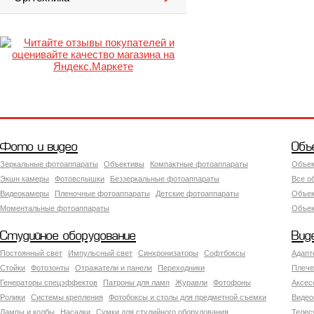
Фото и видео
Объ
Зеркальные фотоаппараты
Объективы
Компактные фотоаппараты
Объек
Экшн камеры
Фотовспышки
Беззеркальные фотоаппараты
Все о
Видеокамеры
Пленочные фотоаппараты
Детские фотоаппараты
Объек
Моментальные фотоаппараты
Объект
Студийное оборудование
Вид
Постоянный свет
Импульсный свет
Синхронизаторы
Софтбоксы
Адапт
Стойки
Фотозонты
Отражатели и панели
Переходники
Плече
Генераторы спецэффектов
Патроны для ламп
Журавли
Фотофоны
Аксес
Ролики
Системы крепления
Фотобоксы и столы для предметной съемки
Видео
Лампы и колбы
Насадки
Сумки для студийного оборудования
Теле