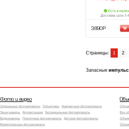
Есть в нали
Доставка срок 3-
3 890 Р
Страницы:
1
2
Запасные
импуль
Фото и видео
Объ
Зеркальные фотоаппараты
Объективы
Компактные фотоаппараты
Объек
Экшн камеры
Фотовспышки
Беззеркальные фотоаппараты
Все о
Видеокамеры
Пленочные фотоаппараты
Детские фотоаппараты
Объек
Моментальные фотоаппараты
Объект