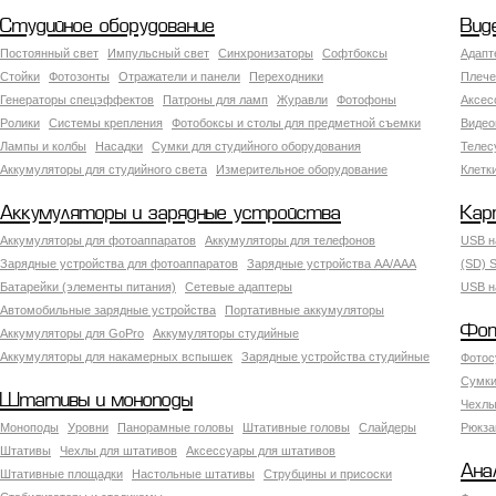
Студийное оборудование
Вид
Постоянный свет
Импульсный свет
Синхронизаторы
Софтбоксы
Адапт
Стойки
Фотозонты
Отражатели и панели
Переходники
Плече
Генераторы спецэффектов
Патроны для ламп
Журавли
Фотофоны
Аксес
Ролики
Системы крепления
Фотобоксы и столы для предметной съемки
Видео
Лампы и колбы
Насадки
Сумки для студийного оборудования
Теле
Аккумуляторы для студийного света
Измерительное оборудование
Клетк
Аккумуляторы и зарядные устройства
Кар
Аккумуляторы для фотоаппаратов
Аккумуляторы для телефонов
USB н
Зарядные устройства для фотоаппаратов
Зарядные устройства AA/AAA
(SD) S
Батарейки (элементы питания)
Сетевые адаптеры
USB н
Автомобильные зарядные устройства
Портативные аккумуляторы
Фот
Аккумуляторы для GoPro
Аккумуляторы студийные
Аккумуляторы для накамерных вспышек
Зарядные устройства студийные
Фотос
Сумки
Штативы и моноподы
Чехлы
Моноподы
Уровни
Панорамные головы
Штативные головы
Слайдеры
Рюкза
Штативы
Чехлы для штативов
Аксессуары для штативов
Ана
Штативные площадки
Настольные штативы
Струбцины и присоски