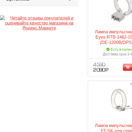
Лампа импульсная
Eyes RTB-1462-1
(DE-1200B/DPS
Есть в нали
Доставка срок 3-
4 590
2 090 Р
А
Лампа импульсна
FT-SK для сер