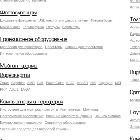
Стабилизаторы и стедикамы
Фотоп
Фотох
Фотосувениры
Тел
Цифровые фоторамки
USB накопители декоративные
Фотоальбомы
Книги о Фото
Термокружки
Глобусы
Барометры
Аккум
Радио
Проекционное оборудование
Аксес
Крепления для проекторов
Проекторы
Экраны для проекторов
Телеф
Интерактивное оборудование
Допол
Мини 
Майнинг ферма
Вид
Видеокарты
Экшн 
Zotac
Sapphire
AMD
Palit
PowerColor
KFA2
Inno3D
HIS
GigaByte
MSI
PNY
ASUS
EVGA
Орг
Картр
Компьютеры и периферия
Инструмент для монтажа и ремонта
Компьютеры
Мониторы
Ноу
Программное обеспечение
Внешние накопители данных
Защита питания
Антив
Компьютерная периферия
Серверное оборудование
Элект
Чистящие средства для цифровой техники
Ком