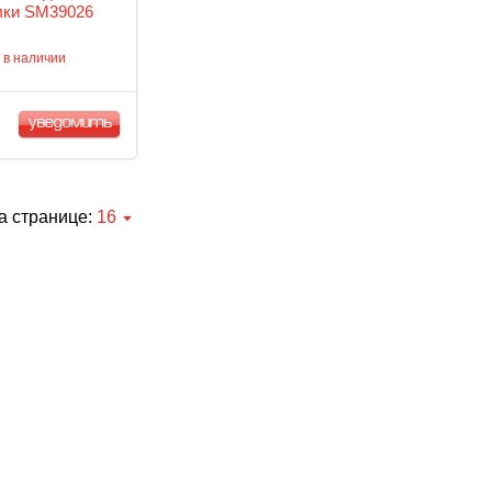
лки SM39026
 в наличии
уведомить
а странице:
16