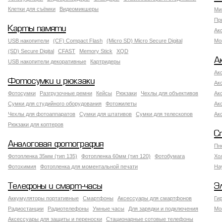
Клетки для съёмки
Видеомикшеры
Ми
Пр
Карты памяти
Ак
USB накопители
(CF) Compact Flash
(Micro SD) Micro Secure Digital
Мо
(SD) Secure Digital
CFAST
Memory Stick
XQD
А
USB накопители декоративные
Картридеры
Ак
Фотосумки и рюкзаки
Ак
Фотосумки
Разгрузочные ремни
Кейсы
Рюкзаки
Чехлы для объективов
Ак
Сумки для студийного оборудования
Фотожилеты
Ак
Чехлы для фотоаппаратов
Сумки для штативов
Сумки для телескопов
Ак
Рюкзаки для коптеров
С
Аналоговая фотография
Пн
Фотопленка 35мм (тип 135)
Фотопленка 60мм (тип 120)
Фотобумага
Хо
Фотохимия
Фотопленка для моментальной печати
На
Телефоны и смарт-часы
Э
Аккумуляторы портативные
Смартфоны
Аксессуары для смартфонов
Ги
Радиостанции
Радиотелефоны
Умные часы
Для зарядки и подключения
Мо
Аксессуары для защиты и переноски
Стационарные сотовые телефоны