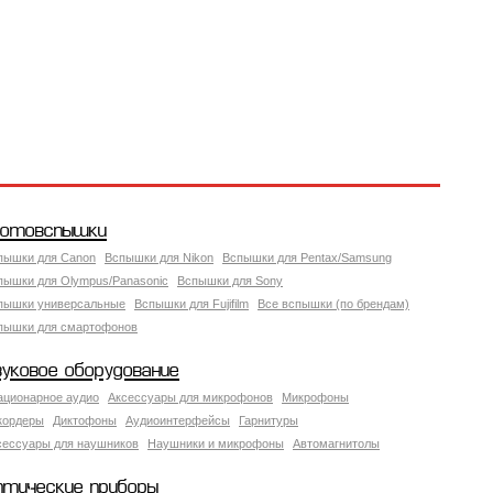
отовспышки
пышки для Canon
Вспышки для Nikon
Вспышки для Pentax/Samsung
пышки для Olympus/Panasonic
Вспышки для Sony
пышки универсальные
Вспышки для Fujifilm
Все вспышки (по брендам)
пышки для смартофонов
вуковое оборудование
ационарное аудио
Аксессуары для микрофонов
Микрофоны
кордеры
Диктофоны
Аудиоинтерфейсы
Гарнитуры
сессуары для наушников
Наушники и микрофоны
Автомагнитолы
птические приборы