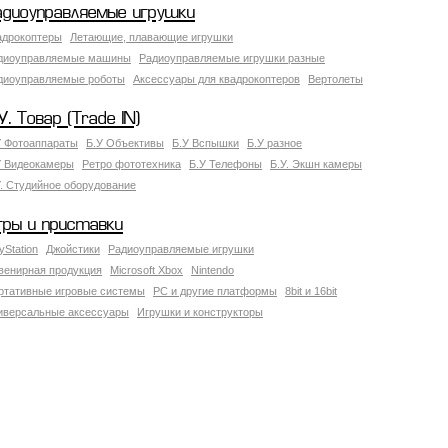
адиоуправляемые игрушки
адрокоптеры
Летающие, плавающие игрушки
диоуправляемые машины
Радиоуправляемые игрушки разные
диоуправляемые роботы
Аксессуары для квадрокоптеров
Вертолеты
У. Товар (Trade IN)
У Фотоаппараты
Б.У Объективы
Б.У Вспышки
Б.У разное
У Видеокамеры
Ретро фототехника
Б.У Телефоны
Б.У. Экшн камеры
У. Студийное оборудование
гры и приставки
yStation
Джойстики
Радиоуправляемые игрушки
венирная продукция
Microsoft Xbox
Nintendo
ртативные игровые системы
PC и другие платформы
8bit и 16bit
иверсальные аксессуары
Игрушки и конструкторы