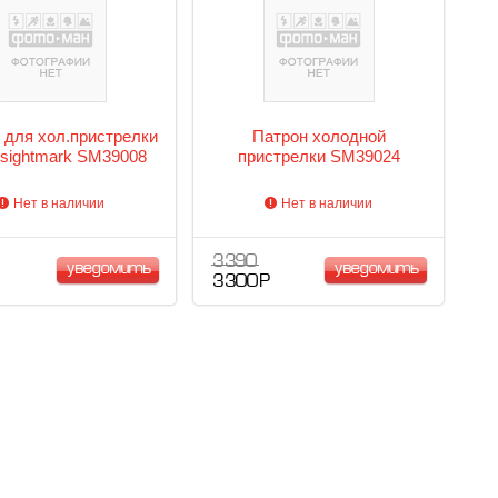
 для хол.пристрелки
Патрон холодной
sightmark SM39008
пристрелки SM39024
Нет в наличии
Нет в наличии
3 390
уведомить
уведомить
3 300 Р