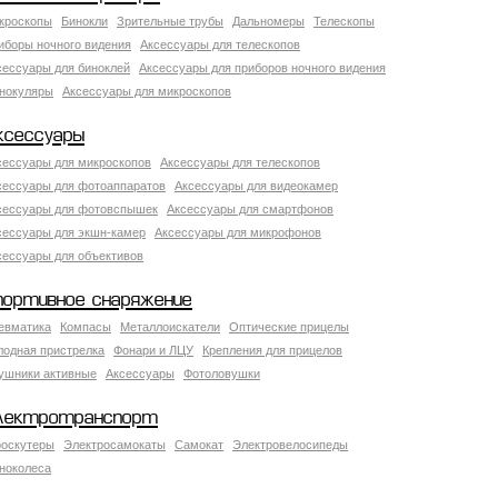
кроскопы
Бинокли
Зрительные трубы
Дальномеры
Телескопы
иборы ночного видения
Аксессуары для телескопов
сессуары для биноклей
Аксессуары для приборов ночного видения
нокуляры
Аксессуары для микроскопов
ксессуары
сессуары для микроскопов
Аксессуары для телескопов
сессуары для фотоаппаратов
Аксессуары для видеокамер
сессуары для фотовспышек
Аксессуары для смартфонов
сессуары для экшн-камер
Аксессуары для микрофонов
сессуары для объективов
портивное снаряжение
евматика
Компасы
Металлоискатели
Оптические прицелы
лодная пристрелка
Фонари и ЛЦУ
Крепления для прицелов
ушники активные
Аксессуары
Фотоловушки
лектротранспорт
роскутеры
Электросамокаты
Самокат
Электровелосипеды
ноколеса