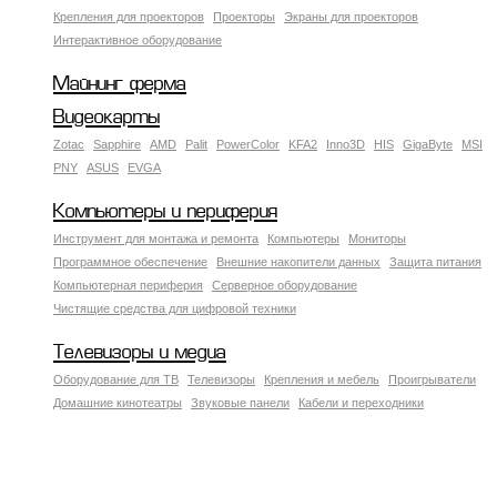
Крепления для проекторов
Проекторы
Экраны для проекторов
Интерактивное оборудование
Майнинг ферма
Видеокарты
Zotac
Sapphire
AMD
Palit
PowerColor
KFA2
Inno3D
HIS
GigaByte
MSI
PNY
ASUS
EVGA
Компьютеры и периферия
Инструмент для монтажа и ремонта
Компьютеры
Мониторы
Программное обеспечение
Внешние накопители данных
Защита питания
Компьютерная периферия
Серверное оборудование
Чистящие средства для цифровой техники
Телевизоры и медиа
Оборудование для ТВ
Телевизоры
Крепления и мебель
Проигрыватели
Домашние кинотеатры
Звуковые панели
Кабели и переходники