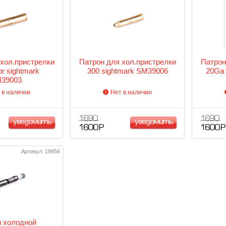
хол.пристрелки
Патрон для хол.пристрелки
Патрон
pr sightmark
300 sightmark SM39006
20Ga 
39003
 в наличии
Нет в наличии
1 690
1 690
уведомить
уведомить
1 600 Р
1 600 Р
Артикул: 19856
 холодной