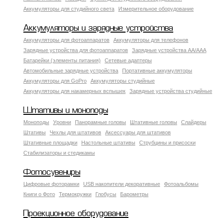
Аккумуляторы для студийного света
Измерительное оборудование
Аккумуляторы и зарядные устройства
Аккумуляторы для фотоаппаратов
Аккумуляторы для телефонов
Зарядные устройства для фотоаппаратов
Зарядные устройства AA/AAA
Батарейки (элементы питания)
Сетевые адаптеры
Автомобильные зарядные устройства
Портативные аккумуляторы
Аккумуляторы для GoPro
Аккумуляторы студийные
Аккумуляторы для накамерных вспышек
Зарядные устройства студийные
Штативы и моноподы
Моноподы
Уровни
Панорамные головы
Штативные головы
Слайдеры
Штативы
Чехлы для штативов
Аксессуары для штативов
Штативные площадки
Настольные штативы
Струбцины и присоски
Стабилизаторы и стедикамы
Фотосувениры
Цифровые фоторамки
USB накопители декоративные
Фотоальбомы
Книги о Фото
Термокружки
Глобусы
Барометры
Проекционное оборудование