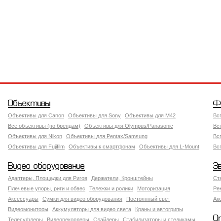
Объективы
Ф
Объективы для Canon
Объективы для Sony
Объективы для M42
Вс
Все объективы (по брендам)
Объективы для Olympus/Panasonic
Вс
Объективы для Nikon
Объективы для Pentax/Samsung
Вс
Объективы для Fujifilm
Объективы к смартфонам
Объективы для L-Mount
Вс
Видео оборудование
З
Адаптеры, Площадки для Ригов
Держатели, Кронштейны
Ст
Плечевые упоры, риги и обвес
Тележки и ролики
Моторизация
Ре
Аксессуары
Сумки для видео оборудования
Постоянный свет
Ак
Видеомониторы
Аккумуляторы для видео света
Краны и автогрипы
О
Телесуфлеры
Видеорекордеры
Слайдеры
Стабилизаторы и стедикамы