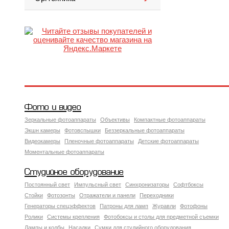
Фото и видео
Зеркальные фотоаппараты
Объективы
Компактные фотоаппараты
Экшн камеры
Фотовспышки
Беззеркальные фотоаппараты
Видеокамеры
Пленочные фотоаппараты
Детские фотоаппараты
Моментальные фотоаппараты
Студийное оборудование
Постоянный свет
Импульсный свет
Синхронизаторы
Софтбоксы
Стойки
Фотозонты
Отражатели и панели
Переходники
Генераторы спецэффектов
Патроны для ламп
Журавли
Фотофоны
Ролики
Системы крепления
Фотобоксы и столы для предметной съемки
Лампы и колбы
Насадки
Сумки для студийного оборудования