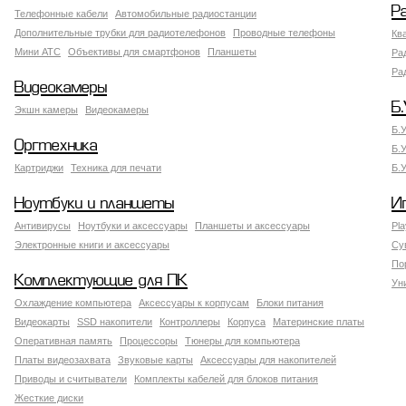
Р
Телефонные кабели
Автомобильные радиостанции
Дополнительные трубки для радиотелефонов
Проводные телефоны
Кв
Мини АТС
Объективы для смартфонов
Планшеты
Ра
Ра
Видеокамеры
Б.
Экшн камеры
Видеокамеры
Б.
Оргтехника
Б.
Картриджи
Техника для печати
Б.
Ноутбуки и планшеты
И
Антивирусы
Ноутбуки и аксессуары
Планшеты и аксессуары
Pla
Электронные книги и аксессуары
Су
По
Комплектующие для ПК
Ун
Охлаждение компьютера
Аксессуары к корпусам
Блоки питания
Видеокарты
SSD накопители
Контроллеры
Корпуса
Материнские платы
Оперативная память
Процессоры
Тюнеры для компьютера
Платы видеозахвата
Звуковые карты
Аксессуары для накопителей
Приводы и считыватели
Комплекты кабелей для блоков питания
Жесткие диски