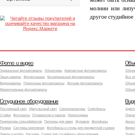
молнии или липу
другое студийное
Фото и видео
Объ
Зеркальные фотоаппараты
Объективы
Компактные фотоаппараты
Объек
Экшн камеры
Фотовспышки
Беззеркальные фотоаппараты
Все о
Видеокамеры
Пленочные фотоаппараты
Детские фотоаппараты
Объек
Моментальные фотоаппараты
Объект
Студийное оборудование
Вид
Постоянный свет
Импульсный свет
Синхронизаторы
Софтбоксы
Адапт
Стойки
Фотозонты
Отражатели и панели
Переходники
Плече
Генераторы спецэффектов
Патроны для ламп
Журавли
Фотофоны
Аксес
Ролики
Системы крепления
Фотобоксы и столы для предметной съемки
Видео
Лампы и колбы
Насадки
Сумки для студийного оборудования
Теле