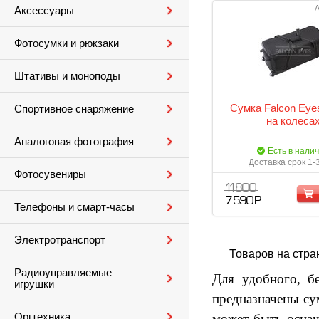
А
Аксессуары
Фотосумки и рюкзаки
Штативы и моноподы
Сумка Falcon Eye
Спортивное снаряжение
на колеса
Аналоговая фотография
Есть в нали
Доставка срок 1-
Фотосувениры
11 800
7 590 Р
Телефоны и смарт-часы
Электротранспорт
Товаров на стра
Радиоуправляемые
Для удобного, б
игрушки
предназначены су
Оргтехника
может быть оснащ