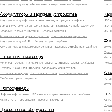
Аккумуляторы для студийного света
Измерительное оборудование
Клетк
Аккумуляторы и зарядные устройства
Кар
Аккумуляторы для фотоаппаратов
Аккумуляторы для телефонов
USB н
Зарядные устройства для фотоаппаратов
Зарядные устройства AA/AAA
(SD) S
Батарейки (элементы питания)
Сетевые адаптеры
USB н
Автомобильные зарядные устройства
Портативные аккумуляторы
Фот
Аккумуляторы для GoPro
Аккумуляторы студийные
Аккумуляторы для накамерных вспышек
Зарядные устройства студийные
Фотос
Сумки
Штативы и моноподы
Чехлы
Моноподы
Уровни
Панорамные головы
Штативные головы
Слайдеры
Рюкза
Штативы
Чехлы для штативов
Аксессуары для штативов
Ана
Штативные площадки
Настольные штативы
Струбцины и присоски
Стабилизаторы и стедикамы
Фотоп
Фотох
Фотосувениры
Тел
Цифровые фоторамки
USB накопители декоративные
Фотоальбомы
Книги о Фото
Термокружки
Глобусы
Барометры
Аккум
Радио
Проекционное оборудование
Аксес