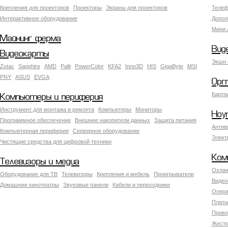
Крепления для проекторов
Проекторы
Экраны для проекторов
Телеф
Интерактивное оборудование
Допол
Мини 
Майнинг ферма
Вид
Видеокарты
Экшн 
Zotac
Sapphire
AMD
Palit
PowerColor
KFA2
Inno3D
HIS
GigaByte
MSI
PNY
ASUS
EVGA
Орг
Картр
Компьютеры и периферия
Инструмент для монтажа и ремонта
Компьютеры
Мониторы
Ноу
Программное обеспечение
Внешние накопители данных
Защита питания
Антив
Компьютерная периферия
Серверное оборудование
Элект
Чистящие средства для цифровой техники
Ком
Телевизоры и медиа
Охлаж
Оборудование для ТВ
Телевизоры
Крепления и мебель
Проигрыватели
Видео
Домашние кинотеатры
Звуковые панели
Кабели и переходники
Опера
Платы
Приво
Жестк