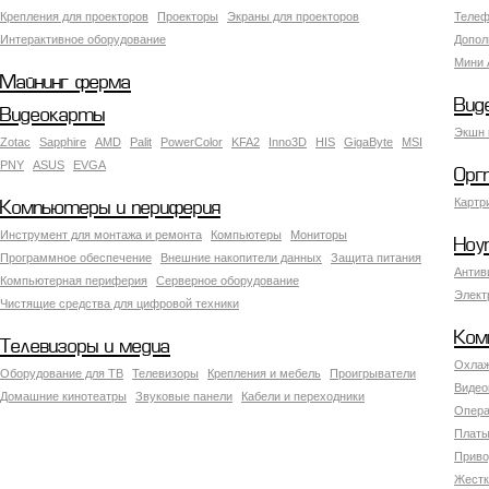
Крепления для проекторов
Проекторы
Экраны для проекторов
Телеф
Интерактивное оборудование
Допол
Мини 
Майнинг ферма
Вид
Видеокарты
Экшн 
Zotac
Sapphire
AMD
Palit
PowerColor
KFA2
Inno3D
HIS
GigaByte
MSI
PNY
ASUS
EVGA
Орг
Картр
Компьютеры и периферия
Инструмент для монтажа и ремонта
Компьютеры
Мониторы
Ноу
Программное обеспечение
Внешние накопители данных
Защита питания
Антив
Компьютерная периферия
Серверное оборудование
Элект
Чистящие средства для цифровой техники
Ком
Телевизоры и медиа
Охлаж
Оборудование для ТВ
Телевизоры
Крепления и мебель
Проигрыватели
Видео
Домашние кинотеатры
Звуковые панели
Кабели и переходники
Опера
Платы
Приво
Жестк