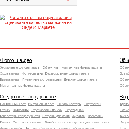
Фото и видео
Объ
Зеркальные фотоаппараты
Объективы
Компактные фотоаппараты
Объек
Экшн камеры
Фотовспышки
Беззеркальные фотоаппараты
Все о
Видеокамеры
Пленочные фотоаппараты
Детские фотоаппараты
Объек
Моментальные фотоаппараты
Объект
Студийное оборудование
Вид
Постоянный свет
Импульсный свет
Синхронизаторы
Софтбоксы
Адапт
Стойки
Фотозонты
Отражатели и панели
Переходники
Плече
Генераторы спецэффектов
Патроны для ламп
Журавли
Фотофоны
Аксес
Ролики
Системы крепления
Фотобоксы и столы для предметной съемки
Видео
Лампы и колбы
Насадки
Сумки для студийного оборудования
Теле