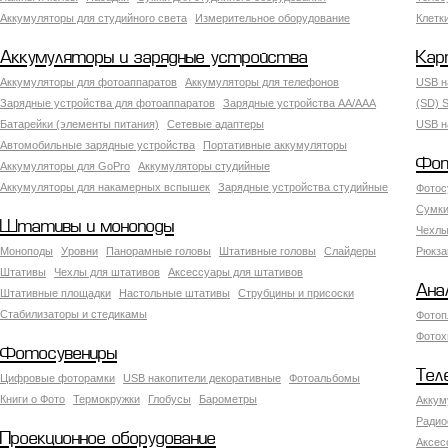
Аккумуляторы для студийного света
Измерительное оборудование
Клетк
Аккумуляторы и зарядные устройства
Кар
Аккумуляторы для фотоаппаратов
Аккумуляторы для телефонов
USB н
Зарядные устройства для фотоаппаратов
Зарядные устройства AA/AAA
(SD) S
Батарейки (элементы питания)
Сетевые адаптеры
USB н
Автомобильные зарядные устройства
Портативные аккумуляторы
Фот
Аккумуляторы для GoPro
Аккумуляторы студийные
Аккумуляторы для накамерных вспышек
Зарядные устройства студийные
Фотос
Сумки
Штативы и моноподы
Чехлы
Моноподы
Уровни
Панорамные головы
Штативные головы
Слайдеры
Рюкза
Штативы
Чехлы для штативов
Аксессуары для штативов
Ана
Штативные площадки
Настольные штативы
Струбцины и присоски
Стабилизаторы и стедикамы
Фотоп
Фотох
Фотосувениры
Тел
Цифровые фоторамки
USB накопители декоративные
Фотоальбомы
Книги о Фото
Термокружки
Глобусы
Барометры
Аккум
Радио
Проекционное оборудование
Аксес