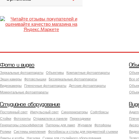
Фото и видео
Объ
Зеркальные фотоаппараты
Объективы
Компактные фотоаппараты
Объек
Экшн камеры
Фотовспышки
Беззеркальные фотоаппараты
Все о
Видеокамеры
Пленочные фотоаппараты
Детские фотоаппараты
Объек
Моментальные фотоаппараты
Объект
Студийное оборудование
Вид
Постоянный свет
Импульсный свет
Синхронизаторы
Софтбоксы
Адапт
Стойки
Фотозонты
Отражатели и панели
Переходники
Плече
Генераторы спецэффектов
Патроны для ламп
Журавли
Фотофоны
Аксес
Ролики
Системы крепления
Фотобоксы и столы для предметной съемки
Видео
Лампы и колбы
Насадки
Сумки для студийного оборудования
Теле