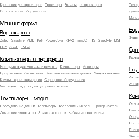
Крепления для проекторов
Проекторы
Экраны для проекторов
Телеф
Интерактивное оборудование
Допол
Мини 
Майнинг ферма
Вид
Видеокарты
Экшн 
Zotac
Sapphire
AMD
Palit
PowerColor
KFA2
Inno3D
HIS
GigaByte
MSI
PNY
ASUS
EVGA
Орг
Картр
Компьютеры и периферия
Инструмент для монтажа и ремонта
Компьютеры
Мониторы
Ноу
Программное обеспечение
Внешние накопители данных
Защита питания
Антив
Компьютерная периферия
Серверное оборудование
Элект
Чистящие средства для цифровой техники
Ком
Телевизоры и медиа
Охлаж
Оборудование для ТВ
Телевизоры
Крепления и мебель
Проигрыватели
Видео
Домашние кинотеатры
Звуковые панели
Кабели и переходники
Опера
Платы
Приво
Жестк