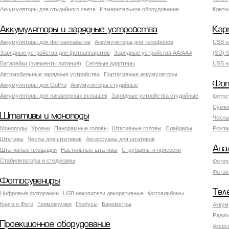
Аккумуляторы для студийного света
Измерительное оборудование
Клетк
Аккумуляторы и зарядные устройства
Кар
Аккумуляторы для фотоаппаратов
Аккумуляторы для телефонов
USB н
Зарядные устройства для фотоаппаратов
Зарядные устройства AA/AAA
(SD) S
Батарейки (элементы питания)
Сетевые адаптеры
USB н
Автомобильные зарядные устройства
Портативные аккумуляторы
Фот
Аккумуляторы для GoPro
Аккумуляторы студийные
Аккумуляторы для накамерных вспышек
Зарядные устройства студийные
Фотос
Сумки
Штативы и моноподы
Чехлы
Моноподы
Уровни
Панорамные головы
Штативные головы
Слайдеры
Рюкза
Штативы
Чехлы для штативов
Аксессуары для штативов
Ана
Штативные площадки
Настольные штативы
Струбцины и присоски
Стабилизаторы и стедикамы
Фотоп
Фотох
Фотосувениры
Тел
Цифровые фоторамки
USB накопители декоративные
Фотоальбомы
Книги о Фото
Термокружки
Глобусы
Барометры
Аккум
Радио
Проекционное оборудование
Аксес