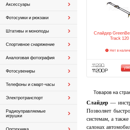
Аксессуары
Фотосумки и рюкзаки
Штативы и моноподы
Слайдер GreenBea
Track 120
Спортивное снаряжение
Нет в налич
Аналоговая фотография
11 290
ув
Фотосувениры
11 200 Р
Телефоны и смарт-часы
Товаров на стра
Электротранспорт
Слайдер
— инстру
Позволяет быстро
Радиоуправляемые
игрушки
системам, а также
салонах автомобиле
Оргтехника