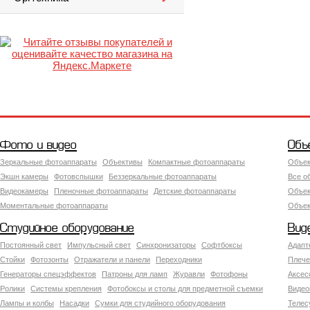
Фото и видео
Объ
Зеркальные фотоаппараты
Объективы
Компактные фотоаппараты
Объек
Экшн камеры
Фотовспышки
Беззеркальные фотоаппараты
Все о
Видеокамеры
Пленочные фотоаппараты
Детские фотоаппараты
Объек
Моментальные фотоаппараты
Объект
Студийное оборудование
Вид
Постоянный свет
Импульсный свет
Синхронизаторы
Софтбоксы
Адапт
Стойки
Фотозонты
Отражатели и панели
Переходники
Плече
Генераторы спецэффектов
Патроны для ламп
Журавли
Фотофоны
Аксес
Ролики
Системы крепления
Фотобоксы и столы для предметной съемки
Видео
Лампы и колбы
Насадки
Сумки для студийного оборудования
Теле