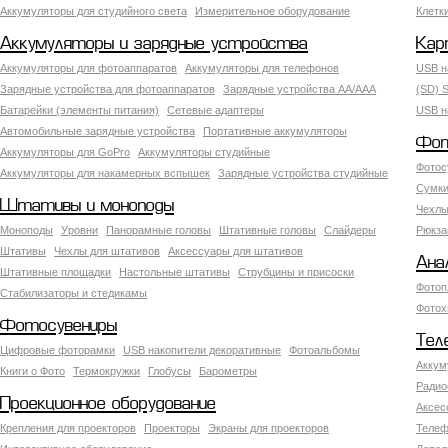
Аккумуляторы для студийного света
Измерительное оборудование
Клетк
Аккумуляторы и зарядные устройства
Кар
Аккумуляторы для фотоаппаратов
Аккумуляторы для телефонов
USB н
Зарядные устройства для фотоаппаратов
Зарядные устройства AA/AAA
(SD) S
Батарейки (элементы питания)
Сетевые адаптеры
USB н
Автомобильные зарядные устройства
Портативные аккумуляторы
Фот
Аккумуляторы для GoPro
Аккумуляторы студийные
Фотос
Аккумуляторы для накамерных вспышек
Зарядные устройства студийные
Сумки
Штативы и моноподы
Чехлы
Моноподы
Уровни
Панорамные головы
Штативные головы
Слайдеры
Рюкза
Штативы
Чехлы для штативов
Аксессуары для штативов
Ана
Штативные площадки
Настольные штативы
Струбцины и присоски
Фотоп
Стабилизаторы и стедикамы
Фотох
Фотосувениры
Тел
Цифровые фоторамки
USB накопители декоративные
Фотоальбомы
Аккум
Книги о Фото
Термокружки
Глобусы
Барометры
Радио
Проекционное оборудование
Аксес
Крепления для проекторов
Проекторы
Экраны для проекторов
Телеф