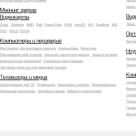
Интерактивное оборудование
Допол
Мини 
Майнинг ферма
Вид
Видеокарты
Экшн 
Zotac
Sapphire
AMD
Palit
PowerColor
KFA2
Inno3D
HIS
GigaByte
MSI
PNY
ASUS
EVGA
Орг
Компьютеры и периферия
Картр
Инструмент для монтажа и ремонта
Компьютеры
Мониторы
Ноу
Программное обеспечение
Внешние накопители данных
Защита питания
Антив
Компьютерная периферия
Серверное оборудование
Элект
Чистящие средства для цифровой техники
Ком
Телевизоры и медиа
Охлаж
Оборудование для ТВ
Телевизоры
Крепления и мебель
Проигрыватели
Видео
Домашние кинотеатры
Звуковые панели
Кабели и переходники
Опера
Платы
Приво
Жестк