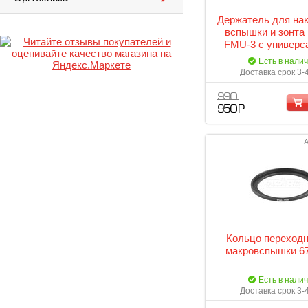
Держатель для на
вспышки и зонта
FMU-3 с универ
креплением 1/4 
Есть в нали
Доставка срок 3-
990
950 Р
А
Кольцо переходн
макровспышки 67
Есть в нали
Доставка срок 3-