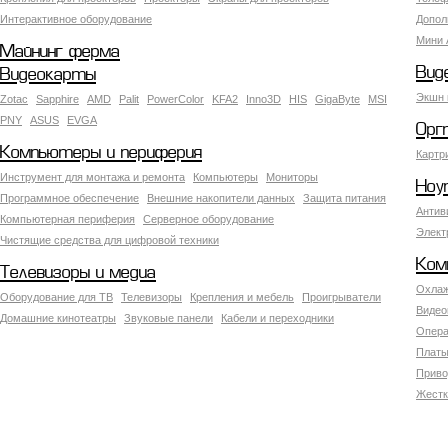
Интерактивное оборудование
Допол
Мини 
Майнинг ферма
Вид
Видеокарты
Экшн 
Zotac
Sapphire
AMD
Palit
PowerColor
KFA2
Inno3D
HIS
GigaByte
MSI
PNY
ASUS
EVGA
Орг
Компьютеры и периферия
Картр
Инструмент для монтажа и ремонта
Компьютеры
Мониторы
Ноу
Программное обеспечение
Внешние накопители данных
Защита питания
Антив
Компьютерная периферия
Серверное оборудование
Элект
Чистящие средства для цифровой техники
Ком
Телевизоры и медиа
Охлаж
Оборудование для ТВ
Телевизоры
Крепления и мебель
Проигрыватели
Видео
Домашние кинотеатры
Звуковые панели
Кабели и переходники
Опера
Платы
Приво
Жестк