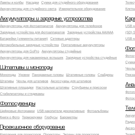
Лампы и колбы
Насадки
Сумки для студийного оборудования
Теле
Аккумуляторы для студийного света
Измерительное оборудование
Клетк
Аккумуляторы и зарядные устройства
Кар
Аккумуляторы для фотоаппаратов
Аккумуляторы для телефонов
USB н
Зарядные устройства для фотоаппаратов
Зарядные устройства AA/AAA
(SD) S
Батарейки (элементы питания)
Сетевые адаптеры
USB н
Автомобильные зарядные устройства
Портативные аккумуляторы
Фот
Аккумуляторы для GoPro
Аккумуляторы студийные
Фотос
Аккумуляторы для накамерных вспышек
Зарядные устройства студийные
Сумки
Штативы и моноподы
Чехлы
Моноподы
Уровни
Панорамные головы
Штативные головы
Слайдеры
Рюкза
Штативы
Чехлы для штативов
Аксессуары для штативов
Ана
Штативные площадки
Настольные штативы
Струбцины и присоски
Фотоп
Стабилизаторы и стедикамы
Фотох
Фотосувениры
Тел
Цифровые фоторамки
USB накопители декоративные
Фотоальбомы
Аккум
Книги о Фото
Термокружки
Глобусы
Барометры
Радио
Проекционное оборудование
Аксес
Крепления для проекторов
Проекторы
Экраны для проекторов
Телеф