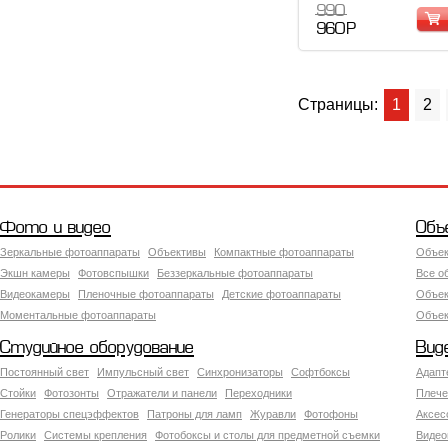
990
960 Р
Страницы:
1
2
Фото и видео
Объ
Зеркальные фотоаппараты
Объективы
Компактные фотоаппараты
Объек
Экшн камеры
Фотовспышки
Беззеркальные фотоаппараты
Все о
Видеокамеры
Пленочные фотоаппараты
Детские фотоаппараты
Объек
Моментальные фотоаппараты
Объект
Студийное оборудование
Вид
Постоянный свет
Импульсный свет
Синхронизаторы
Софтбоксы
Адапт
Стойки
Фотозонты
Отражатели и панели
Переходники
Плече
Генераторы спецэффектов
Патроны для ламп
Журавли
Фотофоны
Аксес
Ролики
Системы крепления
Фотобоксы и столы для предметной съемки
Видео