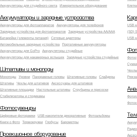
Аккумуляторы для студийного света
Измерительное оборудование
Клетк
Аккумуляторы и зарядные устройства
Кар
Аккумуляторы для фотоаппаратов
Аккумуляторы для телефонов
USB н
Зарядные устройства для фотоаппаратов
Зарядные устройства AA/AAA
(SD) S
Батарейки (элементы питания)
Сетевые адаптеры
USB н
Автомобильные зарядные устройства
Портативные аккумуляторы
Фот
Аккумуляторы для GoPro
Аккумуляторы студийные
Аккумуляторы для накамерных вспышек
Зарядные устройства студийные
Фотос
Сумки
Штативы и моноподы
Чехлы
Моноподы
Уровни
Панорамные головы
Штативные головы
Слайдеры
Рюкза
Штативы
Чехлы для штативов
Аксессуары для штативов
Ана
Штативные площадки
Настольные штативы
Струбцины и присоски
Стабилизаторы и стедикамы
Фотоп
Фотох
Фотосувениры
Тел
Цифровые фоторамки
USB накопители декоративные
Фотоальбомы
Книги о Фото
Термокружки
Глобусы
Барометры
Аккум
Радио
Проекционное оборудование
Аксес