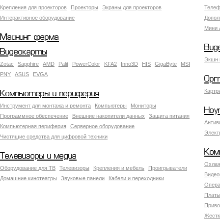
Крепления для проекторов
Проекторы
Экраны для проекторов
Телеф
Интерактивное оборудование
Допол
Мини 
Майнинг ферма
Вид
Видеокарты
Экшн 
Zotac
Sapphire
AMD
Palit
PowerColor
KFA2
Inno3D
HIS
GigaByte
MSI
PNY
ASUS
EVGA
Орг
Картр
Компьютеры и периферия
Инструмент для монтажа и ремонта
Компьютеры
Мониторы
Ноу
Программное обеспечение
Внешние накопители данных
Защита питания
Антив
Компьютерная периферия
Серверное оборудование
Элект
Чистящие средства для цифровой техники
Ком
Телевизоры и медиа
Охлаж
Оборудование для ТВ
Телевизоры
Крепления и мебель
Проигрыватели
Видео
Домашние кинотеатры
Звуковые панели
Кабели и переходники
Опера
Платы
Приво
Жестк