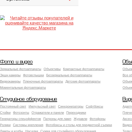
Фото и видео
Объ
Зеркальные фотоаппараты
Объективы
Компактные фотоаппараты
Объек
Экшн камеры
Фотовспышки
Беззеркальные фотоаппараты
Все о
Видеокамеры
Пленочные фотоаппараты
Детские фотоаппараты
Объек
Моментальные фотоаппараты
Объект
Студийное оборудование
Вид
Постоянный свет
Импульсный свет
Синхронизаторы
Софтбоксы
Адапт
Стойки
Фотозонты
Отражатели и панели
Переходники
Плече
Генераторы спецэффектов
Патроны для ламп
Журавли
Фотофоны
Аксес
Ролики
Системы крепления
Фотобоксы и столы для предметной съемки
Видео
Лампы и колбы
Насадки
Сумки для студийного оборудования
Теле