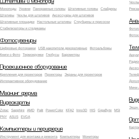
Штативы и моноподы
Чехлы
Моноподы
Уровни
Панорамные головы
Штативные головы
Слайдеры
Рюкза
Штативы
Чехлы для штативов
Аксессуары для штативов
Ана
Штативные площадки
Настольные штативы
Струбцины и присоски
Стабилизаторы и стедикамы
Фотоп
Фотох
Фотосувениры
Тел
Цифровые фоторамки
USB накопители декоративные
Фотоальбомы
Книги о Фото
Термокружки
Глобусы
Барометры
Аккум
Радио
Проекционное оборудование
Аксес
Крепления для проекторов
Проекторы
Экраны для проекторов
Телеф
Интерактивное оборудование
Допол
Мини 
Майнинг ферма
Вид
Видеокарты
Экшн 
Zotac
Sapphire
AMD
Palit
PowerColor
KFA2
Inno3D
HIS
GigaByte
MSI
PNY
ASUS
EVGA
Орг
Картр
Компьютеры и периферия
Инструмент для монтажа и ремонта
Компьютеры
Мониторы