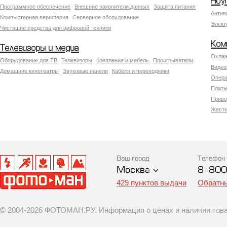
Ноу
Программное обеспечение
Внешние накопители данных
Защита питания
Антив
Компьютерная периферия
Серверное оборудование
Элект
Чистящие средства для цифровой техники
Ком
Телевизоры и медиа
Охлаж
Оборудование для ТВ
Телевизоры
Крепления и мебель
Проигрыватели
Видео
Домашние кинотеатры
Звуковые панели
Кабели и переходники
Опера
Платы
Приво
Жестк
Ваш город
Телефон
Москва
8-800
429 пунктов выдачи
Обратны
© 2004-2026 ФОТОМАН.РУ. Информация о ценах и наличии товар