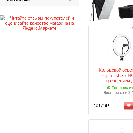
А
Кольцевой осве
Fujimi FJL-RIN
креплением 
смартфона. + сто
Есть в нали
мм
Доставка срок 3-
3 370 Р