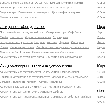
Зеркальные фотоаппараты
Объективы
Компактные фотоаппараты
Объек
Экшн камеры
Фотовспышки
Беззеркальные фотоаппараты
Все о
Видеокамеры
Пленочные фотоаппараты
Детские фотоаппараты
Объек
Моментальные фотоаппараты
Объект
Студийное оборудование
Вид
Постоянный свет
Импульсный свет
Синхронизаторы
Софтбоксы
Адапт
Стойки
Фотозонты
Отражатели и панели
Переходники
Плече
Генераторы спецэффектов
Патроны для ламп
Журавли
Фотофоны
Аксес
Ролики
Системы крепления
Фотобоксы и столы для предметной съемки
Видео
Лампы и колбы
Насадки
Сумки для студийного оборудования
Теле
Аккумуляторы для студийного света
Измерительное оборудование
Клетк
Аккумуляторы и зарядные устройства
Кар
Аккумуляторы для фотоаппаратов
Аккумуляторы для телефонов
USB н
Зарядные устройства для фотоаппаратов
Зарядные устройства AA/AAA
(SD) S
Батарейки (элементы питания)
Сетевые адаптеры
USB н
Автомобильные зарядные устройства
Портативные аккумуляторы
Фот
Аккумуляторы для GoPro
Аккумуляторы студийные
Аккумуляторы для накамерных вспышек
Зарядные устройства студийные
Фотос
Сумки