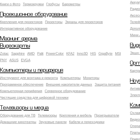
Аккум
Книги о Фото
Термокружки
Глобусы
Барометры
Радио
Проекционное оборудование
Аксес
Крепления для проекторов
Проекторы
Экраны для проекторов
Телеф
Интерактивное оборудование
Допол
Мини 
Майнинг ферма
Вид
Видеокарты
Экшн 
Zotac
Sapphire
AMD
Palit
PowerColor
KFA2
Inno3D
HIS
GigaByte
MSI
PNY
ASUS
EVGA
Орг
Компьютеры и периферия
Картр
Инструмент для монтажа и ремонта
Компьютеры
Мониторы
Ноу
Программное обеспечение
Внешние накопители данных
Защита питания
Антив
Компьютерная периферия
Серверное оборудование
Элект
Чистящие средства для цифровой техники
Ком
Телевизоры и медиа
Охлаж
Оборудование для ТВ
Телевизоры
Крепления и мебель
Проигрыватели
Видео
Домашние кинотеатры
Звуковые панели
Кабели и переходники
Опера
Платы
Приво