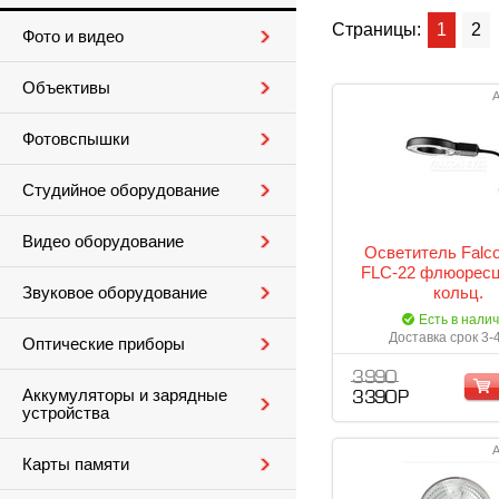
Страницы:
1
2
Фото и видео
Объективы
А
Фотовспышки
Студийное оборудование
Видео оборудование
Осветитель Falc
FLC-22 флюорес
кольц.
Звуковое оборудование
Есть в нали
Доставка срок 3-
Оптические приборы
3 990
Аккумуляторы и зарядные
3 390 Р
устройства
А
Карты памяти