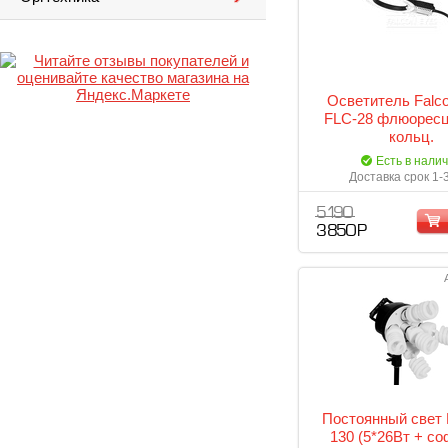
Осветитель Falc
FLC-28 флюорес
кольц.
Есть в нали
Доставка срок 1-
5 190
3 850 Р
Постоянный свет 
130 (5*26Вт + с