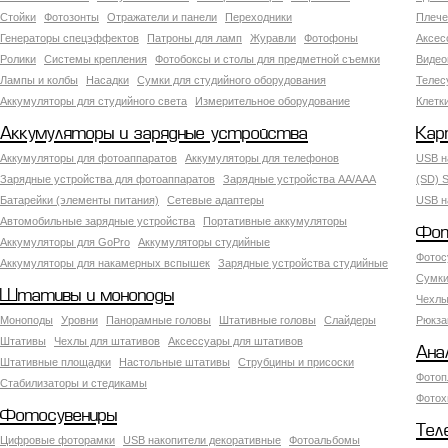
Стойки
Фотозонты
Отражатели и панели
Переходники
Плече
Генераторы спецэффектов
Патроны для ламп
Журавли
Фотофоны
Аксес
Ролики
Системы крепления
Фотобоксы и столы для предметной съемки
Видео
Лампы и колбы
Насадки
Сумки для студийного оборудования
Теле
Аккумуляторы для студийного света
Измерительное оборудование
Клетк
Аккумуляторы и зарядные устройства
Кар
Аккумуляторы для фотоаппаратов
Аккумуляторы для телефонов
USB н
Зарядные устройства для фотоаппаратов
Зарядные устройства AA/AAA
(SD) S
Батарейки (элементы питания)
Сетевые адаптеры
USB н
Автомобильные зарядные устройства
Портативные аккумуляторы
Фот
Аккумуляторы для GoPro
Аккумуляторы студийные
Фотос
Аккумуляторы для накамерных вспышек
Зарядные устройства студийные
Сумки
Штативы и моноподы
Чехлы
Моноподы
Уровни
Панорамные головы
Штативные головы
Слайдеры
Рюкза
Штативы
Чехлы для штативов
Аксессуары для штативов
Ана
Штативные площадки
Настольные штативы
Струбцины и присоски
Фотоп
Стабилизаторы и стедикамы
Фотох
Фотосувениры
Тел
Цифровые фоторамки
USB накопители декоративные
Фотоальбомы