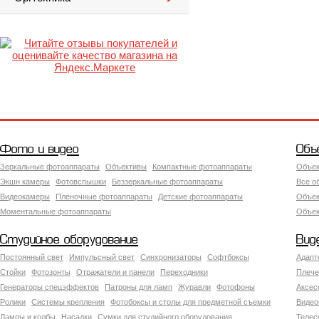
Фото и видео
Объ
Зеркальные фотоаппараты
Объективы
Компактные фотоаппараты
Объек
Экшн камеры
Фотовспышки
Беззеркальные фотоаппараты
Все о
Видеокамеры
Пленочные фотоаппараты
Детские фотоаппараты
Объек
Моментальные фотоаппараты
Объект
Студийное оборудование
Вид
Постоянный свет
Импульсный свет
Синхронизаторы
Софтбоксы
Адапт
Стойки
Фотозонты
Отражатели и панели
Переходники
Плече
Генераторы спецэффектов
Патроны для ламп
Журавли
Фотофоны
Аксес
Ролики
Системы крепления
Фотобоксы и столы для предметной съемки
Видео
Лампы и колбы
Насадки
Сумки для студийного оборудования
Теле