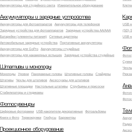
Аккумуляторы для студийного света
Измерительное оборудование
Клетк
Аккумуляторы и зарядные устройства
Кар
Аккумуляторы для фотоаппаратов
Аккумуляторы для телефонов
USB н
Зарядные устройства для фотоаппаратов
Зарядные устройства AA/AAA
(SD) S
Батарейки (элементы питания)
Сетевые адаптеры
USB н
Автомобильные зарядные устройства
Портативные аккумуляторы
Фот
Аккумуляторы для GoPro
Аккумуляторы студийные
Аккумуляторы для накамерных вспышек
Зарядные устройства студийные
Фотос
Сумки
Штативы и моноподы
Чехлы
Моноподы
Уровни
Панорамные головы
Штативные головы
Слайдеры
Рюкза
Штативы
Чехлы для штативов
Аксессуары для штативов
Ана
Штативные площадки
Настольные штативы
Струбцины и присоски
Стабилизаторы и стедикамы
Фотоп
Фотох
Фотосувениры
Тел
Цифровые фоторамки
USB накопители декоративные
Фотоальбомы
Книги о Фото
Термокружки
Глобусы
Барометры
Аккум
Радио
Проекционное оборудование
Аксес