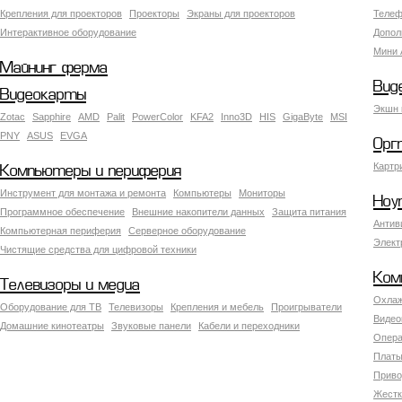
Крепления для проекторов
Проекторы
Экраны для проекторов
Телеф
Интерактивное оборудование
Допол
Мини 
Майнинг ферма
Вид
Видеокарты
Экшн 
Zotac
Sapphire
AMD
Palit
PowerColor
KFA2
Inno3D
HIS
GigaByte
MSI
PNY
ASUS
EVGA
Орг
Картр
Компьютеры и периферия
Инструмент для монтажа и ремонта
Компьютеры
Мониторы
Ноу
Программное обеспечение
Внешние накопители данных
Защита питания
Антив
Компьютерная периферия
Серверное оборудование
Элект
Чистящие средства для цифровой техники
Ком
Телевизоры и медиа
Охлаж
Оборудование для ТВ
Телевизоры
Крепления и мебель
Проигрыватели
Видео
Домашние кинотеатры
Звуковые панели
Кабели и переходники
Опера
Платы
Приво
Жестк