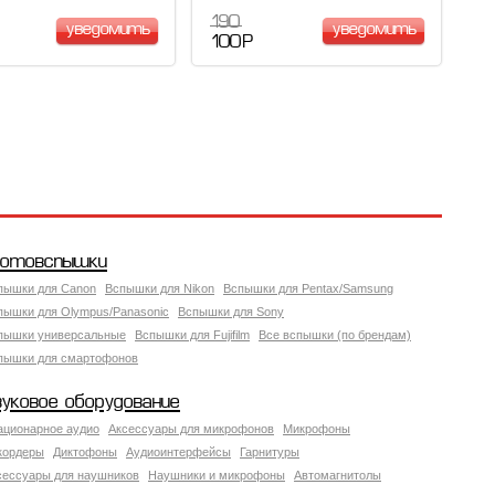
190
уведомить
уведомить
100 Р
отовспышки
пышки для Canon
Вспышки для Nikon
Вспышки для Pentax/Samsung
пышки для Olympus/Panasonic
Вспышки для Sony
пышки универсальные
Вспышки для Fujifilm
Все вспышки (по брендам)
пышки для смартофонов
вуковое оборудование
ационарное аудио
Аксессуары для микрофонов
Микрофоны
кордеры
Диктофоны
Аудиоинтерфейсы
Гарнитуры
сессуары для наушников
Наушники и микрофоны
Автомагнитолы