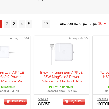
Товаров на странице:
16
1
2
3
4
5
...
17
Артикул: 67724
Артикул: 67725
ния для APPLE
Блок питания для APPLE
Голо
Safe2 Power
85W MagSafe2 Power
H60
or MacBook Pro
Adapter for MacBook Pro
565Z/A
MD506Z/A
ь в наличии
Есть в наличии
срок 3-9 дней
Доставка срок 3-9 дней
До
8 690
11 090
купить
купить
8 625 Р
11 000 