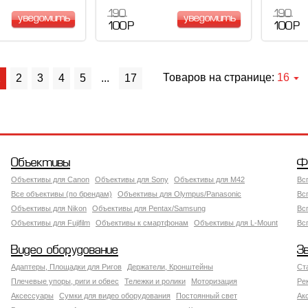
190
190
уведомить
уведомить
100 Р
100 Р
Товаров на странице:
16
1
2
3
4
5
...
17
Объективы
Ф
Объективы для Canon
Объективы для Sony
Объективы для M42
Вс
Все объективы (по брендам)
Объективы для Olympus/Panasonic
Вс
Объективы для Nikon
Объективы для Pentax/Samsung
Вс
Объективы для Fujifilm
Объективы к смартфонам
Объективы для L-Mount
Вс
Видео оборудование
З
Адаптеры, Площадки для Ригов
Держатели, Кронштейны
Ст
Плечевые упоры, риги и обвес
Тележки и ролики
Моторизация
Ре
Аксессуары
Сумки для видео оборудования
Постоянный свет
Ак