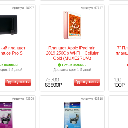
Артикул: 40907
Артикул: 67147
кий планшет
Планшет Apple iPad mini
7" Пл
ntuos Pro S
2019 256Gb Wi-Fi + Cellular
планш
Gold (MUXE2RU/A)
ь в наличии
Есть в наличии
срок 1-5 дней
Доставка срок 1-5 дней
75 790
190
купить
купить
66 890 Р
100 Р
Артикул: 43309
Артикул: 43310