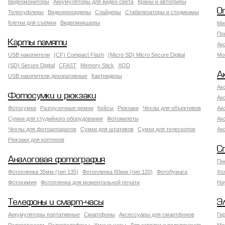
Видеомониторы
Аккумуляторы для видео света
Краны и автогрипы
О
Телесуфлеры
Видеорекордеры
Слайдеры
Стабилизаторы и стедикамы
Клетки для съёмки
Видеомикшеры
Ми
Пр
Карты памяти
Ак
USB накопители
(CF) Compact Flash
(Micro SD) Micro Secure Digital
Мо
(SD) Secure Digital
CFAST
Memory Stick
XQD
А
USB накопители декоративные
Картридеры
Ак
Фотосумки и рюкзаки
Ак
Фотосумки
Разгрузочные ремни
Кейсы
Рюкзаки
Чехлы для объективов
Ак
Сумки для студийного оборудования
Фотожилеты
Ак
Чехлы для фотоаппаратов
Сумки для штативов
Сумки для телескопов
Ак
Рюкзаки для коптеров
С
Аналоговая фотография
Пн
Фотопленка 35мм (тип 135)
Фотопленка 60мм (тип 120)
Фотобумага
Хо
Фотохимия
Фотопленка для моментальной печати
На
Телефоны и смарт-часы
Э
Аккумуляторы портативные
Смартфоны
Аксессуары для смартфонов
Ги