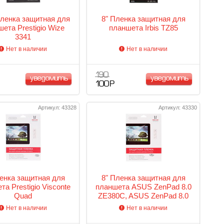
Пленка защитная для
8" Пленка защитная для
ета Prestigio Wize
планшета Irbis TZ85
3341
Нет в наличии
Нет в наличии
190
уведомить
уведомить
100 Р
Артикул: 43328
Артикул: 43330
енка защитная для
8" Пленка защитная для
а Prestigio Visconte
планшета ASUS ZenPad 8.0
Quad
ZE380C, ASUS ZenPad 8.0
ZE380KL
Нет в наличии
Нет в наличии