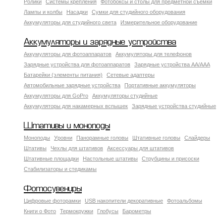
Ролики
Системы крепления
Фотобоксы и столы для предметной съемки
Лампы и колбы
Насадки
Сумки для студийного оборудования
Аккумуляторы для студийного света
Измерительное оборудование
Аккумуляторы и зарядные устройства
Аккумуляторы для фотоаппаратов
Аккумуляторы для телефонов
Зарядные устройства для фотоаппаратов
Зарядные устройства AA/AAA
Батарейки (элементы питания)
Сетевые адаптеры
Автомобильные зарядные устройства
Портативные аккумуляторы
Аккумуляторы для GoPro
Аккумуляторы студийные
Аккумуляторы для накамерных вспышек
Зарядные устройства студийные
Штативы и моноподы
Моноподы
Уровни
Панорамные головы
Штативные головы
Слайдеры
Штативы
Чехлы для штативов
Аксессуары для штативов
Штативные площадки
Настольные штативы
Струбцины и присоски
Стабилизаторы и стедикамы
Фотосувениры
Цифровые фоторамки
USB накопители декоративные
Фотоальбомы
Книги о Фото
Термокружки
Глобусы
Барометры