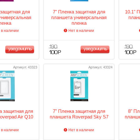
 защитная для
7" Пленка защитная для
10.1" 
универсальная
планшета универсальная
планш
ленка
пленка
 в наличии
Нет в наличии
190
190
уведомить
уведомить
100 Р
100 Р
Артикул: 43323
Артикул: 43324
ка защитная для
7" Пленка защитная для
8" Пл
overpad Air Q10
планшета Roverpad Sky S7
планшет
 в наличии
Нет в наличии