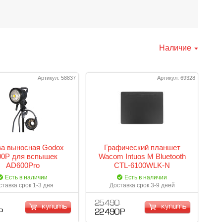
Наличие
Артикул: 58837
Артикул: 69328
ва выносная Godox
Графический планшет
0P для вспышек
Wacom Intuos M Bluetooth
AD600Pro
CTL-6100WLK-N
Есть в наличии
Есть в наличии
ставка срок 1-3 дня
Доставка срок 3-9 дней
25 490
купить
купить
Р
22 490 Р