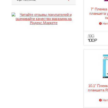
7" Пленка
планшета 
п
Нет
190
100 Р
10.1" Плен
планшета R
Нет