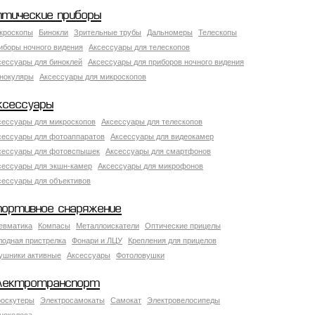
птические приборы
кроскопы
Бинокли
Зрительные трубы
Дальномеры
Телескопы
иборы ночного видения
Аксессуары для телескопов
сессуары для биноклей
Аксессуары для приборов ночного видения
нокуляры
Аксессуары для микроскопов
ксессуары
сессуары для микроскопов
Аксессуары для телескопов
сессуары для фотоаппаратов
Аксессуары для видеокамер
сессуары для фотовспышек
Аксессуары для смартфонов
сессуары для экшн-камер
Аксессуары для микрофонов
сессуары для объективов
портивное снаряжение
евматика
Компасы
Металлоискатели
Оптические прицелы
лодная пристрелка
Фонари и ЛЦУ
Крепления для прицелов
ушники активные
Аксессуары
Фотоловушки
лектротранспорт
роскутеры
Электросамокаты
Самокат
Электровелосипеды