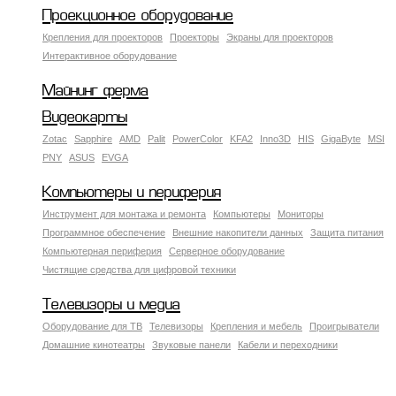
Проекционное оборудование
Крепления для проекторов
Проекторы
Экраны для проекторов
Интерактивное оборудование
Майнинг ферма
Видеокарты
Zotac
Sapphire
AMD
Palit
PowerColor
KFA2
Inno3D
HIS
GigaByte
MSI
PNY
ASUS
EVGA
Компьютеры и периферия
Инструмент для монтажа и ремонта
Компьютеры
Мониторы
Программное обеспечение
Внешние накопители данных
Защита питания
Компьютерная периферия
Серверное оборудование
Чистящие средства для цифровой техники
Телевизоры и медиа
Оборудование для ТВ
Телевизоры
Крепления и мебель
Проигрыватели
Домашние кинотеатры
Звуковые панели
Кабели и переходники