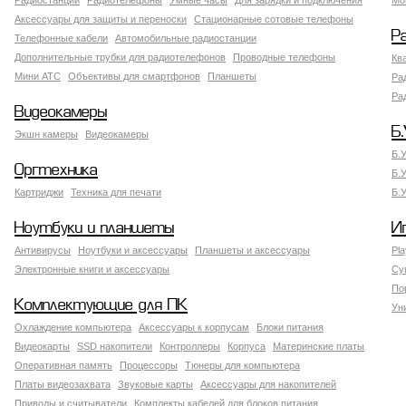
Радиостанции
Радиотелефоны
Умные часы
Для зарядки и подключения
Мо
Аксессуары для защиты и переноски
Стационарные сотовые телефоны
Р
Телефонные кабели
Автомобильные радиостанции
Дополнительные трубки для радиотелефонов
Проводные телефоны
Кв
Мини АТС
Объективы для смартфонов
Планшеты
Ра
Ра
Видеокамеры
Б.
Экшн камеры
Видеокамеры
Б.
Оргтехника
Б.
Картриджи
Техника для печати
Б.
Ноутбуки и планшеты
И
Антивирусы
Ноутбуки и аксессуары
Планшеты и аксессуары
Pla
Электронные книги и аксессуары
Су
По
Комплектующие для ПК
Ун
Охлаждение компьютера
Аксессуары к корпусам
Блоки питания
Видеокарты
SSD накопители
Контроллеры
Корпуса
Материнские платы
Оперативная память
Процессоры
Тюнеры для компьютера
Платы видеозахвата
Звуковые карты
Аксессуары для накопителей
Приводы и считыватели
Комплекты кабелей для блоков питания