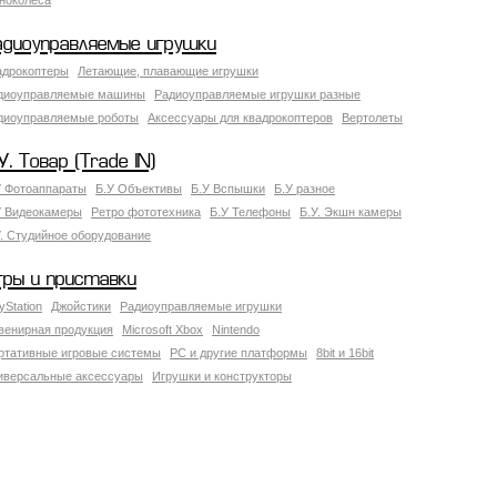
ноколеса
адиоуправляемые игрушки
адрокоптеры
Летающие, плавающие игрушки
диоуправляемые машины
Радиоуправляемые игрушки разные
диоуправляемые роботы
Аксессуары для квадрокоптеров
Вертолеты
У. Товар (Trade IN)
У Фотоаппараты
Б.У Объективы
Б.У Вспышки
Б.У разное
У Видеокамеры
Ретро фототехника
Б.У Телефоны
Б.У. Экшн камеры
У. Студийное оборудование
гры и приставки
yStation
Джойстики
Радиоуправляемые игрушки
венирная продукция
Microsoft Xbox
Nintendo
ртативные игровые системы
PC и другие платформы
8bit и 16bit
иверсальные аксессуары
Игрушки и конструкторы