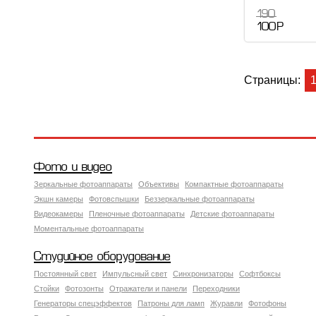
190
100 Р
Страницы:
Фото и видео
Зеркальные фотоаппараты
Объективы
Компактные фотоаппараты
Экшн камеры
Фотовспышки
Беззеркальные фотоаппараты
Видеокамеры
Пленочные фотоаппараты
Детские фотоаппараты
Моментальные фотоаппараты
Студийное оборудование
Постоянный свет
Импульсный свет
Синхронизаторы
Софтбоксы
Стойки
Фотозонты
Отражатели и панели
Переходники
Генераторы спецэффектов
Патроны для ламп
Журавли
Фотофоны