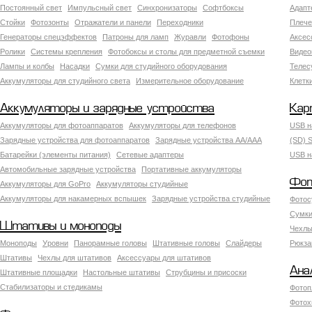
Постоянный свет
Импульсный свет
Синхронизаторы
Софтбоксы
Адапт
Стойки
Фотозонты
Отражатели и панели
Переходники
Плече
Генераторы спецэффектов
Патроны для ламп
Журавли
Фотофоны
Аксес
Ролики
Системы крепления
Фотобоксы и столы для предметной съемки
Видео
Лампы и колбы
Насадки
Сумки для студийного оборудования
Теле
Аккумуляторы для студийного света
Измерительное оборудование
Клетк
Аккумуляторы и зарядные устройства
Кар
Аккумуляторы для фотоаппаратов
Аккумуляторы для телефонов
USB н
Зарядные устройства для фотоаппаратов
Зарядные устройства AA/AAA
(SD) S
Батарейки (элементы питания)
Сетевые адаптеры
USB н
Автомобильные зарядные устройства
Портативные аккумуляторы
Фот
Аккумуляторы для GoPro
Аккумуляторы студийные
Аккумуляторы для накамерных вспышек
Зарядные устройства студийные
Фотос
Сумки
Штативы и моноподы
Чехлы
Моноподы
Уровни
Панорамные головы
Штативные головы
Слайдеры
Рюкза
Штативы
Чехлы для штативов
Аксессуары для штативов
Ана
Штативные площадки
Настольные штативы
Струбцины и присоски
Стабилизаторы и стедикамы
Фотоп
Фотох