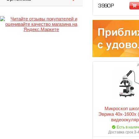
3 990 Р
А
Микроскоп шко
Эврика 40х-1600х (
видеоокуля
Есть в нали
Доставка срок 3-