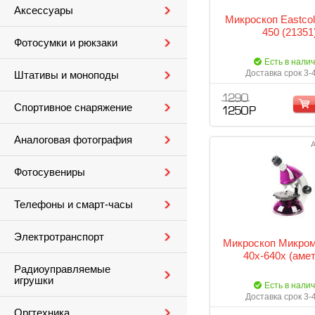
Аксессуары
Микроскоп Eastcol
450 (21351
Фотосумки и рюкзаки
Есть в нали
Доставка срок 3-
Штативы и моноподы
1 290
Спортивное снаряжение
1 250 Р
Аналоговая фотография
А
Фотосувениры
Телефоны и смарт-часы
Электротранспорт
Микроскоп Микро
40x-640x (амет
Радиоуправляемые
игрушки
Есть в нали
Доставка срок 3-
Оргтехника