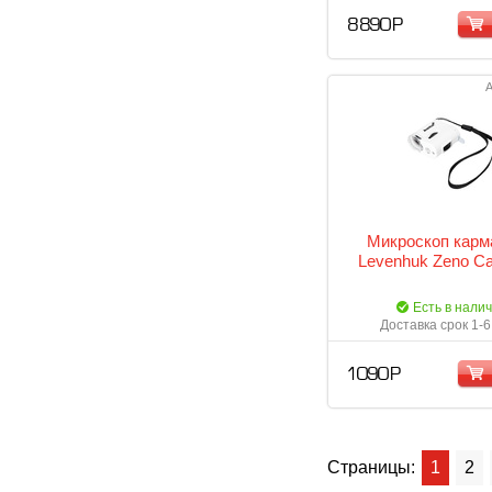
8 890 Р
А
Микроскоп кар
Levenhuk Zeno C
Есть в нали
Доставка срок 1-6
1 090 Р
Страницы:
1
2