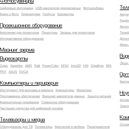
Фотосувениры
Тел
Цифровые фоторамки
USB накопители декоративные
Фотоальбомы
Книги о Фото
Термокружки
Глобусы
Барометры
Аккум
Радио
Проекционное оборудование
Аксес
Крепления для проекторов
Проекторы
Экраны для проекторов
Телеф
Интерактивное оборудование
Допол
Мини 
Майнинг ферма
Вид
Видеокарты
Экшн 
Zotac
Sapphire
AMD
Palit
PowerColor
KFA2
Inno3D
HIS
GigaByte
MSI
PNY
ASUS
EVGA
Орг
Картр
Компьютеры и периферия
Инструмент для монтажа и ремонта
Компьютеры
Мониторы
Ноу
Программное обеспечение
Внешние накопители данных
Защита питания
Антив
Компьютерная периферия
Серверное оборудование
Элект
Чистящие средства для цифровой техники
Ком
Телевизоры и медиа
Охлаж
Оборудование для ТВ
Телевизоры
Крепления и мебель
Проигрыватели