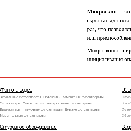
Микроскоп
– эт
скрытых для нево
раз, что позволя
или приспособлен
Микроскопы шир
инициализация оп
Фото и видео
Объ
Зеркальные фотоаппараты
Объективы
Компактные фотоаппараты
Объек
Экшн камеры
Фотовспышки
Беззеркальные фотоаппараты
Все о
Видеокамеры
Пленочные фотоаппараты
Детские фотоаппараты
Объек
Моментальные фотоаппараты
Объект
Студийное оборудование
Вид