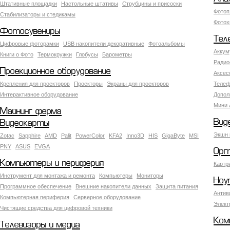
Штативные площадки
Настольные штативы
Струбцины и присоски
Фотоп
Стабилизаторы и стедикамы
Фотох
Фотосувениры
Тел
Цифровые фоторамки
USB накопители декоративные
Фотоальбомы
Аккум
Книги о Фото
Термокружки
Глобусы
Барометры
Радио
Проекционное оборудование
Аксес
Крепления для проекторов
Проекторы
Экраны для проекторов
Телеф
Интерактивное оборудование
Допол
Мини 
Майнинг ферма
Вид
Видеокарты
Экшн 
Zotac
Sapphire
AMD
Palit
PowerColor
KFA2
Inno3D
HIS
GigaByte
MSI
PNY
ASUS
EVGA
Орг
Компьютеры и периферия
Картр
Инструмент для монтажа и ремонта
Компьютеры
Мониторы
Ноу
Программное обеспечение
Внешние накопители данных
Защита питания
Антив
Компьютерная периферия
Серверное оборудование
Элект
Чистящие средства для цифровой техники
Ком
Телевизоры и медиа