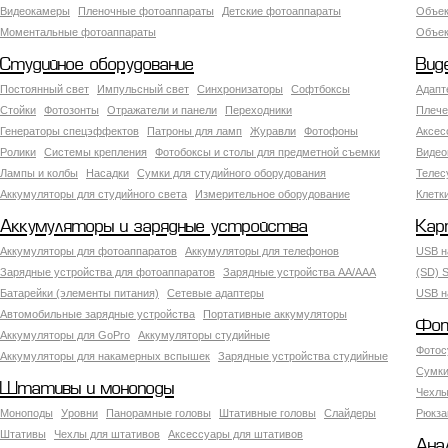
Видеокамеры
Пленочные фотоаппараты
Детские фотоаппараты
Объек
Моментальные фотоаппараты
Объект
Студийное оборудование
Вид
Постоянный свет
Импульсный свет
Синхронизаторы
Софтбоксы
Адапт
Стойки
Фотозонты
Отражатели и панели
Переходники
Плече
Генераторы спецэффектов
Патроны для ламп
Журавли
Фотофоны
Аксес
Ролики
Системы крепления
Фотобоксы и столы для предметной съемки
Видео
Лампы и колбы
Насадки
Сумки для студийного оборудования
Теле
Аккумуляторы для студийного света
Измерительное оборудование
Клетк
Аккумуляторы и зарядные устройства
Кар
Аккумуляторы для фотоаппаратов
Аккумуляторы для телефонов
USB н
Зарядные устройства для фотоаппаратов
Зарядные устройства AA/AAA
(SD) S
Батарейки (элементы питания)
Сетевые адаптеры
USB н
Автомобильные зарядные устройства
Портативные аккумуляторы
Фот
Аккумуляторы для GoPro
Аккумуляторы студийные
Фотос
Аккумуляторы для накамерных вспышек
Зарядные устройства студийные
Сумки
Штативы и моноподы
Чехлы
Моноподы
Уровни
Панорамные головы
Штативные головы
Слайдеры
Рюкза
Штативы
Чехлы для штативов
Аксессуары для штативов
Ана