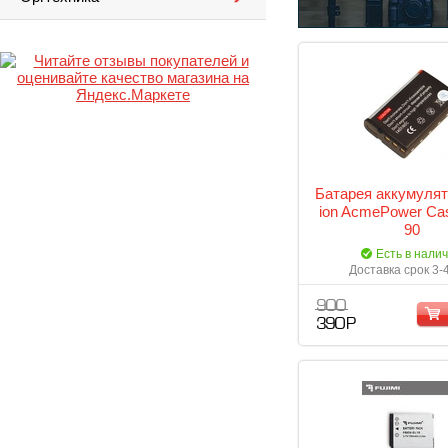
Батарея аккумулят
ion AcmePower Ca
90
Есть в нали
Доставка срок 3-
900
390 Р