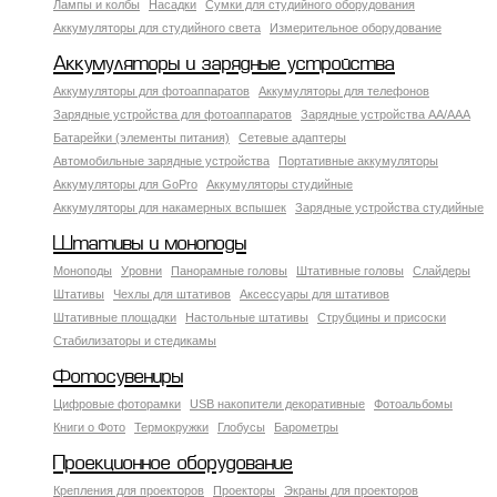
Лампы и колбы
Насадки
Сумки для студийного оборудования
Аккумуляторы для студийного света
Измерительное оборудование
Аккумуляторы и зарядные устройства
Аккумуляторы для фотоаппаратов
Аккумуляторы для телефонов
Зарядные устройства для фотоаппаратов
Зарядные устройства AA/AAA
Батарейки (элементы питания)
Сетевые адаптеры
Автомобильные зарядные устройства
Портативные аккумуляторы
Аккумуляторы для GoPro
Аккумуляторы студийные
Аккумуляторы для накамерных вспышек
Зарядные устройства студийные
Штативы и моноподы
Моноподы
Уровни
Панорамные головы
Штативные головы
Слайдеры
Штативы
Чехлы для штативов
Аксессуары для штативов
Штативные площадки
Настольные штативы
Струбцины и присоски
Стабилизаторы и стедикамы
Фотосувениры
Цифровые фоторамки
USB накопители декоративные
Фотоальбомы
Книги о Фото
Термокружки
Глобусы
Барометры
Проекционное оборудование
Крепления для проекторов
Проекторы
Экраны для проекторов