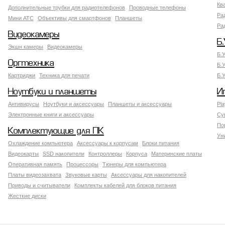
Кв
Дополнительные трубки для радиотелефонов
Проводные телефоны
Ра
Мини АТС
Объективы для смартфонов
Планшеты
Ра
Видеокамеры
Б.
Экшн камеры
Видеокамеры
Б.
Оргтехника
Б.
Картриджи
Техника для печати
Б.
Ноутбуки и планшеты
И
Антивирусы
Ноутбуки и аксессуары
Планшеты и аксессуары
Pla
Электронные книги и аксессуары
Су
По
Комплектующие для ПК
Ун
Охлаждение компьютера
Аксессуары к корпусам
Блоки питания
Видеокарты
SSD накопители
Контроллеры
Корпуса
Материнские платы
Оперативная память
Процессоры
Тюнеры для компьютера
Платы видеозахвата
Звуковые карты
Аксессуары для накопителей
Приводы и считыватели
Комплекты кабелей для блоков питания
Жесткие диски