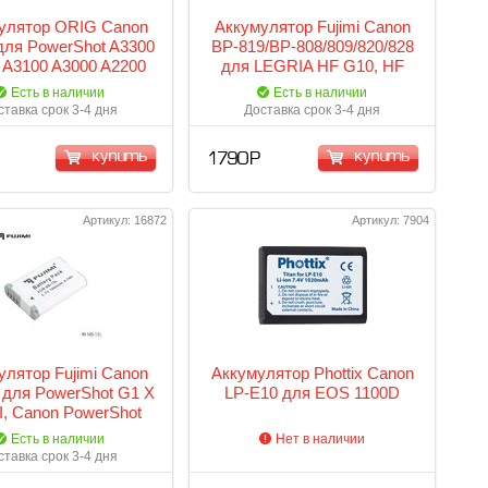
улятор ORIG Canon
Аккумулятор Fujimi Canon
для PowerShot A3300
BP-819/BP-808/809/820/828
 A3100 A3000 A2200
для LEGRIA HF G10, HF
A1200 IS
M306, M31, M32, M36,
Есть в наличии
Есть в наличии
M406, M41, M46, HF S10,
ставка срок 3-4 дня
Доставка срок 3-4 дня
S100, S11, S20, S200, S21,
S30, HF10, HF100, HF11,
купить
купить
1 790 Р
HF20, HF200, HF21, HG20,
XA10
Артикул: 16872
Артикул: 7904
улятор Fujimi Canon
Аккумулятор Phottix Canon
 для PowerShot G1 X
LP-E10 для EOS 1100D
I, Canon PowerShot
Canon LEGRIA mini X
Есть в наличии
Нет в наличии
ставка срок 3-4 дня