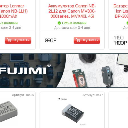
ятор Lenmar
Аккумулятор Canon NB-
Батаре
anon NB-1LH)
2L12 для Canon MV800-
ion L
 1000mAh
900series, MVX40i, 45i
BP-308
ь в наличии
Есть в наличии
 срок 3-4 дня
Доставка срок 3-4 дня
До
1 190
купить
купить
990 Р
1 100 Р
Артикул: 10426
Артикул: 9447