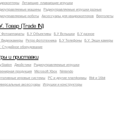
адрокоптеры
Летающие, плавающие игрушки
диоуправляемые машины
Радиоуправляемые игрушки разные
диоуправляемые роботы
Аксессуары для квадрокоптеров
Вертолеты
У. Товар (Trade IN)
У Фотоаппараты
Б.У Объективы
Б.У Вспышки
Б.У разное
У Видеокамеры
Ретро фототехника
Б.У Телефоны
Б.У. Экшн камеры
У. Студийное оборудование
гры и приставки
yStation
Джойстики
Радиоуправляемые игрушки
венирная продукция
Microsoft Xbox
Nintendo
ртативные игровые системы
PC и другие платформы
8bit и 16bit
иверсальные аксессуары
Игрушки и конструкторы