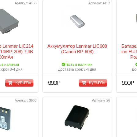
Артикул: 4155
Артикул: 4157
 Lenmar LIC214
Аккумулятор Lenmar LIC608
Батаре
14/BP-208) 7,4В
(Canon BP-608)
ion FU
00mАч
Po
ь в наличии
Есть в наличии
 срок 3-4 дня
Доставка срок 3-4 дня
До
купить
купить
990 Р
990 Р
Артикул: 3663
Артикул: 26