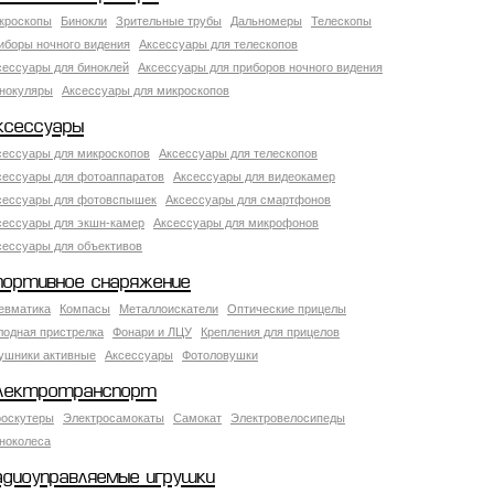
кроскопы
Бинокли
Зрительные трубы
Дальномеры
Телескопы
иборы ночного видения
Аксессуары для телескопов
сессуары для биноклей
Аксессуары для приборов ночного видения
нокуляры
Аксессуары для микроскопов
ксессуары
сессуары для микроскопов
Аксессуары для телескопов
сессуары для фотоаппаратов
Аксессуары для видеокамер
сессуары для фотовспышек
Аксессуары для смартфонов
сессуары для экшн-камер
Аксессуары для микрофонов
сессуары для объективов
портивное снаряжение
евматика
Компасы
Металлоискатели
Оптические прицелы
лодная пристрелка
Фонари и ЛЦУ
Крепления для прицелов
ушники активные
Аксессуары
Фотоловушки
лектротранспорт
роскутеры
Электросамокаты
Самокат
Электровелосипеды
ноколеса
адиоуправляемые игрушки