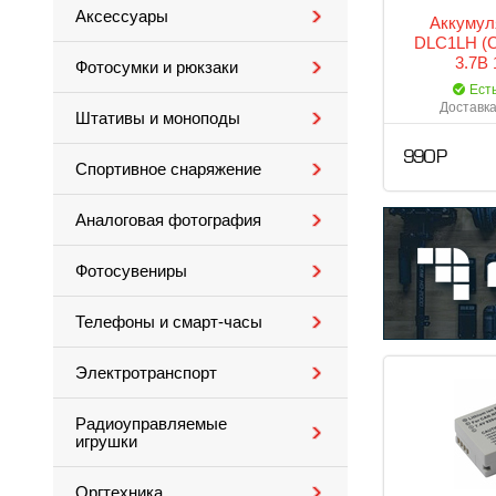
Аксессуары
Аккумул
DLC1LH (C
3.7B
Фотосумки и рюкзаки
Ест
Доставка
Штативы и моноподы
990 Р
Спортивное снаряжение
Аналоговая фотография
Фотосувениры
Телефоны и смарт-часы
Электротранспорт
Радиоуправляемые
игрушки
Оргтехника