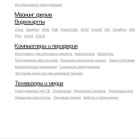
Интерактивное оборудование
Майнинг ферма
Видеокарты
Zotac
Sapphire
AMD
Palit
PowerColor
KFA2
Inno3D
HIS
GigaByte
MSI
PNY
ASUS
EVGA
Компьютеры и периферия
Инструмент для монтажа и ремонта
Компьютеры
Мониторы
Программное обеспечение
Внешние накопители данных
Защита питания
Компьютерная периферия
Серверное оборудование
Чистящие средства для цифровой техники
Телевизоры и медиа
Оборудование для ТВ
Телевизоры
Крепления и мебель
Проигрыватели
Домашние кинотеатры
Звуковые панели
Кабели и переходники