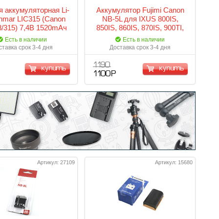
я аккумуляторная Li-
Аккумулятор Fujimi Canon
enmar LIC315 (Canon
NB-5L для IXUS 800IS,
/315) 7,4В 1520mАч
850IS, 860IS, 870IS, 900TI,
90is, 950IS, 960IS, 970is,
Есть в наличии
Есть в наличии
980is, 990is, PowerShot
ставка срок 3-4 дня
Доставка срок 3-4 дня
S100, S110, SX200IS, SX210
IS, SX230HS
1 190
купить
купить
1 100 Р
Артикул: 27109
Артикул: 15680