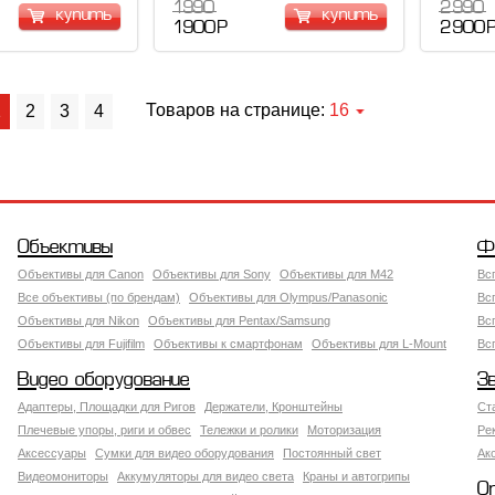
1 990
2 990
купить
купить
1 900 Р
2 900 
Товаров на странице:
16
1
2
3
4
Объективы
Ф
Объективы для Canon
Объективы для Sony
Объективы для M42
Вс
Все объективы (по брендам)
Объективы для Olympus/Panasonic
Вс
Объективы для Nikon
Объективы для Pentax/Samsung
Вс
Объективы для Fujifilm
Объективы к смартфонам
Объективы для L-Mount
Вс
Видео оборудование
З
Адаптеры, Площадки для Ригов
Держатели, Кронштейны
Ст
Плечевые упоры, риги и обвес
Тележки и ролики
Моторизация
Ре
Аксессуары
Сумки для видео оборудования
Постоянный свет
Ак
Видеомониторы
Аккумуляторы для видео света
Краны и автогрипы
О