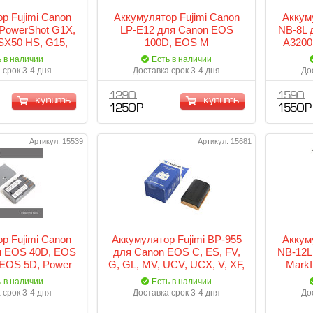
р Fujimi Canon
Аккумулятор Fujimi Canon
Аккум
PowerShot G1X,
LP-E12 для Canon EOS
NB-8L 
SX50 HS, G15,
100D, EOS M
A3200
60 HS, G3X
ь в наличии
Есть в наличии
 срок 3-4 дня
Доставка срок 3-4 дня
До
1 290
1 590
купить
купить
1 250 Р
1 550 Р
Артикул: 15539
Артикул: 15681
р Fujimi Canon
Аккумулятор Fujimi BP-955
Аккум
я EOS 40D, EOS
для Canon EOS C, ES, FV,
NB-12L
 EOS 5D, Power
G, GL, MV, UCV, UCX, V, XF,
MarkI
ot G1
XH, XL, XM, XV
N100, 
ь в наличии
Есть в наличии
 срок 3-4 дня
Доставка срок 3-4 дня
До