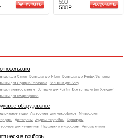
590
купить
уведомить
Р
500 Р
отовспышки
пышки для Canon
Вспышки для Nikon
Вспышки для Pentax/Samsung
пышки для Olympus/Panasonic
Вспышки для Sony
пышки универсальные
Вспышки для Fujifilm
Все вспышки (по брендам)
пышки для смартофонов
вуковое оборудование
ационарное аудио
Аксессуары для микрофонов
Микрофоны
кордеры
Диктофоны
Аудиоинтерфейсы
Гарнитуры
сессуары для наушников
Наушники и микрофоны
Автомагнитолы
птические приборы