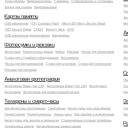
Телесуфлеры
Видеорекордеры
Слайдеры
Стабилизаторы и стедикамы
Ми
Клетки для съёмки
Видеомикшеры
Пр
Карты памяти
Ак
USB накопители
(CF) Compact Flash
(Micro SD) Micro Secure Digital
Мо
(SD) Secure Digital
CFAST
Memory Stick
XQD
А
USB накопители декоративные
Картридеры
Ак
Фотосумки и рюкзаки
Ак
Фотосумки
Разгрузочные ремни
Кейсы
Рюкзаки
Чехлы для объективов
Ак
Сумки для студийного оборудования
Фотожилеты
Ак
Чехлы для фотоаппаратов
Сумки для штативов
Сумки для телескопов
Ак
Рюкзаки для коптеров
С
Аналоговая фотография
Пн
Фотопленка 35мм (тип 135)
Фотопленка 60мм (тип 120)
Фотобумага
Хо
Фотохимия
Фотопленка для моментальной печати
На
Телефоны и смарт-часы
Э
Аккумуляторы портативные
Смартфоны
Аксессуары для смартфонов
Ги
Радиостанции
Радиотелефоны
Умные часы
Для зарядки и подключения
Мо
Аксессуары для защиты и переноски
Стационарные сотовые телефоны
Р
Телефонные кабели
Автомобильные радиостанции