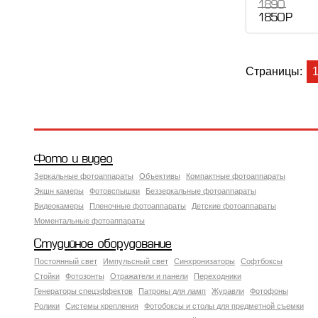
1 890
1 850 Р
Страницы:
Фото и видео
Зеркальные фотоаппараты
Объективы
Компактные фотоаппараты
Экшн камеры
Фотовспышки
Беззеркальные фотоаппараты
Видеокамеры
Пленочные фотоаппараты
Детские фотоаппараты
Моментальные фотоаппараты
Студийное оборудование
Постоянный свет
Импульсный свет
Синхронизаторы
Софтбоксы
Стойки
Фотозонты
Отражатели и панели
Переходники
Генераторы спецэффектов
Патроны для ламп
Журавли
Фотофоны
Ролики
Системы крепления
Фотобоксы и столы для предметной съемки