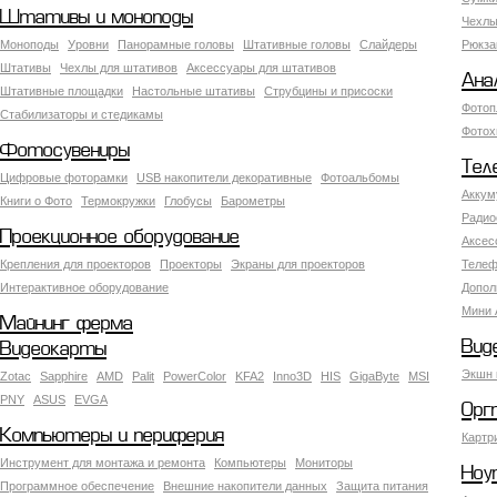
Штативы и моноподы
Чехлы
Моноподы
Уровни
Панорамные головы
Штативные головы
Слайдеры
Рюкза
Штативы
Чехлы для штативов
Аксессуары для штативов
Ана
Штативные площадки
Настольные штативы
Струбцины и присоски
Фотоп
Стабилизаторы и стедикамы
Фотох
Фотосувениры
Тел
Цифровые фоторамки
USB накопители декоративные
Фотоальбомы
Аккум
Книги о Фото
Термокружки
Глобусы
Барометры
Радио
Проекционное оборудование
Аксес
Крепления для проекторов
Проекторы
Экраны для проекторов
Телеф
Интерактивное оборудование
Допол
Мини 
Майнинг ферма
Вид
Видеокарты
Экшн 
Zotac
Sapphire
AMD
Palit
PowerColor
KFA2
Inno3D
HIS
GigaByte
MSI
PNY
ASUS
EVGA
Орг
Компьютеры и периферия
Картр
Инструмент для монтажа и ремонта
Компьютеры
Мониторы
Ноу
Программное обеспечение
Внешние накопители данных
Защита питания