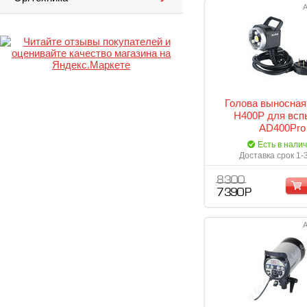
А
Голова выносная
H400P для вс
AD400Pro
Есть в нали
Доставка срок 1-
8 300
7 390 Р
А