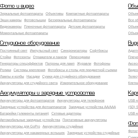
Фото и видео
Объ
Зеркальные фотоаппараты
Объективы
Компактные фотоаппараты
Объек
Экшн камеры
Фотовспышки
Беззеркальные фотоаппараты
Все о
Видеокамеры
Пленочные фотоаппараты
Детские фотоаппараты
Объек
Моментальные фотоаппараты
Объект
Студийное оборудование
Вид
Постоянный свет
Импульсный свет
Синхронизаторы
Софтбоксы
Адапт
Стойки
Фотозонты
Отражатели и панели
Переходники
Плече
Генераторы спецэффектов
Патроны для ламп
Журавли
Фотофоны
Аксес
Ролики
Системы крепления
Фотобоксы и столы для предметной съемки
Видео
Лампы и колбы
Насадки
Сумки для студийного оборудования
Теле
Аккумуляторы для студийного света
Измерительное оборудование
Клетк
Аккумуляторы и зарядные устройства
Кар
Аккумуляторы для фотоаппаратов
Аккумуляторы для телефонов
USB н
Зарядные устройства для фотоаппаратов
Зарядные устройства AA/AAA
(SD) S
Батарейки (элементы питания)
Сетевые адаптеры
USB н
Автомобильные зарядные устройства
Портативные аккумуляторы
Фот
Аккумуляторы для GoPro
Аккумуляторы студийные
Фотос
Аккумуляторы для накамерных вспышек
Зарядные устройства студийные
Сумки