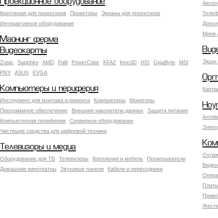
Проекционное оборудование
Аксес
Крепления для проекторов
Проекторы
Экраны для проекторов
Телеф
Интерактивное оборудование
Допол
Мини 
Майнинг ферма
Вид
Видеокарты
Экшн 
Zotac
Sapphire
AMD
Palit
PowerColor
KFA2
Inno3D
HIS
GigaByte
MSI
PNY
ASUS
EVGA
Орг
Компьютеры и периферия
Картр
Инструмент для монтажа и ремонта
Компьютеры
Мониторы
Ноу
Программное обеспечение
Внешние накопители данных
Защита питания
Антив
Компьютерная периферия
Серверное оборудование
Элект
Чистящие средства для цифровой техники
Ком
Телевизоры и медиа
Охлаж
Оборудование для ТВ
Телевизоры
Крепления и мебель
Проигрыватели
Видео
Домашние кинотеатры
Звуковые панели
Кабели и переходники
Опера
Платы
Приво
Жестк