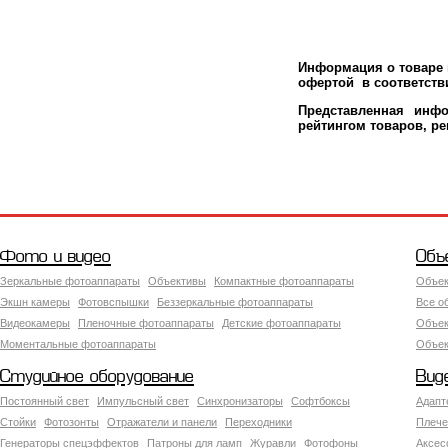
Информация о товаре м
офертой в соответстви
Представленная инфо
рейтингом товаров, р
Фото и видео
Объ
Зеркальные фотоаппараты
Объективы
Компактные фотоаппараты
Объек
Экшн камеры
Фотовспышки
Беззеркальные фотоаппараты
Все о
Видеокамеры
Пленочные фотоаппараты
Детские фотоаппараты
Объек
Моментальные фотоаппараты
Объект
Студийное оборудование
Вид
Постоянный свет
Импульсный свет
Синхронизаторы
Софтбоксы
Адапт
Стойки
Фотозонты
Отражатели и панели
Переходники
Плече
Генераторы спецэффектов
Патроны для ламп
Журавли
Фотофоны
Аксес