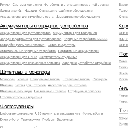
Ролики
Системы крепления
Фотобоксы и столы для предметной съемки
Видео
Лампы и колбы
Насадки
Сумки для студийного оборудования
Теле
Аккумуляторы для студийного света
Измерительное оборудование
Клетк
Аккумуляторы и зарядные устройства
Кар
Аккумуляторы для фотоаппаратов
Аккумуляторы для телефонов
USB н
Зарядные устройства для фотоаппаратов
Зарядные устройства AA/AAA
(SD) S
Батарейки (элементы питания)
Сетевые адаптеры
USB н
Автомобильные зарядные устройства
Портативные аккумуляторы
Фот
Аккумуляторы для GoPro
Аккумуляторы студийные
Фотос
Аккумуляторы для накамерных вспышек
Зарядные устройства студийные
Сумки
Штативы и моноподы
Чехлы
Моноподы
Уровни
Панорамные головы
Штативные головы
Слайдеры
Рюкза
Штативы
Чехлы для штативов
Аксессуары для штативов
Ана
Штативные площадки
Настольные штативы
Струбцины и присоски
Фотоп
Стабилизаторы и стедикамы
Фотох
Фотосувениры
Тел
Цифровые фоторамки
USB накопители декоративные
Фотоальбомы
Аккум
Книги о Фото
Термокружки
Глобусы
Барометры
Радио