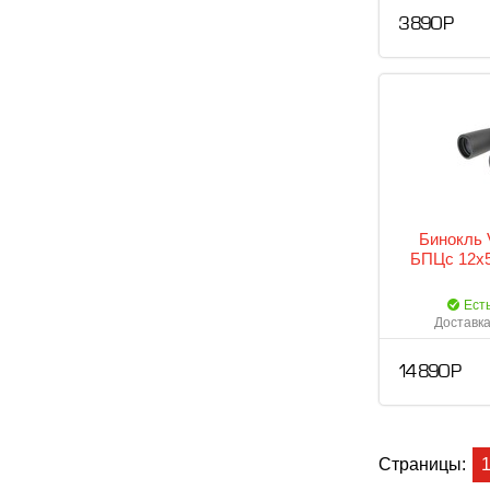
3 890 Р
Бинокль 
БПЦс 12x5
Ест
Доставка
14 890 Р
Страницы: