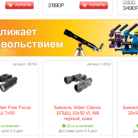
3 800
купить
купить
2 890 Р
3 490 
Артикул: 48743
Артикул: 12816
ber Free Focus
Бинокль Veber Classic
Бинокл
Ш 7x50
БПШЦ 10x50 VL WA
20x5
черный, кожа
ь в наличии
Есть в наличии
 срок 3-4 дня
Доставка срок 3-4 дня
До