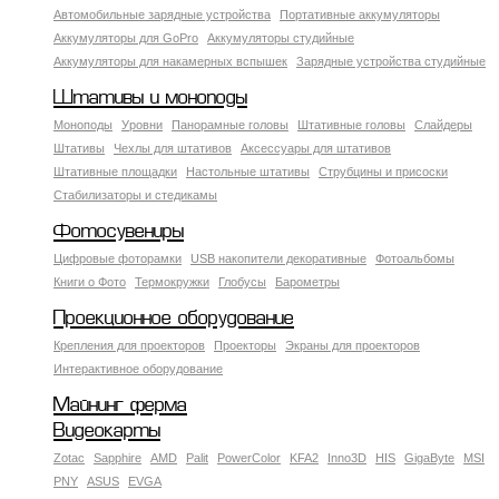
Автомобильные зарядные устройства
Портативные аккумуляторы
Аккумуляторы для GoPro
Аккумуляторы студийные
Аккумуляторы для накамерных вспышек
Зарядные устройства студийные
Штативы и моноподы
Моноподы
Уровни
Панорамные головы
Штативные головы
Слайдеры
Штативы
Чехлы для штативов
Аксессуары для штативов
Штативные площадки
Настольные штативы
Струбцины и присоски
Стабилизаторы и стедикамы
Фотосувениры
Цифровые фоторамки
USB накопители декоративные
Фотоальбомы
Книги о Фото
Термокружки
Глобусы
Барометры
Проекционное оборудование
Крепления для проекторов
Проекторы
Экраны для проекторов
Интерактивное оборудование
Майнинг ферма
Видеокарты
Zotac
Sapphire
AMD
Palit
PowerColor
KFA2
Inno3D
HIS
GigaByte
MSI
PNY
ASUS
EVGA