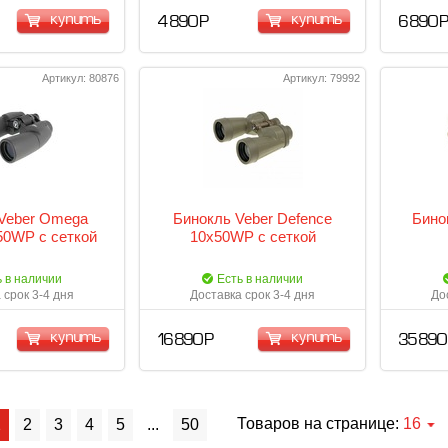
купить
купить
4 890 Р
6 890 
Артикул: 80876
Артикул: 79992
Veber Omega
Бинокль Veber Defence
Бино
0WP с сеткой
10x50WP с сеткой
ь в наличии
Есть в наличии
 срок 3-4 дня
Доставка срок 3-4 дня
До
купить
купить
16 890 Р
35 890
Товаров на странице:
16
1
2
3
4
5
...
50