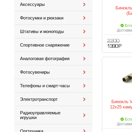
Аксессуары
Бинокль
(Б
Фотосумки и рюкзаки
Ест
Доставка
Штативы и моноподы
2 200
Спортивное снаряжение
1 390 Р
Аналоговая фотография
Фотосувениры
Телефоны и смарт-часы
Электротранспорт
Бинокль V
12x25 кам
Радиоуправляемые
игрушки
Ест
Доставка
Оргтехника