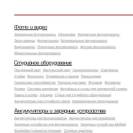
Фото и видео
Зеркальные фотоаппараты
Объективы
Компактные фотоаппараты
Экшн камеры
Фотовспышки
Беззеркальные фотоаппараты
Видеокамеры
Пленочные фотоаппараты
Детские фотоаппараты
Моментальные фотоаппараты
Студийное оборудование
Постоянный свет
Импульсный свет
Синхронизаторы
Софтбоксы
Стойки
Фотозонты
Отражатели и панели
Переходники
Генераторы спецэффектов
Патроны для ламп
Журавли
Фотофоны
Ролики
Системы крепления
Фотобоксы и столы для предметной съемки
Лампы и колбы
Насадки
Сумки для студийного оборудования
Аккумуляторы для студийного света
Измерительное оборудование
Аккумуляторы и зарядные устройства
Аккумуляторы для фотоаппаратов
Аккумуляторы для телефонов
Зарядные устройства для фотоаппаратов
Зарядные устройства AA/AAA
Батарейки (элементы питания)
Сетевые адаптеры