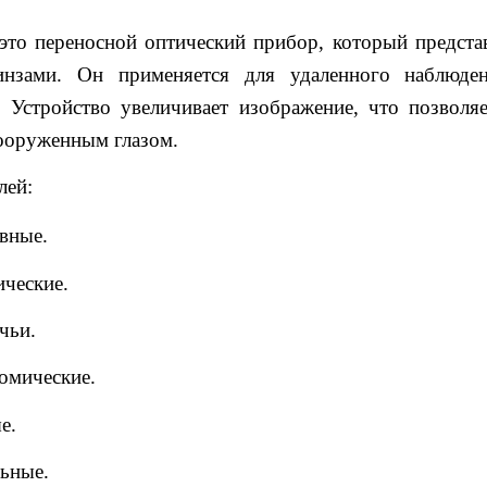
это переносной оптический прибор, который представ
нзами. Он применяется для удаленного наблюде
 Устройство увеличивает изображение, что позволяе
ооруженным глазом.
лей:
вные.
ические.
чьи.
омические.
е.
льные.