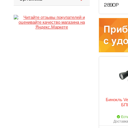
2 890 Р
Бинокль Ve
БП
Ест
Доставка