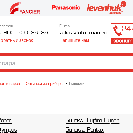
елефон
E-mail
8-800-200-36-86
zakaz@foto-man.ru
братный звонок
Напишите нам
лог товаров
Оптические приборы
Бинокли
Veber
Бинокли Fujifilm Fujinon
Olympus
Бинокли Pentax