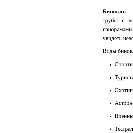
Бинокль
– 
трубы с ли
панорамами.
увидеть нев
Виды бинок
Спорти
Турист
Охотни
Астрон
Военны
Театра