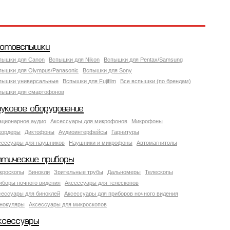
отовспышки
пышки для Canon
Вспышки для Nikon
Вспышки для Pentax/Samsung
пышки для Olympus/Panasonic
Вспышки для Sony
пышки универсальные
Вспышки для Fujifilm
Все вспышки (по брендам)
пышки для смартофонов
вуковое оборудование
ационарное аудио
Аксессуары для микрофонов
Микрофоны
кордеры
Диктофоны
Аудиоинтерфейсы
Гарнитуры
сессуары для наушников
Наушники и микрофоны
Автомагнитолы
птические приборы
кроскопы
Бинокли
Зрительные трубы
Дальномеры
Телескопы
иборы ночного видения
Аксессуары для телескопов
сессуары для биноклей
Аксессуары для приборов ночного видения
нокуляры
Аксессуары для микроскопов
ксессуары