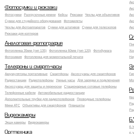
Ак
Фотосумки и рюкзаки
Ак
Фотосумки
Разгрузочные ремни
Кейсы
Рюкзаки
Чехлы для объективов
Ак
Сумки для студийного оборудования
Фотожилеты
Ак
Чехлы для фотоаппаратов
Сумки для штативов
Сумки для телескопов
Ак
Рюкзаки для коптеров
С
Аналоговая фотография
Пн
Фотопленка 35мм (тип 135)
Фотопленка 60мм (тип 120)
Фотобумага
Хо
Фотохимия
Фотопленка для моментальной печати
На
Телефоны и смарт-часы
Э
Аккумуляторы портативные
Смартфоны
Аксессуары для смартфонов
Ги
Радиостанции
Радиотелефоны
Умные часы
Для зарядки и подключения
Мо
Аксессуары для защиты и переноски
Стационарные сотовые телефоны
Р
Телефонные кабели
Автомобильные радиостанции
Кв
Дополнительные трубки для радиотелефонов
Проводные телефоны
Ра
Мини АТС
Объективы для смартфонов
Планшеты
Ра
Видеокамеры
Б.
Экшн камеры
Видеокамеры
Б.
Оргтехника
Б.