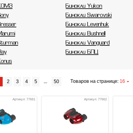
 КОМЗ
Бинокли Yukon
Sony
Бинокли Swarovski
Bresser
Бинокли Levenhuk
Marumi
Бинокли Bushnell
Sturman
Бинокли Vanguard
Ray
Бинокли БПЦ
Konus
Товаров на странице:
16
1
2
3
4
5
...
50
Артикул: 77661
Артикул: 77662