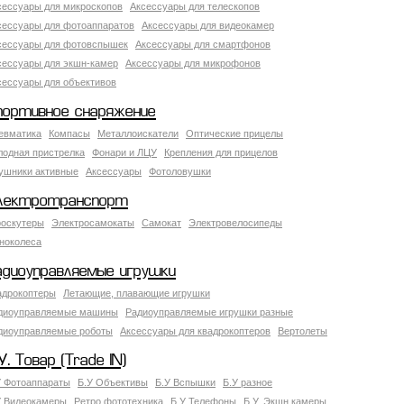
сессуары для микроскопов
Аксессуары для телескопов
сессуары для фотоаппаратов
Аксессуары для видеокамер
сессуары для фотовспышек
Аксессуары для смартфонов
сессуары для экшн-камер
Аксессуары для микрофонов
сессуары для объективов
портивное снаряжение
евматика
Компасы
Металлоискатели
Оптические прицелы
лодная пристрелка
Фонари и ЛЦУ
Крепления для прицелов
ушники активные
Аксессуары
Фотоловушки
лектротранспорт
роскутеры
Электросамокаты
Самокат
Электровелосипеды
ноколеса
адиоуправляемые игрушки
адрокоптеры
Летающие, плавающие игрушки
диоуправляемые машины
Радиоуправляемые игрушки разные
диоуправляемые роботы
Аксессуары для квадрокоптеров
Вертолеты
У. Товар (Trade IN)
У Фотоаппараты
Б.У Объективы
Б.У Вспышки
Б.У разное
У Видеокамеры
Ретро фототехника
Б.У Телефоны
Б.У. Экшн камеры