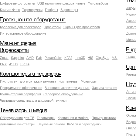
Тел
Цифровые фоторамки
USB накопители декоративные
Фотоальбомы
Аккум
Книги о Фото
Термокружки
Глобусы
Барометры
Радио
Проекционное оборудование
Аксес
Крепления для проекторов
Проекторы
Экраны для проекторов
Телеф
Интерактивное оборудование
Допол
Мини 
Майнинг ферма
Вид
Видеокарты
Экшн 
Zotac
Sapphire
AMD
Palit
PowerColor
KFA2
Inno3D
HIS
GigaByte
MSI
PNY
ASUS
EVGA
Орг
Компьютеры и периферия
Картр
Инструмент для монтажа и ремонта
Компьютеры
Мониторы
Ноу
Программное обеспечение
Внешние накопители данных
Защита питания
Антив
Компьютерная периферия
Серверное оборудование
Элект
Чистящие средства для цифровой техники
Ком
Телевизоры и медиа
Охлаж
Оборудование для ТВ
Телевизоры
Крепления и мебель
Проигрыватели
Видео
Домашние кинотеатры
Звуковые панели
Кабели и переходники
Опера
Платы