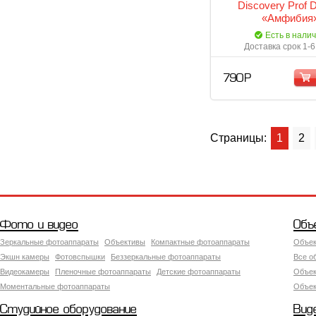
Discovery Prof 
«Амфибия
Есть в нали
Доставка срок 1-6
790 Р
Страницы:
1
2
Фото и видео
Объ
Зеркальные фотоаппараты
Объективы
Компактные фотоаппараты
Объек
Экшн камеры
Фотовспышки
Беззеркальные фотоаппараты
Все о
Видеокамеры
Пленочные фотоаппараты
Детские фотоаппараты
Объек
Моментальные фотоаппараты
Объект
Студийное оборудование
Вид