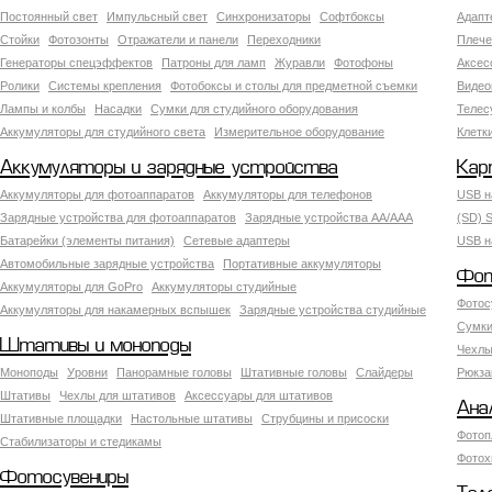
Постоянный свет
Импульсный свет
Синхронизаторы
Софтбоксы
Адапт
Стойки
Фотозонты
Отражатели и панели
Переходники
Плече
Генераторы спецэффектов
Патроны для ламп
Журавли
Фотофоны
Аксес
Ролики
Системы крепления
Фотобоксы и столы для предметной съемки
Видео
Лампы и колбы
Насадки
Сумки для студийного оборудования
Теле
Аккумуляторы для студийного света
Измерительное оборудование
Клетк
Аккумуляторы и зарядные устройства
Кар
Аккумуляторы для фотоаппаратов
Аккумуляторы для телефонов
USB н
Зарядные устройства для фотоаппаратов
Зарядные устройства AA/AAA
(SD) S
Батарейки (элементы питания)
Сетевые адаптеры
USB н
Автомобильные зарядные устройства
Портативные аккумуляторы
Фот
Аккумуляторы для GoPro
Аккумуляторы студийные
Фотос
Аккумуляторы для накамерных вспышек
Зарядные устройства студийные
Сумки
Штативы и моноподы
Чехлы
Моноподы
Уровни
Панорамные головы
Штативные головы
Слайдеры
Рюкза
Штативы
Чехлы для штативов
Аксессуары для штативов
Ана
Штативные площадки
Настольные штативы
Струбцины и присоски
Фотоп
Стабилизаторы и стедикамы
Фотох
Фотосувениры